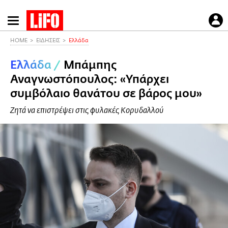
Παράκαμψη
προς
το
HOME
ΕΙΔΗΣΕΙΣ
Ελλάδα
κυρίως
Ελλάδα
/
Μπάμπης
περιεχόμενο
Αναγνωστόπουλος: «Υπάρχει
συμβόλαιο θανάτου σε βάρος μου»
Ζητά να επιστρέψει στις φυλακές Κορυδαλλού