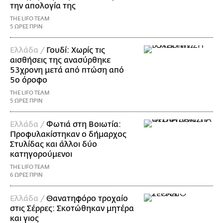
την απολογία της
THE LIFO TEAM
5 ΩΡΕΣ ΠΡΙΝ
Ελλάδα /
Γουδί: Χωρίς τις
αισθήσεις της ανασύρθηκε
53χρονη μετά από πτώση από
5ο όροφο
THE LIFO TEAM
5 ΩΡΕΣ ΠΡΙΝ
Ελλάδα /
Φωτιά στη Βοιωτία:
Προφυλακίστηκαν ο δήμαρχος
Στυλίδας και άλλοι δύο
κατηγορούμενοι
THE LIFO TEAM
6 ΩΡΕΣ ΠΡΙΝ
Ελλάδα /
Θανατηφόρο τροχαίο
στις Σέρρες: Σκοτώθηκαν μητέρα
και γιος