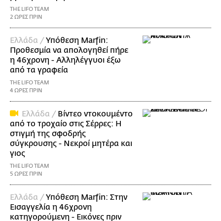
THE LIFO TEAM
2 ΩΡΕΣ ΠΡΙΝ
Ελλάδα /
Υπόθεση Marfin:
Προθεσμία να απολογηθεί πήρε
η 46χρονη - Αλληλέγγυοι έξω
από τα γραφεία
THE LIFO TEAM
4 ΩΡΕΣ ΠΡΙΝ
Ελλάδα /
Βίντεο ντοκουμέντο
από το τροχαίο στις Σέρρες: Η
στιγμή της σφοδρής
σύγκρουσης - Νεκροί μητέρα και
γιος
THE LIFO TEAM
5 ΩΡΕΣ ΠΡΙΝ
Ελλάδα /
Υπόθεση Marfin: Στην
Εισαγγελία η 46χρονη
κατηγορούμενη - Εικόνες πριν