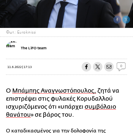
Φωτ.: Eurokinissi
The LiFO team
0
11.6.2022 | 17:13
Ο
Μπάμπης Αναγνωστόπουλος,
ζητά να
επιστρέψει στις φυλακές Κορυδαλλού
ισχυριζόμενος ότι «υπάρχει
συμβόλαιο
θανάτου
» σε βάρος του.
Ο καταδικασμένος για την δολοφονία της