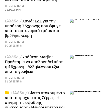
THE LIFO TEAM
9 ΩΡΕΣ ΠΡΙΝ
Ελλάδα /
Χανιά: ΕΔΕ για την
υπόθεση 75χρονης που έφυγε
από το αστυνομικό τμήμα και
βρέθηκε νεκρή
THE LIFO TEAM
10 ΩΡΕΣ ΠΡΙΝ
Ελλάδα /
Υπόθεση Marfin:
Προθεσμία να απολογηθεί πήρε
η 46χρονη - Αλληλέγγυοι έξω
από τα γραφεία
THE LIFO TEAM
11 ΩΡΕΣ ΠΡΙΝ
Ελλάδα /
Βίντεο ντοκουμέντο
από το τροχαίο στις Σέρρες: Η
στιγμή της σφοδρής
σύγκρουσης - Νεκροί μητέρα και