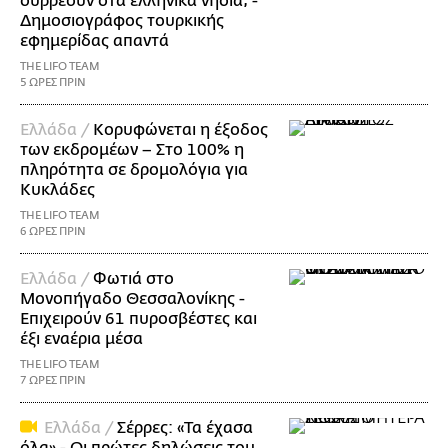
συρρέουν στα ελληνικά νησιά; -
Δημοσιογράφος τουρκικής
εφημερίδας απαντά
THE LIFO TEAM
5 ΩΡΕΣ ΠΡΙΝ
Ελλάδα /
Κορυφώνεται η έξοδος
των εκδρομέων – Στο 100% η
πληρότητα σε δρομολόγια για
Κυκλάδες
THE LIFO TEAM
6 ΩΡΕΣ ΠΡΙΝ
Ελλάδα /
Φωτιά στο
Μονοπήγαδο Θεσσαλονίκης -
Επιχειρούν 61 πυροσβέστες και
έξι εναέρια μέσα
THE LIFO TEAM
7 ΩΡΕΣ ΠΡΙΝ
Ελλάδα /
Σέρρες: «Τα έχασα