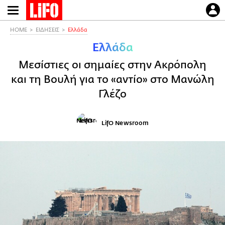
Παράκαμψη
προς
το
HOME
ΕΙΔΗΣΕΙΣ
Ελλάδα
κυρίως
Ελλάδα
περιεχόμενο
Μεσίστιες οι σημαίες στην Ακρόπολη
και τη Βουλή για το «αντίο» στο Μανώλη
Γλέζο
LifO Newsroom