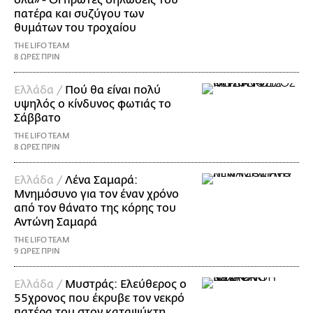
όλα» - Οι πρώτες δηλώσεις του
πατέρα και συζύγου των
θυμάτων του τροχαίου
THE LIFO TEAM
8 ΩΡΕΣ ΠΡΙΝ
Ελλάδα /
Πού θα είναι πολύ
υψηλός ο κίνδυνος φωτιάς το
Σάββατο
THE LIFO TEAM
8 ΩΡΕΣ ΠΡΙΝ
Ελλάδα /
Λένα Σαμαρά:
Μνημόσυνο για τον έναν χρόνο
από τον θάνατο της κόρης του
Αντώνη Σαμαρά
THE LIFO TEAM
9 ΩΡΕΣ ΠΡΙΝ
Ελλάδα /
Μυστράς: Ελεύθερος ο
55χρονος που έκρυβε τον νεκρό
πατέρα του στον καταψύκτη