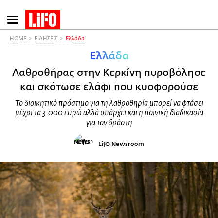
Παράκαμψη
προς
το
HOME
ΕΙΔΗΣΕΙΣ
Ελλάδα
κυρίως
Ελλάδα
περιεχόμενο
Λαθροθήρας στην Κερκίνη πυροβόλησε
και σκότωσε ελάφι που κυοφορούσε
Το διοικητικό πρόστιμο για τη λαθροθηρία μπορεί να φτάσει
μέχρι τα 3.000 ευρώ αλλά υπάρχει και η ποινική διαδικασία
για τον δράστη
LifO Newsroom