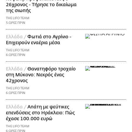
26χρονος - Τήρησε το δικαίωμα
της σιωπής
THE LIFO TEAM
5 ΩΡΕΣ ΠΡΙΝ
Ελλάδα /
Φωτιά στο Αγρίνιο -
Επιχειρούν εναέρια μέσα
THE LIFO TEAM
6 ΩΡΕΣ ΠΡΙΝ
Ελλάδα /
Θανατηφόρο τροχαίο
στη Μύκονο: Νεκρός ένας
42χρονος
THE LIFO TEAM
6 ΩΡΕΣ ΠΡΙΝ
Ελλάδα /
Απάτη με ψεύτικες
επενδύσεις στο Ηράκλειο: Πώς
έχασε 100.000 ευρώ
THE LIFO TEAM
6 ΩΡΕΣ ΠΡΙΝ