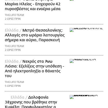
Μαρίνα Ηλείας - Επιχειρούν 42
πυροσβέστες και εναέρια μέσα
THE LIFO TEAM
2 ΩΡΕΣ ΠΡΙΝ
Ελλάδα /
Μετρό Θεσσαλονίκης:
Αλλαγές στο ωράριο λειτουργίας
σήμερα και αύριο, Παρασκευή
THE LIFO TEAM
2 ΩΡΕΣ ΠΡΙΝ
Ελλάδα /
Νεκρός στα Άνω
Λιόσια: Εξελίξεις στην υπόθεση -
Από ηλεκτροπληξία ο θάνατός
του
THE LIFO TEAM
5 ΩΡΕΣ ΠΡΙΝ
Ελλάδα /
Δολοφονία
38χρονης που βρέθηκε στην
Κυψέλη: Προφυλακιστέος ο