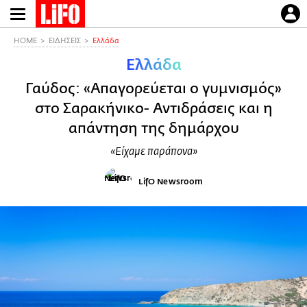
Παράκαμψη
προς
το
HOME
ΕΙΔΗΣΕΙΣ
Ελλάδα
κυρίως
Ελλάδα
περιεχόμενο
Γαύδος: «Απαγορεύεται ο γυμνισμός»
στο Σαρακήνικο- Αντιδράσεις και η
απάντηση της δημάρχου
«Είχαμε παράπονα»
LifO Newsroom