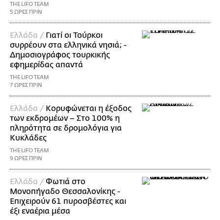
THE LIFO TEAM
5 ΩΡΕΣ ΠΡΙΝ
Ελλάδα /
Γιατί οι Τούρκοι
συρρέουν στα ελληνικά νησιά; -
Δημοσιογράφος τουρκικής
εφημερίδας απαντά
THE LIFO TEAM
7 ΩΡΕΣ ΠΡΙΝ
Ελλάδα /
Κορυφώνεται η έξοδος
των εκδρομέων – Στο 100% η
πληρότητα σε δρομολόγια για
Κυκλάδες
THE LIFO TEAM
9 ΩΡΕΣ ΠΡΙΝ
Ελλάδα /
Φωτιά στο
Μονοπήγαδο Θεσσαλονίκης -
Επιχειρούν 61 πυροσβέστες και
έξι εναέρια μέσα