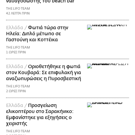
ναυαγοσώστης του beach bar
THE LIFO TEAM
42 ΛΕΠΤΑ ΠΡΙΝ
Ελλάδα /
Φωτιά τώρα στην
Ηλεία: Διπλό μέτωπο σε
Γαστούνη και Κοττέικα
THE LIFO TEAM
1 ΩΡΕΣ ΠΡΙΝ
Ελλάδα /
Οριοθετήθηκε η φωτιά
στον Κουβαρά: Σε επιφυλακή για
αναζωπυρώσεις η Πυροσβεστική
THE LIFO TEAM
2 ΩΡΕΣ ΠΡΙΝ
Ελλάδα /
Προσγείωση
ελικοπτέρου στο Σαρακήνικο:
Εμφανίστηκε για εξηγήσεις ο
χειριστής
THE LIFO TEAM