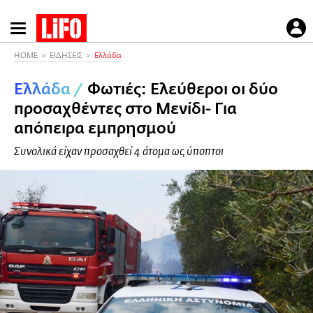
Παράκαμψη
προς
το
HOME
ΕΙΔΗΣΕΙΣ
Ελλάδα
κυρίως
Ελλάδα
/
Φωτιές: Ελεύθεροι οι δύο
περιεχόμενο
προσαχθέντες στο Μενίδι- Για
απόπειρα εμπρησμού
Συνολικά είχαν προσαχθεί 4 άτομα ως ύποπτοι