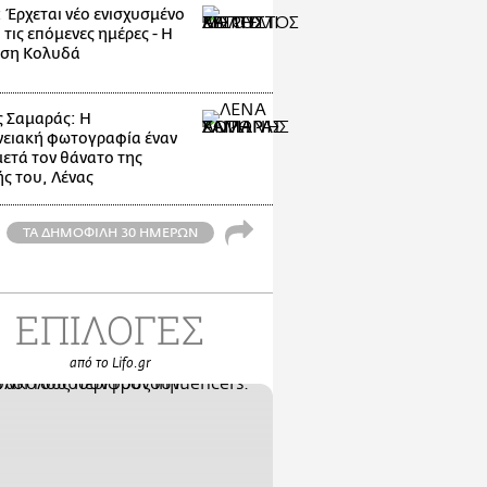
: Έρχεται νέο ενισχυσμένο
 τις επόμενες ημέρες - Η
ηση Κολυδά
 Σαμαράς: Η
νειακή φωτογραφία έναν
μετά τον θάνατο της
ς του, Λένας
ΤΑ ΔΗΜΟΦΙΛΗ 30 ΗΜΕΡΩΝ
ΕΠΙΛΟΓΕΣ
από το Lifo.gr