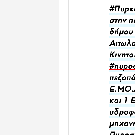
#Πυρκ
στην π
δήμου 
Αιτωλ
Κινητο
#πυρο
πεζοπό
Ε.ΜΟ.Δ
και 1 
υδροφό
μηχανή