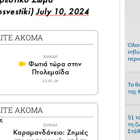
βεστικό Σώμα
svestiki)
July 10, 2024
ΕΙΤΕ ΑΚΟΜΑ
Όλοι
infl
ΕΛΛΑΔΑ
περι
Φωτιά τώρα στην
Πτολεμαΐδα
10.07.24
Το θ
της 
ΕΙΤΕ ΑΚΟΜΑ
51 τ
τη ζ
ΕΛΛΑΔΑ
Καραμανδάνειο: Ζημιές
Στάθ