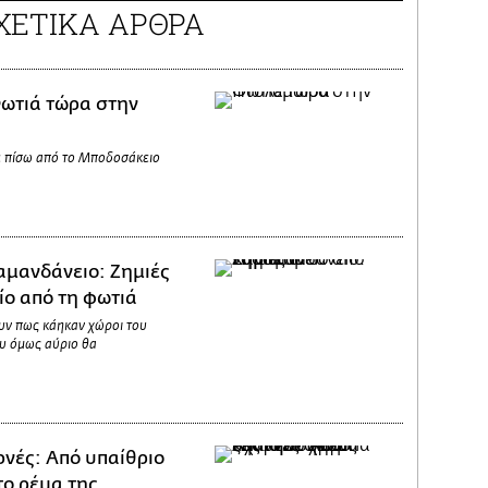
ΧΕΤΙΚΑ ΑΡΘΡΑ
ωτιά τώρα στην
 πίσω από το Μποδοσάκειο
μανδάνειο: Ζημιές
ίο από τη φωτιά
υν πως κάηκαν χώροι του
υ όμως αύριο θα
νές: Από υπαίθριο
το ρέμα της