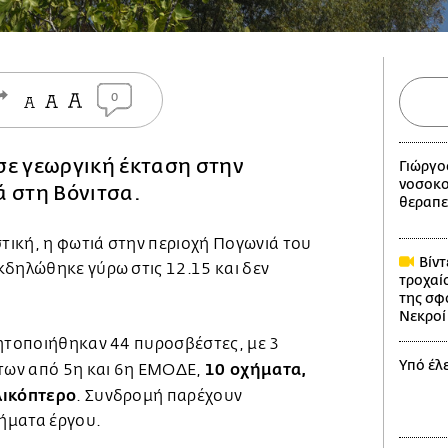
0
σε γεωργική έκταση στην
Γιώργο
νοσοκο
ά στη Βόνιτσα.
θεραπε
ική, η φωτιά στην περιοχή Πογωνιά του
Βίντ
κδηλώθηκε γύρω στις 12.15 και δεν
τροχαίο
της σφ
Νεκροί 
νητοποιήθηκαν 44 πυροσβέστες, με 3
Υπό έλ
10 οχήματα,
ων από 5η και 6η ΕΜΟΔΕ,
λικόπτερο
. Συνδρομή παρέχουν
νήματα έργου.