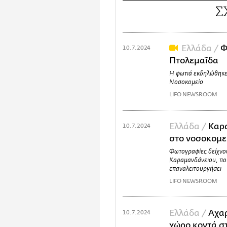
Σ
Ελλάδα /
Φ
10.7.2024
Πτολεμαΐδα
Η φωτιά εκδηλώθηκε
Νοσοκομείο
LIFO NEWSROOM
Ελλάδα /
Καρα
10.7.2024
στο νοσοκομε
Φωτογραφίες δείχνο
Καραμανδάνειου, πο
επαναλειτουργήσει
LIFO NEWSROOM
Ελλάδα /
Αχαρ
10.7.2024
χώρο κοντά σ