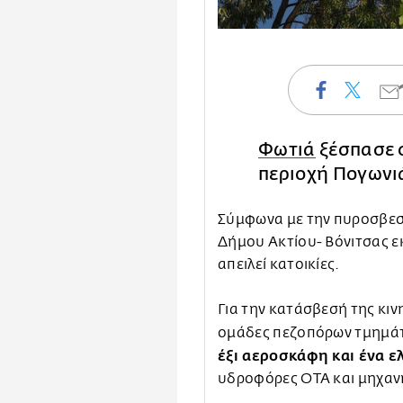
Φωτιά
ξέσπασε 
περιοχή Πογωνι
Σύμφωνα με την πυροσβεστ
Δήμου Ακτίου- Βόνιτσας ε
απειλεί κατοικίες.
Για την κατάσβεσή της κι
ομάδες πεζοπόρων τμημάτ
έξι αεροσκάφη και ένα ε
υδροφόρες ΟΤΑ και μηχα