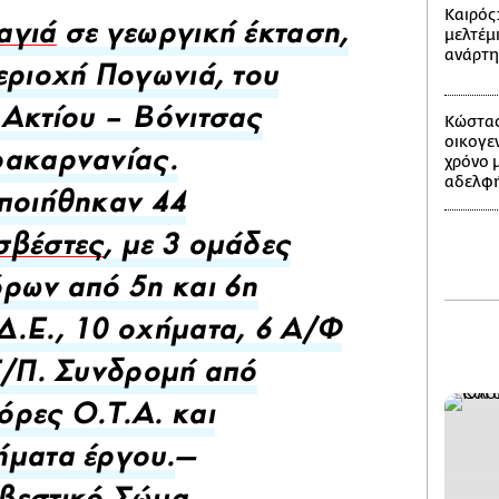
Καιρός
μελτέμι
αγιά
σε γεωργική έκταση,
ανάρτ
εριοχή Πογωνιά, του
Κώστας
Ακτίου – Βόνιτσας
οικογε
χρόνο 
οακαρνανίας.
αδελφή
ποιήθηκαν 44
σβέστες
, με 3 ομάδες
ρων από 5η και 6η
.Ε., 10 οχήματα, 6 Α/Φ
Ε/Π. Συνδρομή από
ρες Ο.Τ.Α. και
ματα έργου.
—