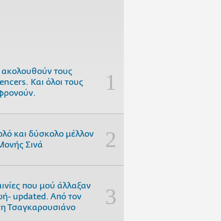
 ακολουθούν τους
uencers. Και όλοι τους
φρονούν.
ολό και δύσκολο μέλλον
Μονής Σινά
αινίες που μού άλλαξαν
ωή- updated. Aπό τον
η Τσαγκαρουσιάνο