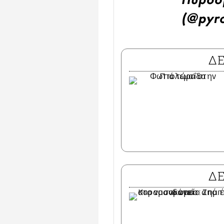
Πυροσ
(@pyro
Δ
Δ