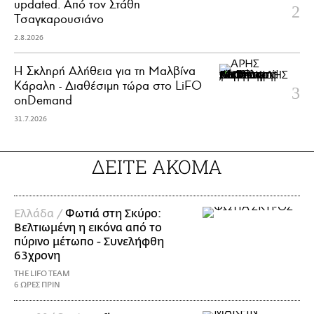
updated. Aπό τον Στάθη
Τσαγκαρουσιάνο
2.8.2026
Η Σκληρή Αλήθεια για τη Μαλβίνα
Κάραλη - Διαθέσιμη τώρα στo LiFO
onDemand
31.7.2026
ΔΕΙΤΕ ΑΚΟΜΑ
Ελλάδα /
Φωτιά στη Σκύρο:
Βελτιωμένη η εικόνα από το
πύρινο μέτωπο - Συνελήφθη
63χρονη
THE LIFO TEAM
6 ΩΡΕΣ ΠΡΙΝ