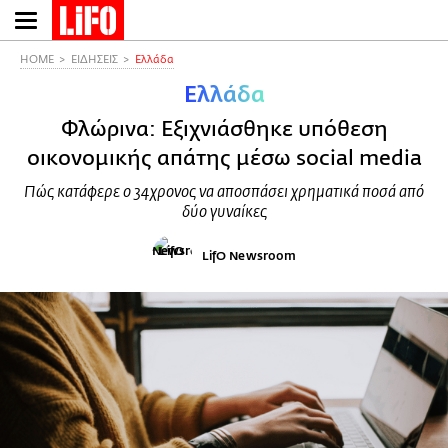
Παράκαμψη
προς
το
HOME
ΕΙΔΗΣΕΙΣ
Ελλάδα
κυρίως
Ελλάδα
περιεχόμενο
Φλώρινα: Εξιχνιάσθηκε υπόθεση
οικονομικής απάτης μέσω social media
Πώς κατάφερε ο 34χρονος να αποσπάσει χρηματικά ποσά από
δύο γυναίκες
LifO Newsroom