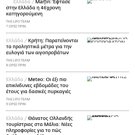
Ελλάδα /
Marfin: Έφτασε
στην Ελλάδα η 46χρονη
κατηγορούμενη
THE LIFO TEAM
7 ΩΡΕΣ ΠΡΙΝ
Ελλάδα /
Κρήτη: Παρατείνονται
τα προληπτικά μέτρα για την
ευλογιά των αιγοπροβάτων
THE LIFO TEAM
8 ΩΡΕΣ ΠΡΙΝ
Ελλάδα /
Meteo: Οι έξι πιο
επικίνδυνες εβδομάδες του
έτους για δασικές πυρκαγιές
THE LIFO TEAM
9 ΩΡΕΣ ΠΡΙΝ
Ελλάδα /
Θάνατος Ολλανδής
τουρίστριας στα Μάλια: Νέες
πληροφορίες για το πώς