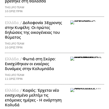
βρέθηκε στη θάλασσα
THE LIFO TEAM
10 ΩΡΕΣ ΠΡΙΝ
Ελλάδα /
Δολοφονία 38χρονης
στην Κυψέλη: Οι πρώτες
δηλώσεις της οικογένειας του
θύματος
THE LIFO TEAM
10 ΩΡΕΣ ΠΡΙΝ
Ελλάδα /
Φωτιά στη Σκύρο:
Ενισχύθηκαν οι εναέριες
δυνάμεις στην Κολυμπάδα
THE LIFO TEAM
11 ΩΡΕΣ ΠΡΙΝ
Ελλάδα /
Καιρός: Έρχεται νέο
ενισχυσμένο μελτέμι τις
επόμενες ημέρες - Η ανάρτηση
Κολυδά