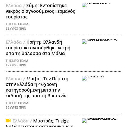
Ελλάδα /
Σύμη: Εντοπίστηκε
νεκρός ο αγνοούμενος Γερμανός
τουρίστας
THE LIFO TEAM
11 ΩΡΕΣ ΠΡΙΝ
Ελλάδα /
Κρήτη: Ολλανδή
τουρίστρια ανασύρθηκε νεκρή
από τη θάλασσα στα Μάλια
THE LIFO TEAM
12 ΩΡΕΣ ΠΡΙΝ
Ελλάδα /
Marfin: Την Πέμπτη
στην Ελλάδα η 46χρονη
κατηγορούμενη μετά την
έκδοσή της από τη Βρετανία
THE LIFO TEAM
12 ΩΡΕΣ ΠΡΙΝ
Ελλάδα /
Μυστράς: Τι είχε
δηλώσει στους αστυνομικούς η