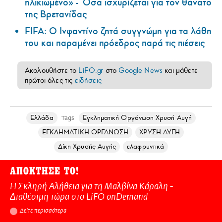
ηλικιωμένο» - Όσα ισχυρίζεται για τον θάνατο
της Βρετανίδας
FIFA: Ο Ινφαντίνο ζητά συγγνώμη για τα λάθη
του και παραμένει πρόεδρος παρά τις πιέσεις
Ακολουθήστε το
LiFO.gr
στο
Google News
και μάθετε
πρώτοι όλες τις
ειδήσεις
Ελλάδα
Εγκληματική Οργάνωση Χρυσή Αυγή
Tags
ΕΓΚΛΗΜΑΤΙΚΗ ΟΡΓΑΝΩΣΗ
ΧΡΥΣΗ ΑΥΓΗ
Δίκη Χρυσής Αυγής
ελαφρυντικά
ΑΠΟΚΤΗΣΕ ΤΟ!
Η Σκληρή Αλήθεια για τη Μαλβίνα Κάραλη -
Διαθέσιμη τώρα στo LiFO onDemand
Δείτε περισσότερα