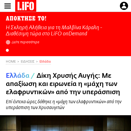
Παράκαμψη
προς
το
ΑΠΟΚΤΗΣΕ ΤΟ!
κυρίως
Η Σκληρή Αλήθεια για τη Μαλβίνα Κάραλη -
περιεχόμενο
Διαθέσιμη τώρα στo LiFO onDemand
Δείτε περισσότερα
HOME
ΕΙΔΗΣΕΙΣ
Ελλάδα
Ελλάδα
/
Δίκη Χρυσής Αυγής: Με
απαξίωση και ειρωνεία η «μάχη των
ελαφρυντικών» από την υπεράσπιση
Επί έντεκα ώρες δόθηκε η «μάχη των ελαφρυντικών» από την
υπεράσπιση των Χρυσαυγιτών