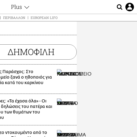
Plus
ς
Θέματα
ΠΕΡΙΒΆΛΛΟΝ
EUROPEAN LIFO
Συνεντεύξεις
ς
Videos
τα
Αφιερώματα
t
ΔΗΜΟΦΙΛΗ
Ζώδια
Εξομολογήσεις
Blogs
μη
ς Παράσχος: Στο
Οι Αθηναίοι
ς
μείο ξανά ο ηθοποιός για
Απώλειες
ία κατά του καρκίνου
Lgbtqi+
Επιλογές
ες: «Τα έχασα όλα» - Οι
 δηλώσεις του πατέρα και
υ των θυμάτων του
ου
εο ντοκουμέντο από το