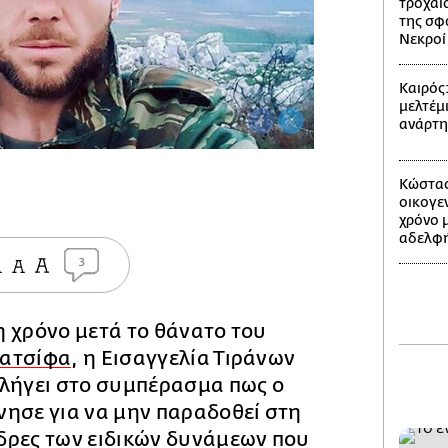
τροχαίο
της σφ
Νεκροί 
Καιρός
μελτέμι
ανάρτ
Κώστας
οικογε
χρόνο 
αδελφή
3
 χρόνο μετά το θάνατο του
Κατσίφα
, η Εισαγγελία Τιράνων
αλήγει στο συμπέρασμα πως ο
νησε για να μην παραδοθεί στη
δρες των ειδικών δυνάμεων που