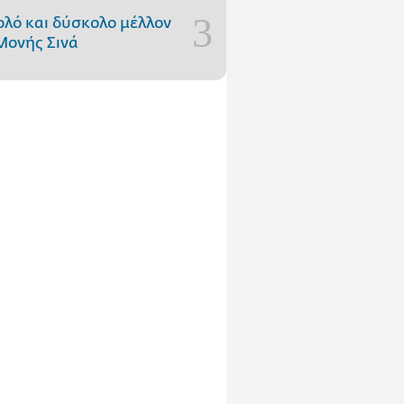
ολό και δύσκολο μέλλον
Μονής Σινά