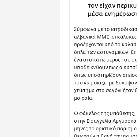
τον είχαν περι
μέσα ενημέρωσ
Σύμφωνα με το ιατροδικαστ
αλβανικά ΜΜΕ, οι κάλυκε
προέρχονται από το καλάσν
όπλα των αστυνομικών. Επ
ένα στο κάτω μέρος του σ
υποδεικνύουν πως ο Κατσί
όπως υποστηρίζουν οι εισα
του να μοιάζει με δολοφο
χτύπημα στο σαγόνι ήταν 
μοιραία.
Ο φάκελος της υπόθεσης, κα
στην Εισαγγελία Αργυροκά
μήνες το οριστικό πόρισμ
θεωρούν πιθανή την παύση