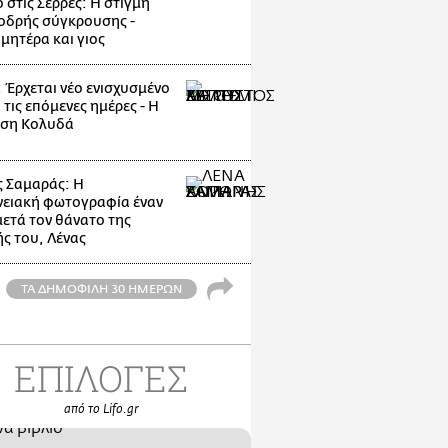
 στις Σέρρες: Η στιγμή
οδρής σύγκρουσης -
μητέρα και γιος
: Έρχεται νέο ενισχυσμένο
 τις επόμενες ημέρες - Η
ηση Κολυδά
 Σαμαράς: Η
νειακή φωτογραφία έναν
μετά τον θάνατο της
ς του, Λένας
ΤΑ ΔΗΜΟΦΙΛΗ 30 ΗΜΕΡΩΝ
ΕΠΙΛΟΓΕΣ
από το Lifo.gr