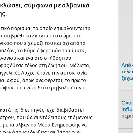
κυκλώσει, σύμφωνα με αλβανικά
ης.
ικό πόρισμα, το οποίο επικαλούνται τα
ς που βρέθηκαν κοντά στο σώμα του
ικοφ που είχε μαζί του και όχι από τα
ιπλέον, το θύμα έφερε δύο τραύματα,
αγονιού και ένα στο στήθος που
Από 
φας έθεσε τέλος στη ζωή του. Μάλιστα,
τελε
γγελικές Αρχές, έκανε την αυτοκτονία
ξεχω
νία, αφού, όπως αναφέρεται, το πρώτο
ξώφαλτσο, ενώ η δεύτερη βολή ήταν η
Όλοι
infl
τά τις ίδιες πηγές, έχει διαβιβαστεί
περι
στρου, που θα συντάξει τους επόμενους
α, με τα αλβανικά Μέσα Ενημέρωσης να
 των όποιων διώξεων σε βάρος των