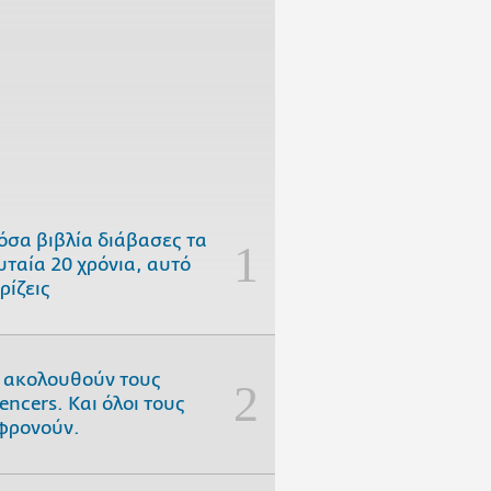
όσα βιβλία διάβασες τα
υταία 20 χρόνια, αυτό
ρίζεις
 ακολουθούν τους
uencers. Και όλοι τους
φρονούν.