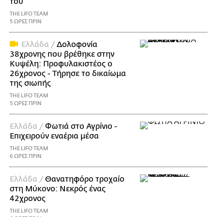
του
THE LIFO TEAM
5 ΩΡΕΣ ΠΡΙΝ
Ελλάδα /
Δολοφονία
38χρονης που βρέθηκε στην
Κυψέλη: Προφυλακιστέος ο
26χρονος - Τήρησε το δικαίωμα
της σιωπής
THE LIFO TEAM
5 ΩΡΕΣ ΠΡΙΝ
Ελλάδα /
Φωτιά στο Αγρίνιο -
Επιχειρούν εναέρια μέσα
THE LIFO TEAM
6 ΩΡΕΣ ΠΡΙΝ
Ελλάδα /
Θανατηφόρο τροχαίο
στη Μύκονο: Νεκρός ένας
42χρονος
THE LIFO TEAM