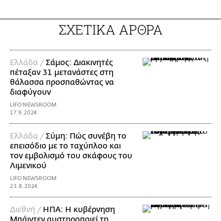
ΣΧΕΤΙΚΑ ΑΡΘΡΑ
Ελλάδα /
Σάμος: Διακινητές
πέταξαν 31 μετανάστες στη
θάλασσα προσπαθώντας να
διαφύγουν
LIFO NEWSROOM
17.9.2024
Ελλάδα /
Σύμη: Πώς συνέβη το
επεισόδιο με το ταχύπλοο και
τον εμβολισμό του σκάφους του
Λιμενικού
LIFO NEWSROOM
23.8.2024
Διεθνή /
ΗΠΑ: Η κυβέρνηση
Μπάιντεν αυστηροποιεί τη