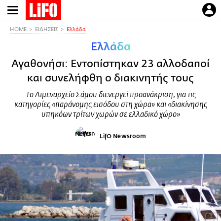
Παράκαμψη
προς
το
HOME
ΕΙΔΗΣΕΙΣ
Ελλάδα
κυρίως
Ελλάδα
περιεχόμενο
Αγαθονήσι: Εντοπίστηκαν 23 αλλοδαποί
και συνελήφθη ο διακινητής τους
Το Λιμεναρχείο Σάμου διενεργεί προανάκριση, για τις
κατηγορίες «παράνομης εισόδου στη χώρα» και «διακίνησης
υπηκόων τρίτων χωρών σε ελλαδικό χώρο»
LifO Newsroom