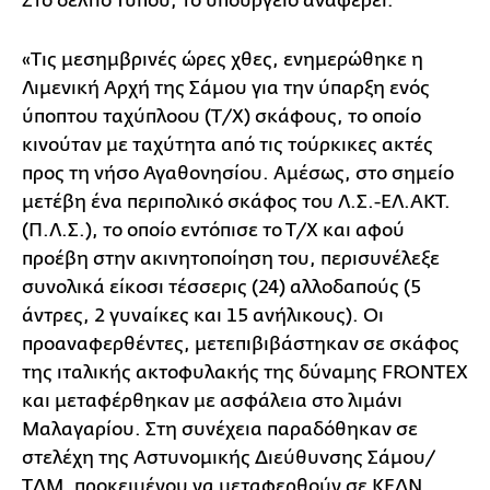
Στο δελτίο Τύπου, το υπουργείο αναφέρει:
«Τις μεσημβρινές ώρες χθες, ενημερώθηκε η
Λιμενική Αρχή της Σάμου για την ύπαρξη ενός
ύποπτου ταχύπλοου (Τ/Χ) σκάφους, το οποίο
κινούταν με ταχύτητα από τις τούρκικες ακτές
προς τη νήσο Αγαθονησίου. Αμέσως, στο σημείο
μετέβη ένα περιπολικό σκάφος του Λ.Σ.-ΕΛ.ΑΚΤ.
(Π.Λ.Σ.), το οποίο εντόπισε το Τ/Χ και αφού
προέβη στην ακινητοποίηση του, περισυνέλεξε
συνολικά είκοσι τέσσερις (24) αλλοδαπούς (5
άντρες, 2 γυναίκες και 15 ανήλικoυς). Οι
προαναφερθέντες, μετεπιβιβάστηκαν σε σκάφος
της ιταλικής ακτοφυλακής της δύναμης FRONTEX
και μεταφέρθηκαν με ασφάλεια στο λιμάνι
Μαλαγαρίου. Στη συνέχεια παραδόθηκαν σε
στελέχη της Αστυνομικής Διεύθυνσης Σάμου/
ΤΔΜ, προκειμένου να μεταφερθούν σε ΚΕΔΝ