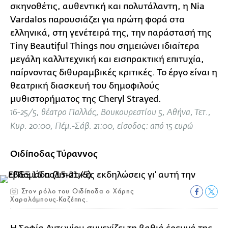
σκηνοθέτις, αυθεντική και πολυτάλαντη, η Nia
Vardalos παρουσιάζει για πρώτη φορά στα
ελληνικά, στη γενέτειρά της, την παράστασή της
Tiny Beautiful Things που σημειώνει ιδιαίτερα
μεγάλη καλλιτεχνική και εισπρακτική επιτυχία,
παίρνοντας διθυραμβικές κριτικές. Το έργο είναι η
θεατρική διασκευή του δημοφιλούς
μυθιστορήματος της Cheryl Strayed.
16-25/5, θέατρο Παλλάς, Βουκουρεστίου 5, Αθήνα, Τετ.,
Κυρ. 20:00, Πέμ.-Σάβ. 21:00, είσοδος: από 15 ευρώ
Οιδίποδας Τύραννος
Στον ρόλο του Οιδίποδα ο Χάρης
Χαραλάμπους-Καζέπης.