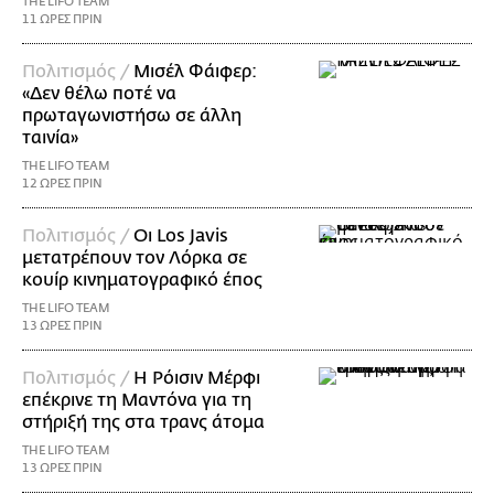
THE LIFO TEAM
11 ΩΡΕΣ ΠΡΙΝ
Πολιτισμός /
Μισέλ Φάιφερ:
«Δεν θέλω ποτέ να
πρωταγωνιστήσω σε άλλη
ταινία»
THE LIFO TEAM
12 ΩΡΕΣ ΠΡΙΝ
Πολιτισμός /
Οι Los Javis
μετατρέπουν τον Λόρκα σε
κουίρ κινηματογραφικό έπος
THE LIFO TEAM
13 ΩΡΕΣ ΠΡΙΝ
Πολιτισμός /
Η Ρόισιν Μέρφι
επέκρινε τη Μαντόνα για τη
στήριξή της στα τρανς άτομα
THE LIFO TEAM
13 ΩΡΕΣ ΠΡΙΝ