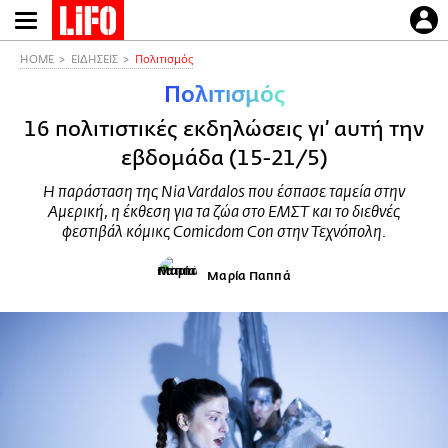
Παράκαμψη
προς
το
HOME
ΕΙΔΗΣΕΙΣ
Πολιτισμός
κυρίως
Πολιτισμός
περιεχόμενο
16 πολιτιστικές εκδηλώσεις γι’ αυτή την
εβδομάδα (15-21/5)
Η παράσταση της Nia Vardalos που έσπασε ταμεία στην
Αμερική, η έκθεση για τα ζώα στο ΕΜΣΤ και το διεθνές
φεστιβάλ κόμικς Comicdom Con στην Τεχνόπολη.
Μαρία Παππά