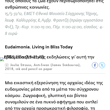
τους οποίους τα ζώα έχουν περιθωριοποιηθεί στις
ανθρώπινες κοινωνίες.
15/5-31/12, ΕΜΣΤ-Εθνικό Μουσείο Σύγχρονης Τέχνης,
λεωφ. Καλλιρρόης & Αμβρ. Φραντζή (πρώην εργοστάσιο
Φιξ), Τρ.-Κυρ. 11:00-19:00, Πέμ. 11:00-22:00, είσοδος: 4-
8 ευρώ
Eudaimonia. Living in Bliss Today
Joulia Strauss, Anti-Swan (James Simbouras),
2018, ink and pencil on paper
Mια εικαστική εξερεύνηση της αρχαίας ιδέας της
ευδαιμονίας μέσα από τα μάτια του σύγχρονου
κόσμου. Ζωγραφική, γλυπτική και βίντεο
συνομιλούν σε ένα πυκνό αφήγημα που αντλεί
από την αρχαία προσωκρατική φιλοσοφία, τη