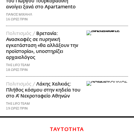
του Γιώργου Τουρκοβασίλη
ανοίγει ξανά στο Apartamento
ΠΑΝΟΣ ΜΙΧΑΗΛ
16 ΩΡΕΣ ΠΡΙΝ
Πολιτισμός /
Βρετανία:
Ανασκαφές σε πυρηνική
εγκατάσταση «θα αλλάξουν την
προϊστορία», υποστηρίζει
αρχαιολόγος
THE LIFO TEAM
18 ΩΡΕΣ ΠΡΙΝ
Πολιτισμός /
Λάκης Χαλκιάς:
Πλήθος κόσμου στην κηδεία του
στο Α' Νεκροταφείο Αθηνών
THE LIFO TEAM
19 ΩΡΕΣ ΠΡΙΝ
ΤΑΥΤΟΤΗΤΑ