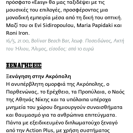
πρόσφατο «Easy» θα μας ταξιδέψει με τις
μουσικές του επιλογές, προσφέροντας μια
μοναδική εμπειρία μέσα από τη δική του οπτική.
Μαζί του οι Evi Sidiropoulou, Maria Papidaki και
Roni Iron.
16/5, 21:00, Bolivar Beach Bar, λεωφ. Ποσειδώνος, Ακτή
του Ήλιου, Άλιμος, είσοδος: από 10 ευρώ
ΞΕΝΑΓΗΣΕΙΣ
Ξενάγηση στην Ακρόπολη
Η ανυπέρβλητη ομορφιά της Ακρόπολης, ο
Παρθενώνας, το Ερέχθειο, τα Προπύλαια, ο Ναός
της Αθηνάς Νίκης και τα υπόλοιπα υπέροχα
μνημεία του χώρου δημιουργούν συναισθήματα
και θαυμασμό για τα ανθρώπινα επιτεύγματα.
Πάντα με εξειδικευμένο διπλωματούχο ξεναγό
από την Action Plus, με χρήση συστήματος