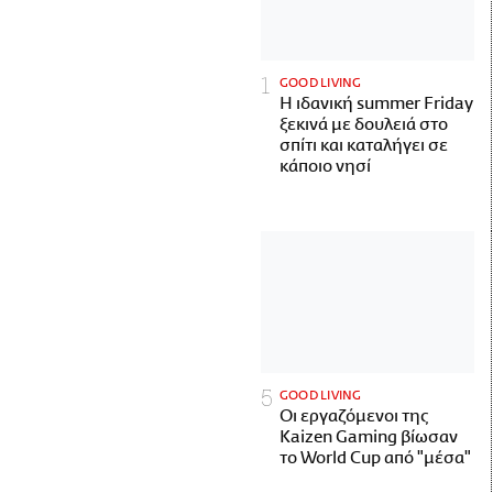
GOOD LIVING
Η ιδανική summer Friday
ξεκινά με δουλειά στο
σπίτι και καταλήγει σε
κάποιο νησί
GOOD LIVING
Οι εργαζόμενοι της
Kaizen Gaming βίωσαν
το World Cup από "μέσα"