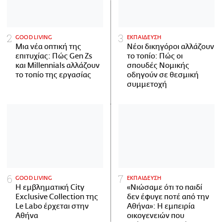
GOOD LIVING
ΕΚΠΑΙΔΕΥΣΗ
Μια νέα οπτική της
Νέοι δικηγόροι αλλάζουν
επιτυχίας: Πώς Gen Zs
το τοπίο: Πώς οι
και Millennials αλλάζουν
σπουδές Νομικής
το τοπίο της εργασίας
οδηγούν σε θεσμική
συμμετοχή
GOOD LIVING
ΕΚΠΑΙΔΕΥΣΗ
Η εμβληματική City
«Νιώσαμε ότι το παιδί
Exclusive Collection της
δεν έφυγε ποτέ από την
Le Labo έρχεται στην
Αθήνα»: Η εμπειρία
Αθήνα
οικογενειών που