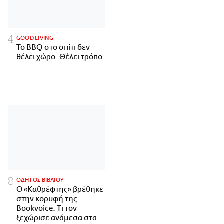
GOOD LIVING
Το BBQ στο σπίτι δεν
θέλει χώρο. Θέλει τρόπο.
ΟΔΗΓΟΣ ΒΙΒΛΙΟΥ
Ο «Καθρέφτης» βρέθηκε
στην κορυφή της
Bookvoice. Τι τον
ξεχώρισε ανάμεσα στα