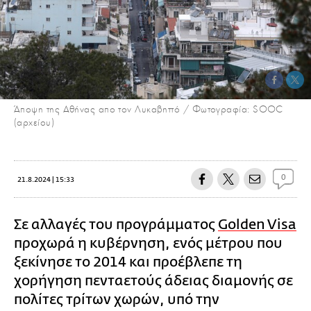
Άποψη της Αθήνας απο τον Λυκαβηττό / Φωτογραφία: SOOC
(αρχείου)
0
21.8.2024 | 15:33
Σε αλλαγές του προγράμματος
Golden Visa
προχωρά η κυβέρνηση, ενός μέτρου που
ξεκίνησε το 2014 και προέβλεπε τη
χορήγηση πενταετούς άδειας διαμονής σε
πολίτες τρίτων χωρών, υπό την