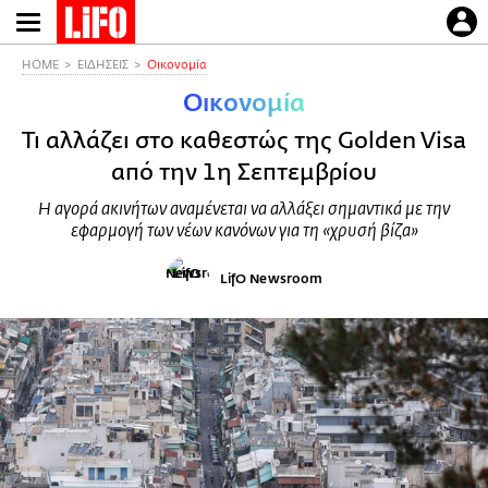
Παράκαμψη
προς
το
HOME
ΕΙΔΗΣΕΙΣ
Οικονομία
κυρίως
Οικονομία
περιεχόμενο
Τι αλλάζει στο καθεστώς της Golden Visa
από την 1η Σεπτεμβρίου
Η αγορά ακινήτων αναμένεται να αλλάξει σημαντικά με την
εφαρμογή των νέων κανόνων για τη «χρυσή βίζα»
LifO Newsroom