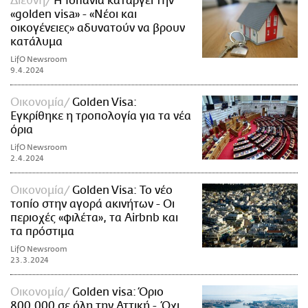
Διεθνή
Η Ισπανία καταργεί την
«golden visa» - «Νέοι και
οικογένειες» αδυνατούν να βρουν
κατάλυμα
LifO Newsroom
9.4.2024
Οικονομία
Golden Visa:
Εγκρίθηκε η τροπολογία για τα νέα
όρια
LifO Newsroom
2.4.2024
Οικονομία
Golden Visa: Το νέο
τοπίο στην αγορά ακινήτων - Οι
περιοχές «φιλέτα», τα Αirbnb και
τα πρόστιμα
LifO Newsroom
23.3.2024
Οικονομία
Golden visa: Όριο
800.000 σε όλη την Αττική - Όχι