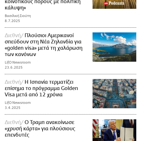
κοινοτικούς πόρους με πολιτική
κάλυψη»
Βασιλική Σιούτη
8.7.2025
Διεθνή
Πλούσιοι Αμερικανοί
σπεύδουν στη Νέα Ζηλανδία για
«golden visa» μετά τη χαλάρωση
των κανόνων
LifO Newsroom
23.6.2025
Διεθνή
Η Ισπανία τερματίζει
επίσημα το πρόγραμμα Golden
Visa μετά από 12 χρόνια
LifO Newsroom
3.4.2025
Διεθνή
Ο Τραμπ ανακοίνωσε
«χρυσή κάρτα» για πλούσιους
επενδυτές