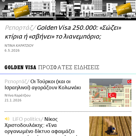
ΑΜΠΑ
PRINT
Ρεπορτάζ
Golden Visa 250.000: «Σώζει»
κτίρια ή «σβήνει» το λιανεμπόριο;
ΝΤΙΝΑ ΚΑΡΑΤΖΙΟΥ
6.5.2026
ΠΡΟΣΦΑΤΕΣ ΕΙΔΗΣΕΙΣ
GOLDEN VISA
Ρεπορτάζ
Oι Τούρκοι (και οι
Ισραηλινοί) αγοράζουν Κολωνάκι
Ντίνα Καράτζιου
21.1.2026
LiFO politics
Νίκος
Χριστοδουλάκης: «Ένα
οργανωμένο δίκτυο αφαιμάζει