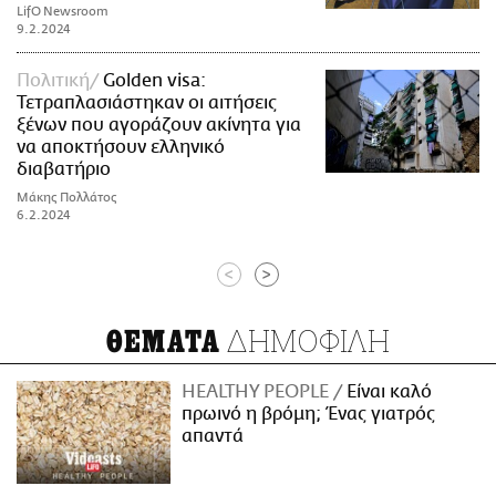
LifO Newsroom
9.2.2024
Πολιτική
Golden visa:
Τετραπλασιάστηκαν οι αιτήσεις
ξένων που αγοράζουν ακίνητα για
να αποκτήσουν ελληνικό
διαβατήριο
Μάκης Πολλάτος
6.2.2024
<
>
ΔΗΜΟΦΙΛΗ
ΘΕΜΑΤΑ
HEALTHY PEOPLE
Είναι καλό
πρωινό η βρόμη; Ένας γιατρός
απαντά