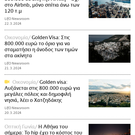
στο Airbnb, μόνο σπίτια άνω των
120 τ.μ
LifO Newsroom
22.3.2024
Οικονομία
Golden Visa: Στις
800.000 ευρώ το όριο για να
σταματήσει η άνοδος των τιμών
στα ακίνητα
LifO Newsroom
21.3.2024
Οικονομία
Golden visa:
Αυξάνεται στις 800.000 ευρώ για
μεγάλες πόλεις και δημοφιλή
νησιά, λέει ο Χατζηδάκης
LifO Newsroom
20.3.2024
Οπτική Γωνία
Η Αθήνα του
σήμερα: Το hip έχει το κόστος του