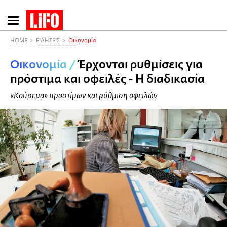
Παράκαμψη
προς
το
HOME
ΕΙΔΗΣΕΙΣ
Οικονομία
κυρίως
Οικονομία
/
Έρχονται ρυθμίσεις για
περιεχόμενο
πρόστιμα και οφειλές - Η διαδικασία
«Κούρεμα» προστίμων και ρύθμιση οφειλών