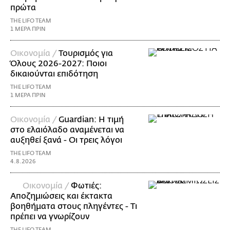
πρώτα
THE LIFO TEAM
1 ΜΕΡΑ ΠΡΙΝ
Οικονομία /
Τουρισμός για
Όλους 2026-2027: Ποιοι
δικαιούνται επιδότηση
THE LIFO TEAM
1 ΜΕΡΑ ΠΡΙΝ
Οικονομία /
Guardian: Η τιμή
στο ελαιόλαδο αναμένεται να
αυξηθεί ξανά - Οι τρεις λόγοι
THE LIFO TEAM
4.8.2026
Οικονομία /
Φωτιές:
Αποζημιώσεις και έκτακτα
βοηθήματα στους πληγέντες - Τι
πρέπει να γνωρίζουν
THE LIFO TEAM