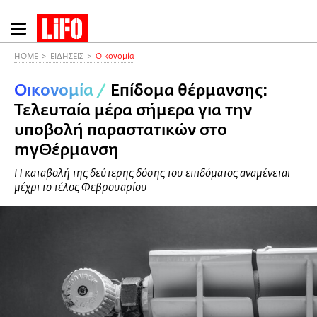
Παράκαμψη
προς
το
HOME
ΕΙΔΗΣΕΙΣ
Οικονομία
κυρίως
Οικονομία
/
Επίδομα θέρμανσης:
περιεχόμενο
Τελευταία μέρα σήμερα για την
υποβολή παραστατικών στο
myΘέρμανση
Η καταβολή της δεύτερης δόσης του επιδόματος αναμένεται
μέχρι το τέλος Φεβρουαρίου