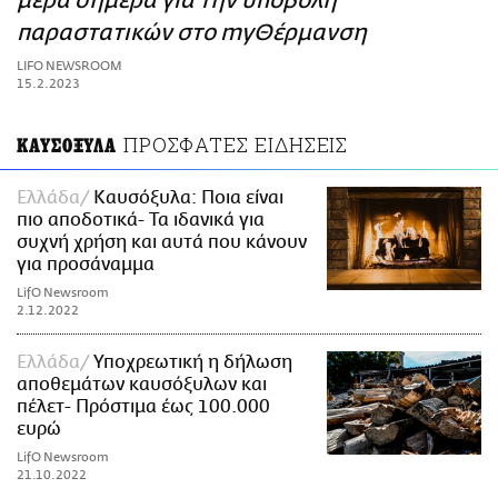
μέρα σήμερα για την υποβολή
ΑΜΠΑ
παραστατικών στο myΘέρμανση
PRINT
LIFO NEWSROOM
15.2.2023
ΠΡΟΣΦΑΤΕΣ ΕΙΔΗΣΕΙΣ
ΚΑΥΣΟΞΥΛΑ
Ελλάδα
Καυσόξυλα: Ποια είναι
πιο αποδοτικά- Τα ιδανικά για
συχνή χρήση και αυτά που κάνουν
για προσάναμμα
LifO Newsroom
2.12.2022
Ελλάδα
Υποχρεωτική η δήλωση
αποθεμάτων καυσόξυλων και
πέλετ- Πρόστιμα έως 100.000
ευρώ
LifO Newsroom
21.10.2022