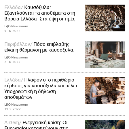
Ελλάδα
Καυσόξυλα:
Εξαντλούνται τα αποθέματα στη
Βόρεια Ελλάδα- Στα ύψη οι τιμές
LifO Newsroom
5.10.2022
Περιβάλλον
Πόσο επιβλαβής
είναι η θέρμανση με καυσόξυλα;
LifO Newsroom
2.10.2022
Ελλάδα
Πλαφόν στο περιθώριο
κέρδους για καυσόξυλα και πέλετ-
Υποχρεωτική η δήλωση
αποθεμάτων
LifO Newsroom
29.9.2022
Διεθνή
Ενεργειακή κρίση: Οι
Ευρωπαίοι καταφεύγουν στις