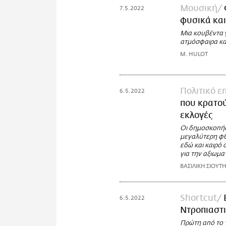
Μουσική
7.5.2022
φυσικά και
Μια κουβέντα 
ατμόσφαιρα και
M. HULOT
Πολιτικό ε
6.5.2022
που κρατού
εκλογές
Οι δημοσκοπήσ
μεγαλύτερη φθ
εδώ και καιρό 
για την αξιωμα
ΒΑΣΙΛΙΚΗ ΣΙΟΥΤ
Shortcut
6.5.2022
Ντροπιαστι
Πρώτη από το 