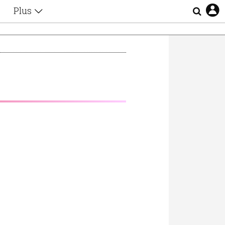
Plus
Θέματα
Συνεντεύξεις
Videos
τα
Αφιερώματα
Ζώδια
Εξομολογήσεις
Blogs
η
Οι Αθηναίοι
Απώλειες
Lgbtqi+
Επιλογές