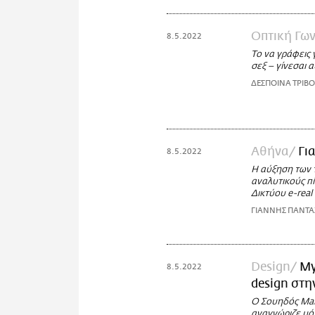
Οπτική Γων
8.5.2022
Το να γράφεις 
σεξ – γίνεσαι α
ΔΕΣΠΟΙΝΑ ΤΡΙΒ
Αθήνα
Για
8.5.2022
Η αύξηση των τ
αναλυτικούς π
Δικτύου e-real
ΓΙΑΝΝΗΣ ΠΑΝΤ
Design
My
8.5.2022
design στη
Ο Σουηδός Mar
αναγνώριζε μόν