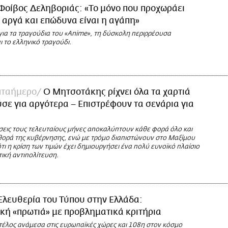
Φοίβος Δεληβοριάς: «Το μόνο που προχωράει
 αργά και επώδυνα είναι η αγάπη»
για τα τραγούδια του «Αnime», τη δύσκολη περιρρέουσα
 το ελληνικό τραγούδι.
πταήμερο
Ο Μητσοτάκης ρίχνει όλα τα χαρτιά
σε για αργότερα – Επιστρέφουν τα σενάρια για
εις τους τελευταίους μήνες αποκαλύπτουν κάθε φορά όλο και
ορά της κυβέρνησης, ενώ με τρόμο διαπιστώνουν στο Μαξίμου
ότι η κρίση των τιμών έχει δημιουργήσει ένα πολύ ευνοϊκό πλαίσιο
τική αντιπολίτευση.
Η
Ελευθερία του Τύπου στην Ελλάδα:
κή «πρωτιά» με προβληματικά κριτήρια
τέλος ανάμεσα στις ευρωπαϊκές χώρες και 108η στον κόσμο