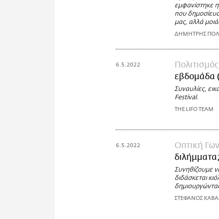
εμφανίστηκε η
που δημοσίευσα
μας, αλλά μοιά
ΔΗΜΗΤΡΗΣ ΠΟΛ
Πολιτισμός
6.5.2022
εβδομάδα 
Συναυλίες, εικ
Festival.
THE LIFO TEAM
Οπτική Γων
6.5.2022
διλήμματα
Συνηθίζουμε να
διδάσκεται κιό
δημιουργώντας
ΣΤΕΦΑΝΟΣ ΚΑΒΑ