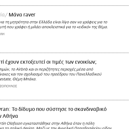
ία
Μάνα raver
για τη μητρότητα στην Ελλάδα είναι λίγο σαν να γράφεις για το
υτή που γράφει ή μιλάει αποκλειστικά για το «ειδικό» της θέμα.
ΟΛΗ
τί έχουν εκτοξευτεί οι τιμές των ενοικίων;
ιμών, το Airbnb και οι περιζήτητες περιοχές μέσα από
ίνακες και τον σχολιασμό του προέδρου του Πανελλαδικού
 estate, Θέμη Μπάκα.
ΑΖΟΠΟΥΛΟΣ
ran: Το δίδυμο που σύστησε το σκανδιναβικό
ν Αθήνα
tin Olofsson εγκαταστάθηκε στην Αθήνα όταν η πόλη
ο το ιταλικό design. Μαζί με την Αγγελική Παπαβασιλείου είδαν