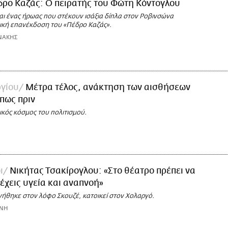
δρο Καζάς: Ο πειρατής του Φώτη Κόντογλου
αι ένας ήρωας που στέκουν ισάξια δίπλα στον Ροβινσώνα
ική επανέκδοση του «Πέδρο Καζάς».
ΝΑΚΗΣ
ργίου
Μέτρα τέλος, ανάκτηση των αισθήσεων
όπως πριν
κός κόσμος του πολιτισμού.
ι
Νικήτας Τσακίρογλου: «Στο θέατρο πρέπει να
 έχεις υγεία και αναπνοή»
νήθηκε στον λόφο Σκουζέ, κατοικεί στον Χολαργό.
ΩΝΗ