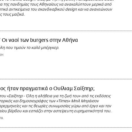
ια της πανδημίας τους Αθηναίους να ανακαλύπτουν μερικά από
τικά αντικείμενα του σκανδιναβικού design και να ανανεώνουν
 τους μαζικά.
Oι ναοί των burgers στην Αθήνα
λη που τιμούν το καλό μπέργκερ.
ΝΗ
ος ήταν πραγματικά ο Ουίλιαμ Σαίξπηρ;
του «Σαίξπηρ - Όλη η αλήθεια για τη ζωή του» από τις εκδόσεις
στορικός και δημοσιογράφος των «Times» Μπιλ Μπράισον
αρερμηνείες και τις θεωρίες συνωμοσίας γύρω από έργο και τον
ίου βάρδου και εστιάζει στην αστείρευτη ευρηματικότητά του.
ΡΑ