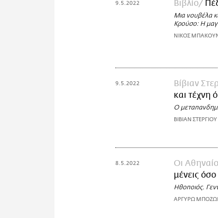
Βιβλίο
Πέ
9.5.2022
Μια νουβέλα κ
Κρούσο: Η μαγ
ΝΙΚΟΣ ΜΠΑΚΟΥ
Bίβιαν Στε
9.5.2022
και τέχνη 
Ο μεταπανδημι
ΒΙΒΙΑΝ ΣΤΕΡΓΙΟΥ
Οι Αθηναίο
8.5.2022
μένεις όσο
Ηθοποιός. Γεν
ΑΡΓΥΡΩ ΜΠΟΖ