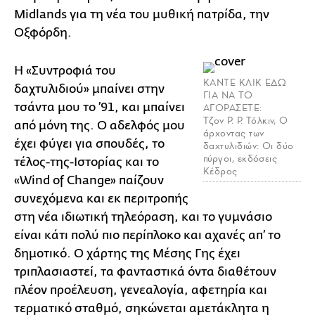
Midlands για τη νέα του μυθική πατρίδα, την
Οξφόρδη.
Η «Συντροφιά του
ΚΑΝΤΕ ΚΛΙΚ ΕΔΩ
δαχτυλιδιού» μπαίνει στην
ΓΙΑ ΝΑ ΤΟ
τσάντα μου το ’91, και μπαίνει
ΑΓΟΡΑΣΕΤΕ:
Τζον Ρ. Ρ. Τόλκιν, Ο
από μόνη της. Ο αδελφός μου
άρχοντας των
έχει φύγει για σπουδές, το
δαχτυλιδιών: Οι δύο
πύργοι, εκδόσεις
τέλος-της-Ιστορίας και το
Κέδρος
«Wind of Change» παίζουν
συνεχόμενα και εκ περιτροπής
στη νέα ιδιωτική τηλεόραση, και το γυμνάσιο
είναι κάτι πολύ πιο περίπλοκο και αχανές απ’ το
δημοτικό. Ο χάρτης της Μέσης Γης έχει
τριπλασιαστεί, τα φανταστικά όντα διαθέτουν
πλέον προέλευση, γενεαλογία, αφετηρία και
τερματικό σταθμό, σηκώνεται αμετάκλητα η