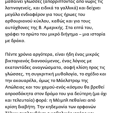
μαθαίνει γλώσσες (απορρίπτοντας από νωρίς τις
λατινογενείς, και ειδικά τα γαλλικά) και δείχνει
μεγάλο ενδιαφέρον για τους ήρωες του
αρθουριανού κύκλου, καθώς και για τους
αυτόχθονες της Β. Αμερικής. Στα επτά του,
γράφει το πρώτο του μικρό διήγημα – μια ιστορία
με δράκο.
Πέντε χρόνια αργότερα, είναι ήδη ένας μικρός
βικτοριανός διανοούμενος, ένας λόγιος με
εκατοντάδες αναγνώσματα, σαφή κλίση προς τις
γλώσσες, τη συγκριτική μυθολογία, το σχέδιο και
την ακουαρέλα, όμως το Μάελστρομ της
Απώλειας και του χαμού-ενός-κόσμου θα βρεθεί
απροσδόκητα στον δρόμο του για δεύτερη (μα όχι
και τελευταία) φορά: η Μέιμπλ πεθαίνει από
κρίση διαβήτη. Την κηδεμονία των ορφανών