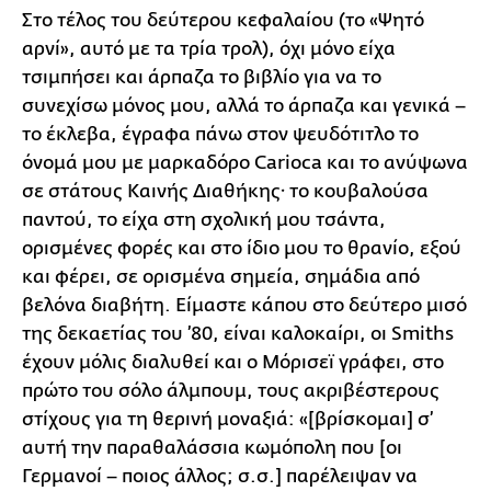
Στο τέλος του δεύτερου κεφαλαίου (το «Ψητό
αρνί», αυτό με τα τρία τρολ), όχι μόνο είχα
τσιμπήσει και άρπαζα το βιβλίο για να το
συνεχίσω μόνος μου, αλλά το άρπαζα και γενικά –
το έκλεβα, έγραφα πάνω στον ψευδότιτλο το
όνομά μου με μαρκαδόρο Carioca και το ανύψωνα
σε στάτους Καινής Διαθήκης· το κουβαλούσα
παντού, το είχα στη σχολική μου τσάντα,
ορισμένες φορές και στο ίδιο μου το θρανίο, εξού
και φέρει, σε ορισμένα σημεία, σημάδια από
βελόνα διαβήτη. Είμαστε κάπου στο δεύτερο μισό
της δεκαετίας του ’80, είναι καλοκαίρι, οι Smiths
έχουν μόλις διαλυθεί και ο Μόρισεϊ γράφει, στο
πρώτο του σόλο άλμπουμ, τους ακριβέστερους
στίχους για τη θερινή μοναξιά: «[βρίσκομαι] σ’
αυτή την παραθαλάσσια κωμόπολη που [οι
Γερμανοί – ποιος άλλος; σ.σ.] παρέλειψαν να