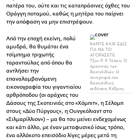
πατέρα του, ούτε και τις καταπράσινες όχθες του
Οράγγη ποταμού, καθώς η μητέρα του παίρνει
την απόφαση να μην επιστρέψουν.
Από την εποχή εκείνη, πολύ
ΚΑΝΤΕ ΚΛΙΚ ΕΔΩ
αμυδρά, θα θυμάται ένα
ΓΙΑ ΝΑ ΤΟ
τσίμπημα τριχωτής
ΑΓΟΡΑΣΕΤΕ:
Τζον Ρ. Ρ. Τόλκιν, Ο
ταραντούλας από όπου θα
άρχοντας των
αντλήσει την
δαχτυλιδιών: Η
συντροφιά του
επαναλαμβανόμενη
δαχτυλιδιού,
εικονογραφία του γιγαντιαίου
εκδόσεις Κέδρος
αρθρόποδου (οι αράχνες του
Δάσους της Σκοτεινιάς στο «Χόμπιτ», η Σέλομπ
στους «Δύο Πύργους», η Ουνγκόλιαντ στο
«Σιλμαρίλλιον») – μα θα του μείνει ενδεχομένως
και κάτι άλλο, με έναν μεταφυσικό ίσως τρόπο,
ένα αλλόκοτο επεισόδιο λίγες μέρες μετά τη