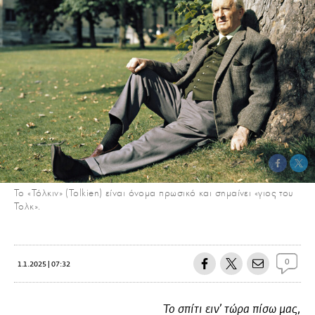
Το «Τόλκιν» (Tolkien) είναι όνομα πρωσικό και σημαίνει «γιος του
Τολκ».
0
1.1.2025 | 07:32
Το σπίτι ειν’ τώρα πίσω μας,