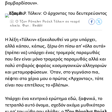
βομβαρδίσουν».
O Τζον Ρόναλντ Ρούελ Τόλκιν σε νεαρή
ηλικία. Φωτ.: Reddit
Η λέξη «Τόλκιν» εξακολουθεί να μην υπάρχει,
αλλά κάπου, κάπως, ξέρω ότι πίσω απ’ «όλα αυτά»
(πρέπει να) υπάρχει ένας τρομερός παραμυθάς
που δεν είναι μόνο τρομερός παραμυθάς αλλά και
πολύ στιβαρός φορέας κοσμογονικών αλληγοριών
και μεταμορφώσεων. Όταν, στο γυμνάσιο πια,
πέφτει στα χέρια μου ο πρώτος «Άρχοντας», τότε
είναι που επιτέλους το «βλέπω».
Υπάρχει ένα κεντρικό ερώτημα εδώ, ξαφνικά, το
τετραπλό αυτό όνομα, σχεδόν ακόμα μυθικότερο
κι απ’ τον μύθο που πλάθει: ο
Τζον Ρόναλντ Ρούελ