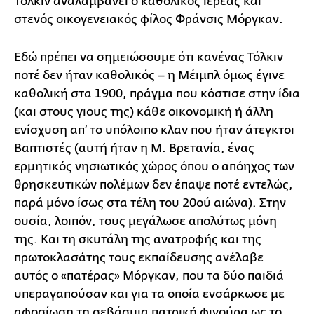
Τόλκιν αναλαμβάνει ο καθολικός ιερέας και
στενός οικογενειακός φίλος Φράνσις Μόργκαν.
Εδώ πρέπει να σημειώσουμε ότι κανένας Τόλκιν
ποτέ δεν ήταν καθολικός – η Μέιμπλ όμως έγινε
καθολική στα 1900, πράγμα που κόστισε στην ίδια
(και στους γιους της) κάθε οικονομική ή άλλη
ενίσχυση απ’ το υπόλοιπο κλαν που ήταν άτεγκτοι
Βαπτιστές (αυτή ήταν η Μ. Βρετανία, ένας
ερμητικός νησιωτικός χώρος όπου ο απόηχος των
θρησκευτικών πολέμων δεν έπαψε ποτέ εντελώς,
παρά μόνο ίσως στα τέλη του 20ού αιώνα). Στην
ουσία, λοιπόν, τους μεγάλωσε απολύτως μόνη
της. Και τη σκυτάλη της ανατροφής και της
πρωτοκλασάτης τους εκπαίδευσης ανέλαβε
αυτός ο «πατέρας» Μόργκαν, που τα δύο παιδιά
υπεραγαπούσαν και για τα οποία ενσάρκωσε με
αφοσίωση τη σεβάσμια πατρική φιγούρα ως το