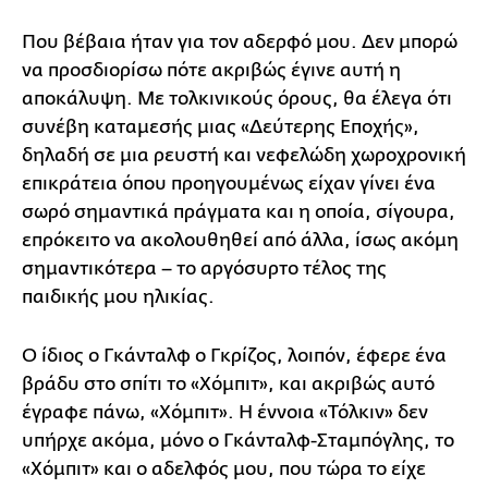
Που βέβαια ήταν για τον αδερφό μου. Δεν μπορώ
να προσδιορίσω πότε ακριβώς έγινε αυτή η
αποκάλυψη. Με τολκινικούς όρους, θα έλεγα ότι
συνέβη καταμεσής μιας «Δεύτερης Εποχής»,
δηλαδή σε μια ρευστή και νεφελώδη χωροχρονική
επικράτεια όπου προηγουμένως είχαν γίνει ένα
σωρό σημαντικά πράγματα και η οποία, σίγουρα,
επρόκειτο να ακολουθηθεί από άλλα, ίσως ακόμη
σημαντικότερα – το αργόσυρτο τέλος της
παιδικής μου ηλικίας.
Ο ίδιος ο Γκάνταλφ ο Γκρίζος, λοιπόν, έφερε ένα
βράδυ στο σπίτι το «Χόμπιτ», και ακριβώς αυτό
έγραφε πάνω, «Χόμπιτ». Η έννοια «Τόλκιν» δεν
υπήρχε ακόμα, μόνο ο Γκάνταλφ-Σταμπόγλης, το
«Χόμπιτ» και ο αδελφός μου, που τώρα το είχε