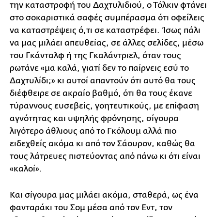
την καταστροφή του Δαχτυλιδιού, ο Τόλκιν φτάνει
στο σοκαριστικά σαφές συμπέρασμα ότι οφείλεις
να καταστρέψεις ό,τι σε καταστρέφει. Ίσως πάλι
να μας μιλάει απευθείας, σε άλλες σελίδες, μέσω
του Γκάνταλφ ή της Γκαλάντριελ, όταν τους
ρωτάνε «μα καλά, γιατί δεν το παίρνεις εσύ το
Δαχτυλίδι;» κι αυτοί απαντούν ότι αυτό θα τους
διέφθειρε σε ακραίο βαθμό, ότι θα τους έκανε
τύραννους ευσεβείς, γοητευτικούς, με επίφαση
αγνότητας και υψηλής φρόνησης, σίγουρα
λιγότερο άθλιους από το Γκόλουμ αλλά πιο
ειδεχθείς ακόμα κι από τον Σάουρον, καθώς θα
τους λάτρευες πιστεύοντας από πάνω κι ότι είναι
«καλοί».
Και σίγουρα μας μιλάει ακόμα, σταθερά, ως ένα
φανταράκι του Σομ μέσα από τον Εντ, τον