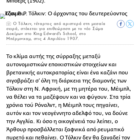
Μπόερς (1902).
Ο Τόλκιν, τέταρτος από αριστερά στη μεσαία
σειρά, στέκεται για επιθεώρηση με το νέο Σώμα
Δοκίμων στο King Edward's School, στο
Μπέρμινχαμ, στις 4 Απριλίου 1907.
Το κλίμα αυτής της σύρραξης μεταξύ
αυτονομιστικών εποικιστικών στοιχείων και
βρετανικής αυτοκρατορίας είναι ένα καζάνι που
σιγοβράζει σ’ όλη τη διάρκεια της διαμονής των
Τόλκιν στη Ν. Αφρική, με τη μητέρα του, Μέιμπλ,
να θέλει να τα μαζέψουν και να φύγουν. Στα τρία
χρόνια τού Ρόναλντ, η Μέιμπλ τους πηγαίνει,
αυτόν και τον νεογέννητο αδελφό του, να δούνε
την Αγγλία. Κι όσο η οικογένειά του λείπει, ο
Άρθουρ προσβάλλεται ξαφνικά από ρευματικό
πυρετό και πεθαίνει. Ο Τόλκιν δεν θα ξαναδεί τον