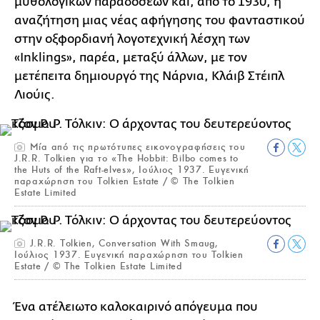
μυθολογικών παραδόσεων και, από το 1930, η
αναζήτηση μιας νέας αφήγησης του φανταστικού
στην οξφορδιανή λογοτεχνική λέσχη των
«Inklings», παρέα, μεταξύ άλλων, με τον
μετέπειτα δημιουργό της Νάρνια, Κλάιβ Στέιπλ
Λιούις.
Μία από τις πρωτότυπες εικονογραφήσεις του
J.R.R. Tolkien για το «The Hobbit: Bilbo comes to
the Huts of the Raft-elves», Ιούλιος 1937. Ευγενική
παραχώρηση του Tolkien Estate / © The Tolkien
Estate Limited
J.R.R. Tolkien, Conversation With Smaug,
Ιούλιος 1937. Ευγενική παραχώρηση του Tolkien
Estate / © The Tolkien Estate Limited
Ένα ατέλειωτο καλοκαιρινό απόγευμα που