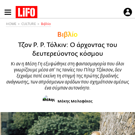
Παράκαμψη
προς
το
HOME
CULTURE
Βιβλίο
κυρίως
Βιβλίο
περιεχόμενο
Τζον Ρ. Ρ. Τόλκιν: Ο άρχοντας του
δευτερεύοντος κόσμου
Κι αν η Μέση Γη εξυψώθηκε στη φαντασμαγορία που όλοι
γνωρίζουμε μέσα απ’ τις ταινίες του Πίτερ Τζάκσον, δεν
ξεχνάμε ποτέ εκείνη τη στιγμή της πρώτης βραδινής
ανάγνωσης, των απρόσμενων αράδων που σχημάτισαν αμέσως
ένα σύμπαν αυτονόητο.
Μάκης Μαλαφέκας