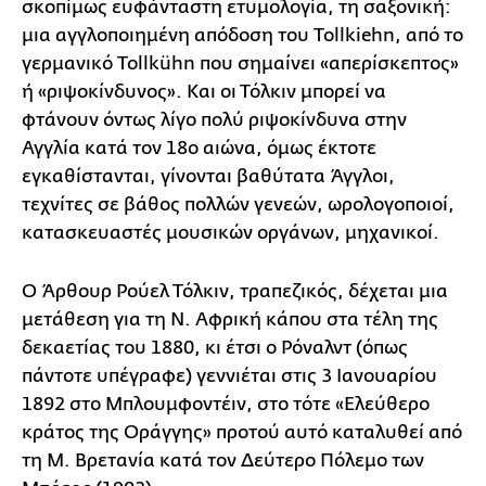
σκοπίμως ευφάνταστη ετυμολογία, τη σαξονική:
μια αγγλοποιημένη απόδοση του Tollkiehn, από το
γερμανικό Tollkühn που σημαίνει «απερίσκεπτος»
ή «ριψοκίνδυνος». Και οι Τόλκιν μπορεί να
φτάνουν όντως λίγο πολύ ριψοκίνδυνα στην
Αγγλία κατά τον 18ο αιώνα, όμως έκτοτε
εγκαθίστανται, γίνονται βαθύτατα Άγγλοι,
τεχνίτες σε βάθος πολλών γενεών, ωρολογοποιοί,
κατασκευαστές μουσικών οργάνων, μηχανικοί.
Ο Άρθουρ Ρούελ Τόλκιν, τραπεζικός, δέχεται μια
μετάθεση για τη Ν. Αφρική κάπου στα τέλη της
δεκαετίας του 1880, κι έτσι ο Ρόναλντ (όπως
πάντοτε υπέγραφε) γεννιέται στις 3 Ιανουαρίου
1892 στο Μπλουμφοντέιν, στο τότε «Ελεύθερο
κράτος της Οράγγης» προτού αυτό καταλυθεί από
τη Μ. Βρετανία κατά τον Δεύτερο Πόλεμο των