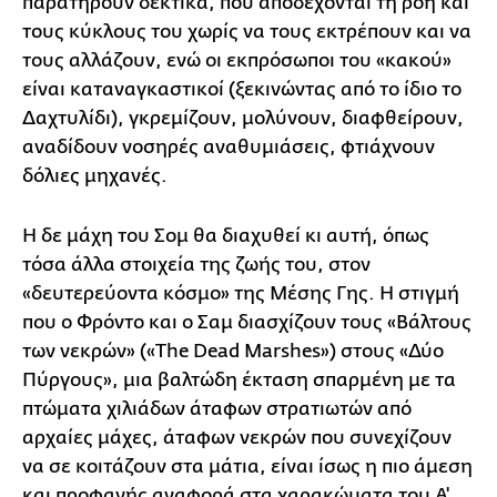
παρατηρούν δεκτικά, που αποδέχονται τη ροή και
τους κύκλους του χωρίς να τους εκτρέπουν και να
τους αλλάζουν, ενώ οι εκπρόσωποι του «κακού»
είναι καταναγκαστικοί (ξεκινώντας από το ίδιο το
Δαχτυλίδι), γκρεμίζουν, μολύνουν, διαφθείρουν,
αναδίδουν νοσηρές αναθυμιάσεις, φτιάχνουν
δόλιες μηχανές.
Η δε μάχη του Σομ θα διαχυθεί κι αυτή, όπως
τόσα άλλα στοιχεία της ζωής του, στον
«δευτερεύοντα κόσμο» της Μέσης Γης. Η στιγμή
που ο Φρόντο και ο Σαμ διασχίζουν τους «Βάλτους
των νεκρών» («The Dead Marshes») στους «Δύο
Πύργους», μια βαλτώδη έκταση σπαρμένη με τα
πτώματα χιλιάδων άταφων στρατιωτών από
αρχαίες μάχες, άταφων νεκρών που συνεχίζουν
να σε κοιτάζουν στα μάτια, είναι ίσως η πιο άμεση
και προφανής αναφορά στα χαρακώματα του Α'