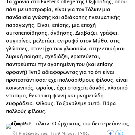
Τα χρόνια στο Exeter College της Οξφόρδης, όπου
πάει με υποτροφία, είναι για τον Τόλκιν μια
πανδαισία γνώσης και αδιάκοπης πνευματικής
παραγωγής. Είναι, επίσης, μια εποχή
αυτοπεποίθησης, άνθησης. Διαβάζει, γράφει,
συγκρίνει, μελετάει, εντρυφά στον Μύθο, στις
γλώσσες, στον ήχο των γλωσσών, στην επική και
λυρική ποίηση, σχεδιάζει, ερωτεύεται,
παντρεύεται την αγαπημένη του (και επίσης
ορφανή) Ίντιθ αδιαφορώντας για το ότι είναι
προτεστάντισσα· έχει πολυάριθμους φίλους, είναι
κοινωνικός, ωραίος, έχει στοιχεία δανδή, κλασικό
ντύσιμο, θεατρική φωνή και μνημειώδη
ευφράδεια. Φίλους. Το ξαναλέμε αυτό. Πάρα
πολλούς φίλους.
H σύζυγός του, Ίντιθ Μπρατ, 1906.