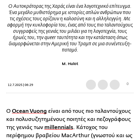
Ο Αυτοκράτορας της Χαράς είναι ένα λογοτεχνικό επίτευγμα.
Ένα μεγάλο μυθιστόρημα με ιστορίες απλών ανθρώπων που
τις σχέσεις τους ορίζουν η καλοσύνη και η αλληλεγγύη. Με
αφορμή την κυκλοφορία του, ένας από τους πιο ταλαντούχους
συγγραφείς της γενιάς του μιλάει για τη λογοτεχνία, τους
ήρωές του, την queer ταυτότητα και την κατάσταση όπως
διαμορφώνεται στην Αμερική του Τραμπ σε μια συνέντευξη-
ποταμό.
M. Hulot
0
12.7.2025 | 06:29
Ο
Ocean Vuong
είναι από τους πιο ταλαντούχους
και πολυσυζητημένους ποιητές και πεζογράφους
της γενιάς των
millennials
. Κάτοχος του
περίφημου βραβείου MacArthur (γνωστού και ως