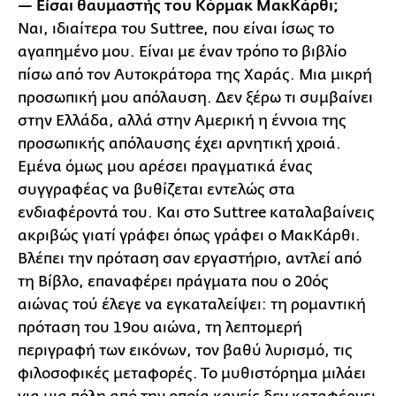
— Είσαι θαυμαστής του Κόρμακ ΜακΚάρθι;
Ναι, ιδιαίτερα του Suttree, που είναι ίσως το
αγαπημένο μου. Είναι με έναν τρόπο το βιβλίο
πίσω από τον Αυτοκράτορα της Χαράς. Μια μικρή
προσωπική μου απόλαυση. Δεν ξέρω τι συμβαίνει
στην Ελλάδα, αλλά στην Αμερική η έννοια της
προσωπικής απόλαυσης έχει αρνητική χροιά.
Εμένα όμως μου αρέσει πραγματικά ένας
συγγραφέας να βυθίζεται εντελώς στα
ενδιαφέροντά του. Και στο Suttree καταλαβαίνεις
ακριβώς γιατί γράφει όπως γράφει ο ΜακΚάρθι.
Βλέπει την πρόταση σαν εργαστήριο, αντλεί από
τη Βίβλο, επαναφέρει πράγματα που ο 20ός
αιώνας τού έλεγε να εγκαταλείψει: τη ρομαντική
πρόταση του 19ου αιώνα, τη λεπτομερή
περιγραφή των εικόνων, τον βαθύ λυρισμό, τις
φιλοσοφικές μεταφορές. Το μυθιστόρημα μιλάει