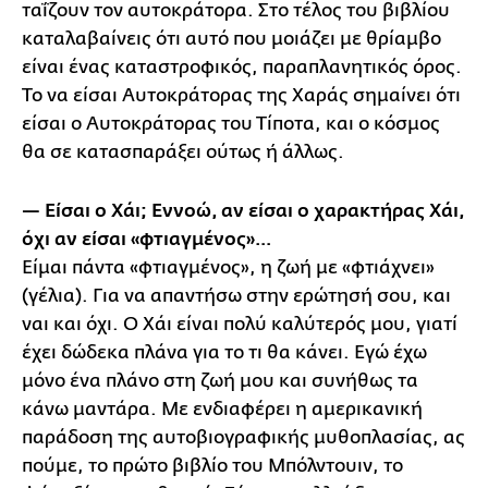
ταΐζουν τον αυτοκράτορα. Στο τέλος του βιβλίου
καταλαβαίνεις ότι αυτό που μοιάζει με θρίαμβο
είναι ένας καταστροφικός, παραπλανητικός όρος.
Το να είσαι Αυτοκράτορας της Χαράς σημαίνει ότι
είσαι ο Αυτοκράτορας του Τίποτα, και ο κόσμος
θα σε κατασπαράξει ούτως ή άλλως.
— Είσαι ο Χάι; Εννοώ, αν είσαι ο χαρακτήρας Χάι,
όχι αν είσαι «φτιαγμένος»…
Είμαι πάντα «φτιαγμένος», η ζωή με «φτιάχνει»
(γέλια). Για να απαντήσω στην ερώτησή σου, και
ναι και όχι. Ο Χάι είναι πολύ καλύτερός μου, γιατί
έχει δώδεκα πλάνα για το τι θα κάνει. Εγώ έχω
μόνο ένα πλάνο στη ζωή μου και συνήθως τα
κάνω μαντάρα. Με ενδιαφέρει η αμερικανική
παράδοση της αυτοβιογραφικής μυθοπλασίας, ας
πούμε, το πρώτο βιβλίο του Μπόλντουιν, το