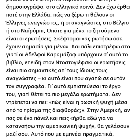
δημοσιογράφο, στο ελληνικό κοινό. Δεν έχω έρθει
ποτέ στην Ελλάδα, πώς να ξέρω τι θέλουν οι
Έλληνες αναγνώστες, ή οι αναγνώστες στο Βέλγιο
ή στο Ναϊρόμπι; Οπότε για μένα το ζητούμενο
είναι οι ερωτήσεις. Σκέφτομαι «ας ρωτήσω όσα
έχουν σημασία για μένα». Και πάλι επιστρέφω στο
γιατί οι Αδελφοί Καραμάζοφ υπάρχουν σ’ αυτό το
βιβλίο, επειδή στον Ντοστογιέφσκι οι ερωτήσεις
είναι πιο σημαντικές απ’ τους ίδιους τους
αναγνώστες – κι αυτό είναι που αγαπώ σε αυτόν
τον συγγραφέα. Γι’ αυτό εμπιστεύεσαι το έργο
του, γιατί θέτει τα πιο μεγάλα ερωτήματα. Δεν
ντρέπεται να πει: «πώς είναι η ρωσική ψυχή μέσα
από το πρίσμα της διαφθοράς;». Στην Αμερική, αν
πας σε ένα πάνελ και πεις «ήρθα εδώ για να
κατανοήσω την αμερικανική ψυχή», θα γελάσουν
μαζί σου. Αυτό που με εμπνέει πραγματικά,