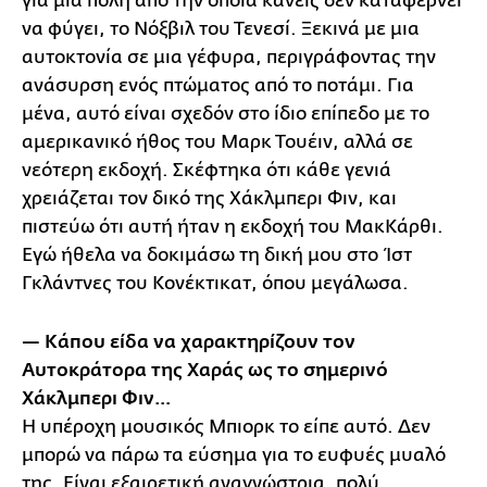
για μια πόλη από την οποία κανείς δεν καταφέρνει
να φύγει, το Νόξβιλ του Τενεσί. Ξεκινά με μια
αυτοκτονία σε μια γέφυρα, περιγράφοντας την
ανάσυρση ενός πτώματος από το ποτάμι. Για
μένα, αυτό είναι σχεδόν στο ίδιο επίπεδο με το
αμερικανικό ήθος του Μαρκ Τουέιν, αλλά σε
νεότερη εκδοχή. Σκέφτηκα ότι κάθε γενιά
χρειάζεται τον δικό της Χάκλμπερι Φιν, και
πιστεύω ότι αυτή ήταν η εκδοχή του ΜακΚάρθι.
Εγώ ήθελα να δοκιμάσω τη δική μου στο Ίστ
Γκλάντνες του Κονέκτικατ, όπου μεγάλωσα.
— Κάπου είδα να χαρακτηρίζουν τον
Αυτοκράτορα της Χαράς ως το σημερινό
Χάκλμπερι Φιν…
Η υπέροχη μουσικός Μπιορκ το είπε αυτό. Δεν
μπορώ να πάρω τα εύσημα για το ευφυές μυαλό
της. Είναι εξαιρετική αναγνώστρια, πολύ