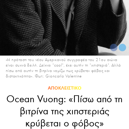
«H πρόταση του νέου Αμερικανού συγγραφέα του 21ου αιώνα
είναι συχνά δειλή. Δείχνει "cool", έχει αυτήν τη "χιπστεριά". Αλλά
πίσω από αυτήν τη βιτρίνα νομίζω πως κρύβεται φόβος και
διστακτικότητα». Φωτ.: Gioncarlo Valentine
ΑΠΟΚΛΕΙΣΤΙΚΟ
Ocean Vuong: «Πίσω από τη
βιτρίνα της χιπστεριάς
κρύβεται ο φόβος»