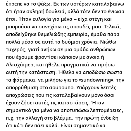
έπρεπε να το ψάξω. Εκ των υστέρων καταλαβαίνω
ότι ήταν σκληρή δουλειά, αλλά τότε δεν το ένιωσα
έτσι. Ήταν ευλογία για μένα – είχα στέγη και
μπορούσα να συνεχίσω τις σπουδές μου. Τελικά,
αποδείχθηκε θεμελιώδης εμπειρία, έμαθα πάρα
πολλά μέσα σε αυτά τα δυόμισι χρόνια. Νιώθω
τυχερός, γιατί ανήκω σε μια ομάδα ανθρώπων
που έχουμε φροντίσει κάποιον με άνοια ή
Αλτσχάιμερ, και ήθελα πραγματικά να τιμήσω
αυτή την κατάσταση. Ήθελα να αποδώσω σωστά
τα φάρμακα, να μιλήσω για το «sundowning», την
απορρύθμιση στο σούρουπο. Υπάρχουν λεπτές
αποχρώσεις που τις καταλαβαίνουν μόνο όσοι
έχουν ζήσει αυτές τις καταστάσεις. Ήταν
σημαντικό για μένα να αποτυπώσω λεπτομέρειες,
π.χ. την αλλαγή στο βλέμμα, την πρώτη ένδειξη
ότι κάτι δεν πάει καλά. Είναι σημαντικό να