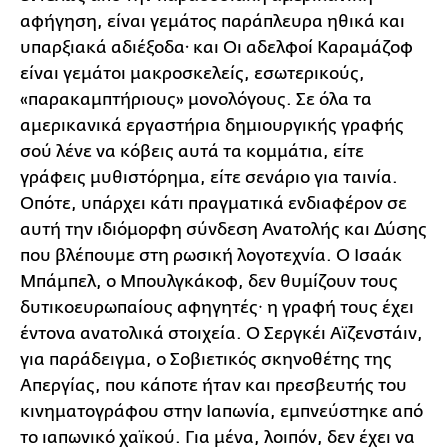
αφήγηση, είναι γεμάτος παράπλευρα ηθικά και
υπαρξιακά αδιέξοδα· και Οι αδελφοί Καραμάζοφ
είναι γεμάτοι μακροσκελείς, εσωτερικούς,
«παρακαμπτήριους» μονολόγους. Σε όλα τα
αμερικανικά εργαστήρια δημιουργικής γραφής
σού λένε να κόβεις αυτά τα κομμάτια, είτε
γράφεις μυθιστόρημα, είτε σενάριο για ταινία.
Οπότε, υπάρχει κάτι πραγματικά ενδιαφέρον σε
αυτή την ιδιόμορφη σύνδεση Ανατολής και Δύσης
που βλέπουμε στη ρωσική λογοτεχνία. Ο Ισαάκ
Μπάμπελ, ο Μπουλγκάκοφ, δεν θυμίζουν τους
δυτικοευρωπαίους αφηγητές· η γραφή τους έχει
έντονα ανατολικά στοιχεία. Ο Σεργκέι Αϊζενστάιν,
για παράδειγμα, ο Σοβιετικός σκηνοθέτης της
Απεργίας, που κάποτε ήταν και πρεσβευτής του
κινηματογράφου στην Ιαπωνία, εμπνεύστηκε από
το ιαπωνικό χαϊκού. Για μένα, λοιπόν, δεν έχει να