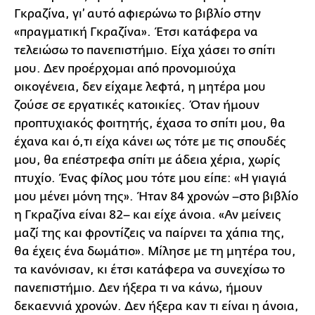
Γκραζίνα, γι’ αυτό αφιερώνω το βιβλίο στην
«πραγματική Γκραζίνα». Έτσι κατάφερα να
τελειώσω το πανεπιστήμιο. Είχα χάσει το σπίτι
μου. Δεν προέρχομαι από προνομιούχα
οικογένεια, δεν είχαμε λεφτά, η μητέρα μου
ζούσε σε εργατικές κατοικίες. Όταν ήμουν
προπτυχιακός φοιτητής, έχασα το σπίτι μου, θα
έχανα και ό,τι είχα κάνει ως τότε με τις σπουδές
μου, θα επέστρεφα σπίτι με άδεια χέρια, χωρίς
πτυχίο. Ένας φίλος μου τότε μου είπε: «Η γιαγιά
μου μένει μόνη της». Ήταν 84 χρονών –στο βιβλίο
η Γκραζίνα είναι 82– και είχε άνοια. «Αν μείνεις
μαζί της και φροντίζεις να παίρνει τα χάπια της,
θα έχεις ένα δωμάτιο». Μίλησε με τη μητέρα του,
τα κανόνισαν, κι έτσι κατάφερα να συνεχίσω το
πανεπιστήμιο. Δεν ήξερα τι να κάνω, ήμουν
δεκαεννιά χρονών. Δεν ήξερα καν τι είναι η άνοια,