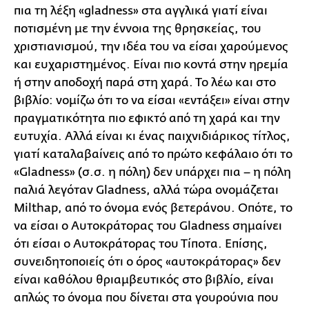
πια τη λέξη «gladness» στα αγγλικά γιατί είναι
ποτισμένη με την έννοια της θρησκείας, του
χριστιανισμού, την ιδέα του να είσαι χαρούμενος
και ευχαριστημένος. Είναι πιο κοντά στην ηρεμία
ή στην αποδοχή παρά στη χαρά. Το λέω και στο
βιβλίο: νομίζω ότι το να είσαι «εντάξει» είναι στην
πραγματικότητα πιο εφικτό από τη χαρά και την
ευτυχία. Αλλά είναι κι ένας παιχνιδιάρικος τίτλος,
γιατί καταλαβαίνεις από το πρώτο κεφάλαιο ότι το
«Gladness» (σ.σ. η πόλη) δεν υπάρχει πια – η πόλη
παλιά λεγόταν Gladness, αλλά τώρα ονομάζεται
Milthap, από το όνομα ενός βετεράνου. Οπότε, το
να είσαι ο Αυτοκράτορας του Gladness σημαίνει
ότι είσαι ο Αυτοκράτορας του Τίποτα. Επίσης,
συνειδητοποιείς ότι ο όρος «αυτοκράτορας» δεν
είναι καθόλου θριαμβευτικός στο βιβλίο, είναι
απλώς το όνομα που δίνεται στα γουρούνια που