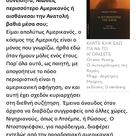
συνειδητά; Νιώθεις
περισσότερο Αμερικανός ή
αισθάνεσαι την Ανατολή
βαθιά μέσα σου;
Είμαι απολύτως Αμερικανός, ο
κόσμος της Αμερικής είναι ο
ΚΑΝΤΕ ΚΛΙΚ ΕΔΩ
μόνος που γνωρίζω, ήρθα εδώ
ΓΙΑ ΝΑ ΤΟ
ΑΓΟΡΑΣΕΤΕ:
όταν ήμουν μόλις ενός έτους.
Ocean Vuong,
Παρ’ όλα αυτά, ως ποιητή, με
Ο Αυτοκράτορας της
Χαράς,
απογοήτευε το πόσο
Μτφρ: Δημήτρης
περιοριστική είναι η
Μαύρος,
εκδόσεις Gutenberg
αμερικανική αφήγηση, αν και
αυτή έχει σχεδόν κυριαρχήσει
στη διεθνή συζήτηση. Έμεινα άναυδος όταν
άρχισα να διαβάζω συγγραφείς από άλλες χώρες,
Νιγηριανούς, όπως ο Ατσέμπε, ή Ρώσους. Ο
Ντοστογιέφσκι, για παράδειγμα, διαφέρει
εντελώς από την παραδοσιακή αμερικανική