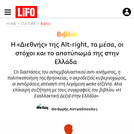
Παράκαμψη
προς
το
HOME
CULTURE
Βιβλίο
κυρίως
Βιβλίο
περιεχόμενο
H «Διεθνής» της Alt-right, τα μέσα, οι
στόχοι και το αποτύπωμά της στην
Ελλάδα
Οι διαστάσεις του αντιεμβολιαστικού αντι-κινήματος, η
πολιτικοποίηση της θρησκείας, ο ακροδεξιός κυβερνοχώρος,
οι αντιδράσεις απέναντι στη λεγόμενη woke ατζέντα: Μια
επίκαιρη συζήτηση με τους συγγραφείς του βιβλίου «Η
Εναλλακτική Δεξιά στην Ελλάδα».
Θοδωρής Αντωνόπουλος