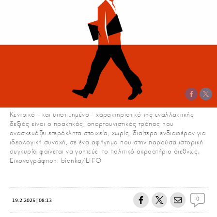
Κεντρικό –και υποτιμημένο– χαρακτηριστικό της εναλλακτικής
δεξιάς είναι ο πρακτικός, οπορτουνιστικός τρόπος που
ανασκευάζει ετερόκλητα στοιχεία, χωρίς ιδιαίτερο ενδιαφέρον για
ιδεολογική συνοχή, σε ένα αφήγημα που στην παρούσα ιστορική
συγκυρία φαίνεται να γοητεύει το πολιτικό ακροατήριο διεθνώς.
Εικονογράφηση: bianka/LIFO
0
19.2.2025 | 08:13