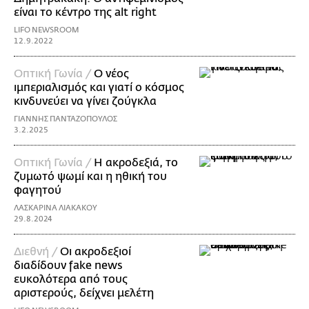
είναι το κέντρο της alt right
LIFO NEWSROOM
12.9.2022
Οπτική Γωνία /
O νέος
ιμπεριαλισμός και γιατί ο κόσμος
κινδυνεύει να γίνει ζούγκλα
ΓΙΑΝΝΗΣ ΠΑΝΤΑΖΟΠΟΥΛΟΣ
3.2.2025
Οπτική Γωνία /
Η ακροδεξιά, το
ζυμωτό ψωμί και η ηθική του
φαγητού
ΛΑΣΚΑΡΙΝΑ ΛΙΑΚΑΚΟΥ
29.8.2024
Διεθνή /
Οι ακροδεξιοί
διαδίδουν fake news
ευκολότερα από τους
αριστερούς, δείχνει μελέτη