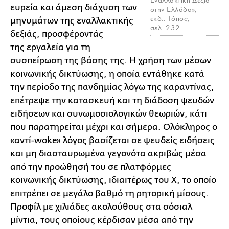
Εναλλακτική Δεξιά
ευρεία και άμεση διάχυση των
στην Ελλάδα»,
εκδ.: Τόπος,
μηνυμάτων της εναλλακτικής
σελ. 232
δεξιάς, προσφέροντάς
της εργαλεία για τη
συσπείρωση της βάσης της. Η χρήση των μέσων
κοινωνικής δικτύωσης, η οποία εντάθηκε κατά
την περίοδο της πανδημίας λόγω της καραντίνας,
επέτρεψε την κατασκευή και τη διάδοση ψευδών
ειδήσεων και συνωμοσιολογικών θεωριών, κάτι
που παρατηρείται μέχρι και σήμερα. Ολόκληρος ο
«αντί-woke» λόγος βασίζεται σε ψευδείς ειδήσεις
και μη διασταυρωμένα γεγονότα ακριβώς μέσα
από την προώθησή του σε πλατφόρμες
κοινωνικής δικτύωσης, ιδιαιτέρως του X, το οποίο
επιτρέπει σε μεγάλο βαθμό τη ρητορική μίσους.
Προφίλ με χιλιάδες ακολούθους στα σόσιαλ
μίντια, τους οποίους κέρδισαν μέσα από την