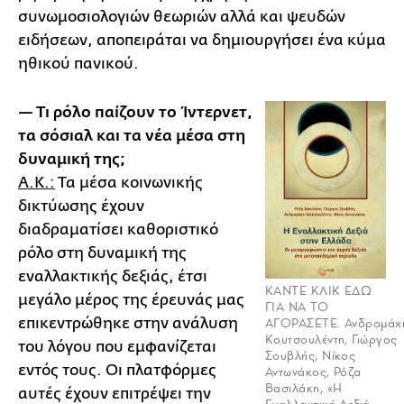
συνωμοσιολογιών θεωριών αλλά και ψευδών
ειδήσεων, αποπειράται να δημιουργήσει ένα κύμα
ηθικού πανικού.
— Τι ρόλο παίζουν το Ίντερνετ,
τα σόσιαλ και τα νέα μέσα στη
δυναμική της;
Α.Κ.:
Τα μέσα κοινωνικής
δικτύωσης έχουν
διαδραματίσει καθοριστικό
ρόλο στη δυναμική της
εναλλακτικής δεξιάς, έτσι
ΚΑΝΤΕ ΚΛΙΚ ΕΔΩ
μεγάλο μέρος της έρευνάς μας
ΓΙΑ ΝΑ ΤΟ
επικεντρώθηκε στην ανάλυση
ΑΓΟΡΑΣΕΤΕ. Ανδρομάχ
Κουτσουλέντη, Γιώργος
του λόγου που εμφανίζεται
Σουβλής, Νίκος
εντός τους. Οι πλατφόρμες
Αντωνάκος, Ρόζα
Βασιλάκη, «Η
αυτές έχουν επιτρέψει την