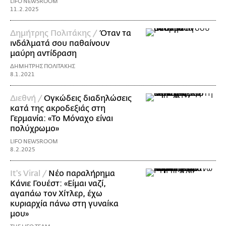
LIFO NEWSROOM
11.2.2025
Δημήτρης Πολιτάκης /
Όταν τα
ινδάλματά σου παθαίνουν
μαύρη αντίδραση
ΔΗΜΗΤΡΗΣ ΠΟΛΙΤΑΚΗΣ
8.1.2021
Διεθνή /
Ογκώδεις διαδηλώσεις
κατά της ακροδεξιάς στη
Γερμανία: «Το Μόναχο είναι
πολύχρωμο»
LIFO NEWSROOM
8.2.2025
It's Viral /
Νέο παραλήρημα
Κάνιε Γουέστ: «Είμαι ναζί,
αγαπάω τον Χίτλερ, έχω
κυριαρχία πάνω στη γυναίκα
μου»