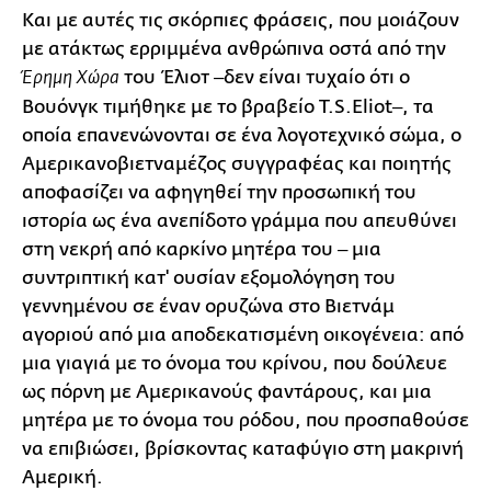
Και με αυτές τις σκόρπιες φράσεις, που μοιάζουν
με ατάκτως ερριμμένα ανθρώπινα οστά από την
του Έλιοτ ‒δεν είναι τυχαίο ότι ο
Έρημη Χώρα
Βουόνγκ τιμήθηκε με το βραβείο T.S.Eliot‒, τα
οποία επανενώνονται σε ένα λογοτεχνικό σώμα, ο
Αμερικανοβιετναμέζος συγγραφέας και ποιητής
αποφασίζει να αφηγηθεί την προσωπική του
ιστορία ως ένα ανεπίδοτο γράμμα που απευθύνει
στη νεκρή από καρκίνο μητέρα του ‒ μια
συντριπτική κατ' ουσίαν εξομολόγηση του
γεννημένου σε έναν ορυζώνα στο Βιετνάμ
αγοριού από μια αποδεκατισμένη οικογένεια: από
μια γιαγιά με το όνομα του κρίνου, που δούλευε
ως πόρνη με Αμερικανούς φαντάρους, και μια
μητέρα με το όνομα του ρόδου, που προσπαθούσε
να επιβιώσει, βρίσκοντας καταφύγιο στη μακρινή
Αμερική.