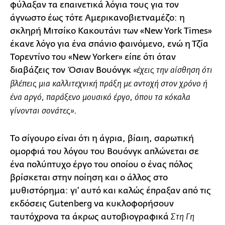
φύλαξαν τα επαινετικά λόγια τους για τον
άγνωστο έως τότε Αμερικανοβιετναμέζο: η
σκληρή Μιτσίκο Κακουτάνι των «New York Times»
έκανε λόγο για ένα σπάνιο φαινόμενο, ενώ η Τζία
Τορεντίνο του «New Yorker» είπε ότι όταν
διαβάζεις τον Όσιαν Βουόνγκ
«έχεις την αίσθηση ότι
βλέπεις μια καλλιτεχνική πράξη με αντοχή στον χρόνο ή
ένα αργό, παράξενο μουσικό έργο, όπου τα κόκαλα
.
γίνονται σονάτες»
Το σίγουρο είναι ότι η άγρια, βίαιη, σαρωτική
ομορφιά του λόγου του Βουόνγκ απλώνεται σε
ένα πολύπτυχο έργο του οποίου ο ένας πόλος
βρίσκεται στην ποίηση και ο άλλος στο
μυθιστόρημα: γι' αυτό και καλώς έπραξαν από τις
εκδόσεις Gutenberg να κυκλοφορήσουν
ταυτόχρονα τα άκρως αυτοβιογραφικά
Στη Γη