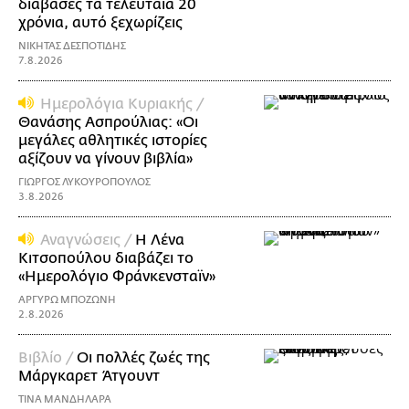
διάβασες τα τελευταία 20
χρόνια, αυτό ξεχωρίζεις
ΝΙΚΗΤΑΣ ΔΕΣΠΟΤΙΔΗΣ
7.8.2026
Ημερολόγια Κυριακής /
Θανάσης Ασπρούλιας: «Οι
μεγάλες αθλητικές ιστορίες
αξίζουν να γίνουν βιβλία»
ΓΙΩΡΓΟΣ ΛΥΚΟΥΡΟΠΟΥΛΟΣ
3.8.2026
Αναγνώσεις /
Η Λένα
Κιτσοπούλου διαβάζει το
«Ημερολόγιο Φράνκενσταϊν»
ΑΡΓΥΡΩ ΜΠΟΖΩΝΗ
2.8.2026
Βιβλίο /
Οι πολλές ζωές της
Μάργκαρετ Άτγουντ
ΤΙΝΑ ΜΑΝΔΗΛΑΡΑ