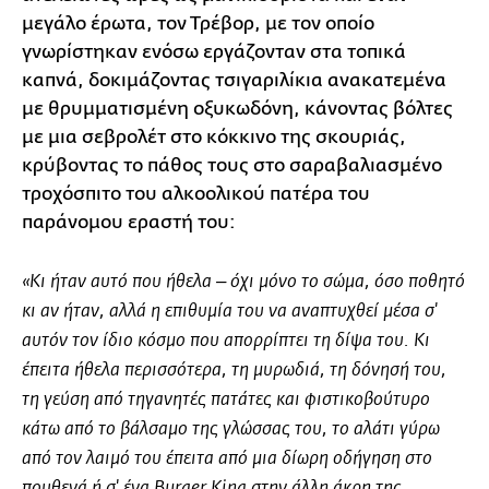
μεγάλο έρωτα, τον Τρέβορ, με τον οποίο
γνωρίστηκαν ενόσω εργάζονταν στα τοπικά
καπνά, δοκιμάζοντας τσιγαριλίκια ανακατεμένα
με θρυμματισμένη οξυκωδόνη, κάνοντας βόλτες
με μια σεβρολέτ στο κόκκινο της σκουριάς,
κρύβοντας το πάθος τους στο σαραβαλιασμένο
τροχόσπιτο του αλκοολικού πατέρα του
παράνομου εραστή του:
«Κι ήταν αυτό που ήθελα ‒ όχι μόνο το σώμα, όσο ποθητό
κι αν ήταν, αλλά η επιθυμία του να αναπτυχθεί μέσα σ'
αυτόν τον ίδιο κόσμο που απορρίπτει τη δίψα του. Κι
έπειτα ήθελα περισσότερα, τη μυρωδιά, τη δόνησή του,
τη γεύση από τηγανητές πατάτες και φιστικοβούτυρο
κάτω από το βάλσαμο της γλώσσας του, το αλάτι γύρω
από τον λαιμό του έπειτα από μια δίωρη οδήγηση στο
πουθενά ή σ' ένα Burger King στην άλλη άκρη της