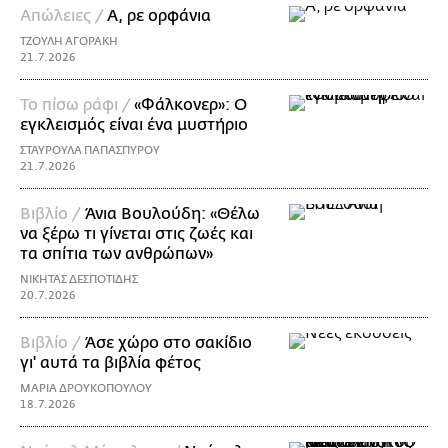
Απώλειες /
Α, ρε ορφάνια
ΤΖΟΥΛΗ ΑΓΟΡΑΚΗ
21.7.2026
Το πίσω ράφι /
«Φάλκονερ»: Ο
εγκλεισμός είναι ένα μυστήριο
ΣΤΑΥΡΟΥΛΑ ΠΑΠΑΣΠΥΡΟΥ
21.7.2026
Βιβλίο /
Άνια Βουλούδη: «Θέλω
να ξέρω τι γίνεται στις ζωές και
τα σπίτια των ανθρώπων»
ΝΙΚΗΤΑΣ ΔΕΣΠΟΤΙΔΗΣ
20.7.2026
Βιβλίο /
Άσε χώρο στο σακίδιο
γι' αυτά τα βιβλία φέτος
ΜΑΡΙΑ ΔΡΟΥΚΟΠΟΥΛΟΥ
18.7.2026