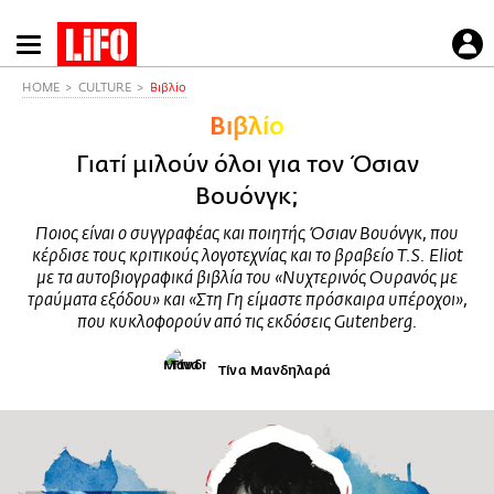
Παράκαμψη
προς
το
HOME
CULTURE
Βιβλίο
κυρίως
Βιβλίο
περιεχόμενο
Γιατί μιλούν όλοι για τον Όσιαν
Βουόνγκ;
Ποιος είναι ο συγγραφέας και ποιητής Όσιαν Βουόνγκ, που
κέρδισε τους κριτικούς λογοτεχνίας και το βραβείο T.S. Eliot
με τα αυτοβιογραφικά βιβλία του «Νυχτερινός Ουρανός με
τραύματα εξόδου» και «Στη Γη είμαστε πρόσκαιρα υπέροχοι»,
που κυκλοφορούν από τις εκδόσεις Gutenberg.
Τίνα Μανδηλαρά