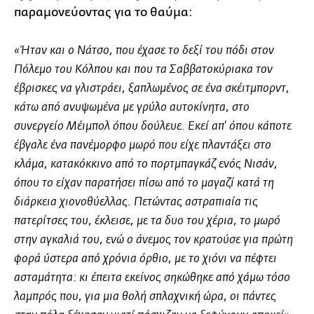
παραμονεύοντας για το θαύμα:
«Ήταν και ο Νάτσο, που έχασε το δεξί του πόδι στον
Πόλεμο του Κόλπου και που τα Σαββατοκύριακα τον
έβρισκες να γλιστράει, ξαπλωμένος σε ένα σκέιτμπορντ,
κάτω από ανυψωμένα με γρύλο αυτοκίνητα, στο
συνεργείο Μέιμπολ όπου δούλευε. Εκεί απ' όπου κάποτε
έβγαλε ένα πανέμορφο μωρό που είχε πλαντάξει στο
κλάμα, κατακόκκινο από το πορτμπαγκάζ ενός Νισάν,
όπου το είχαν παρατήσει πίσω από το μαγαζί κατά τη
διάρκεια χιονοθύελλας. Πετώντας αστραπιαία τις
πατερίτσες του, έκλεισε, με τα δυο του χέρια, το μωρό
στην αγκαλιά του, ενώ ο άνεμος τον κρατούσε για πρώτη
φορά ύστερα από χρόνια όρθιο, με το χιόνι να πέφτει
ασταμάτητα: κι έπειτα εκείνος σηκώθηκε από χάμω τόσο
λαμπρός που, για μια θολή σπλαχνική ώρα, οι πάντες