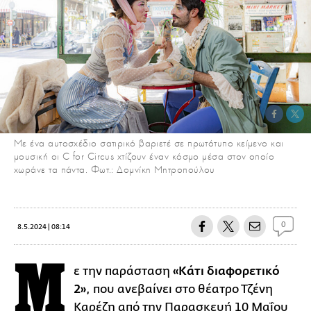
Με ένα αυτοσχέδιο σατιρικό βαριετέ σε πρωτότυπο κείμενο και
μουσική οι C for Circus χτίζουν έναν κόσμο μέσα στον οποίο
χωράνε τα πάντα. Φωτ.: Δομνίκη Μητροπούλου
0
8.5.2024 | 08:14
Μ
ε την παράσταση
«Κάτι διαφορετικό
2»
, που ανεβαίνει στο θέατρο Τζένη
Καρέζη από την Παρασκευή 10 Μαΐου