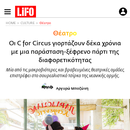
Παράκαμψη
προς
το
HOME
CULTURE
Θέατρο
κυρίως
Θέατρο
περιεχόμενο
Οι C for Circus γιορτάζουν δέκα χρόνια
με μια παράσταση-ξέφρενο πάρτι της
διαφορετικότητας
Μία από τις μακροβιότερες και βραβευμένες θεατρικές ομάδες
επιστρέφει στο σουρεαλιστικό τσίρκο της νεανικής ορμής.
Αργυρώ Μποζώνη