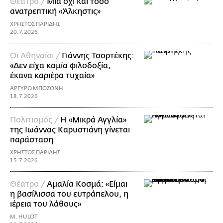
Θέατρο /
Μια όχι και τόσο
ανατρεπτική «Άλκηστις»
ΧΡΗΣΤΟΣ ΠΑΡΙΔΗΣ
20.7.2026
Οι Αθηναίοι /
Γιάννης Τσορτέκης:
«Δεν είχα καμία φιλοδοξία,
έκανα καριέρα τυχαία»
ΑΡΓΥΡΩ ΜΠΟΖΩΝΗ
18.7.2026
Πολιτισμός /
Η «Μικρά Αγγλία»
της Ιωάννας Καρυστιάνη γίνεται
παράσταση
ΧΡΗΣΤΟΣ ΠΑΡΙΔΗΣ
15.7.2026
Θέατρο /
Αμαλία Κοσμά: «Είμαι
η βασίλισσα του ευτράπελου, η
ιέρεια του λάθους»
M. HULOT