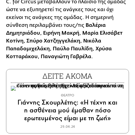
C. for Circus μεταβάλλουν το πλαίσιο της ομάδας
ώστε να εξυπηρετεί τις ανάγκες τους και όχι
εκείνοι τις ανάγκες της ομάδας. Η σημερινή
σύνθεση περιλαμβάνει τους/τις
Βαλέρια
Δημητριάδου
,
Ειρήνη Μακρή
,
Μαρία Ελισάβετ
Κοτίνη
,
Σπύρο Χατζηγγελάκη
,
Νικόλα
Παπαδομιχελάκη
,
Παύλο Παυλίδη
,
Χρύσα
Κοτταράκου
,
Παναγιώτη Γαβρέλα
.
ΔΕΙΤΕ ΑΚΟΜΑ
ΘΕΑΤΡΟ
Γιάννης Σκουρλέτης: «Η τέχνη και
η ασθένεια μού έμαθαν πόσο
ερωτευμένος είμαι με τη ζωή»
29.04.24