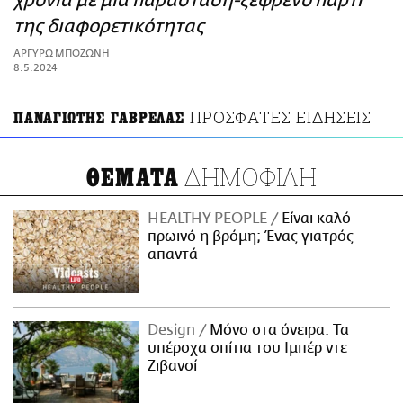
χρόνια με μια παράσταση-ξέφρενο πάρτι
ΑΜΠΑ
της διαφορετικότητας
PRINT
ΑΡΓΥΡΩ ΜΠΟΖΩΝΗ
8.5.2024
ΠΡΟΣΦΑΤΕΣ ΕΙΔΗΣΕΙΣ
ΠΑΝΑΓΙΩΤΗΣ ΓΑΒΡΕΛΑΣ
ΔΗΜΟΦΙΛΗ
ΘΕΜΑΤΑ
HEALTHY PEOPLE
Είναι καλό
πρωινό η βρόμη; Ένας γιατρός
απαντά
Design
Μόνο στα όνειρα: Τα
υπέροχα σπίτια του Ιμπέρ ντε
Ζιβανσί