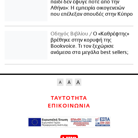
παιδί δεν έφυγε ποτέ από την
Αθήνα»: Η εμπειρία οικογενειών
που επέλεξαν σπουδές στην Κύπρο
Οδηγός Βιβλίου
Ο «Καθρέφτης»
βρέθηκε στην κορυφή της
Bookvoice. Τι τον ξεχώρισε
ανάμεσα στα μεγάλα best sellers;
ΤΑΥΤΟΤΗΤΑ
ΕΠΙΚΟΙΝΩΝΙΑ