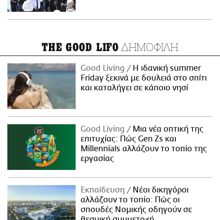
ΔΗΜΟΦΙΛΗ
THE GOOD LIFO
Good Living
Η ιδανική summer
Friday ξεκινά με δουλειά στο σπίτι
και καταλήγει σε κάποιο νησί
Good Living
Μια νέα οπτική της
επιτυχίας: Πώς Gen Zs και
Millennials αλλάζουν το τοπίο της
εργασίας
Εκπαίδευση
Νέοι δικηγόροι
αλλάζουν το τοπίο: Πώς οι
σπουδές Νομικής οδηγούν σε
θεσμική συμμετοχή