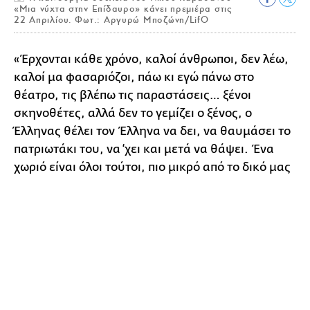
«Μια νύχτα στην Επίδαυρο» κάνει πρεμιέρα στις
22 Απριλίου. Φωτ.: Αργυρώ Μποζώνη/LifO
«Έρχονται κάθε χρόνο, καλοί άνθρωποι, δεν λέω,
καλοί μα φασαριόζοι, πάω κι εγώ πάνω στο
θέατρο, τις βλέπω τις παραστάσεις… ξένοι
σκηνοθέτες, αλλά δεν το γεμίζει ο ξένος, ο
Έλληνας θέλει τον Έλληνα να δει, να θαυμάσει το
πατριωτάκι του, να ‘χει και μετά να θάψει. Ένα
χωριό είναι όλοι τούτοι, πιο μικρό από το δικό μας
το χωριό είναι όλοι τούτοι μαζί. Άμα τους βάλεις
0
ενωμένους, τους παστώσεις, τι είναι; Ένα χωριό,
ούτε μια πλατεία δεν είναι όλοι μαζεμένοι και
νομίζουνε αυτοί ότι πάνε ταξίδια μέσα από τις
λέξεις και τα αυτά. Τι ταξίδια πάνε;» λέει ο
άνθρωπος του χωριού χαζεύοντας τις ορδές που
ψάχνουν πάρκινγκ.