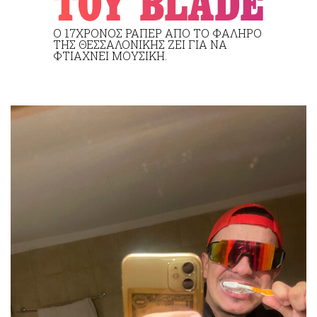
ΤΟΥ BLADE
CITY GUIDE
ΑΜΠΑ
O 17ΧΡΟΝΟΣ ΡΆΠΕΡ ΑΠΌ ΤΟ ΦΆΛΗΡΟ
ΤΗΣ ΘΕΣΣΑΛΟΝΊΚΗΣ ΖΕΙ ΓΙΑ ΝΑ
PRINT
ΦΤΙΆΧΝΕΙ ΜΟΥΣΙΚΉ.