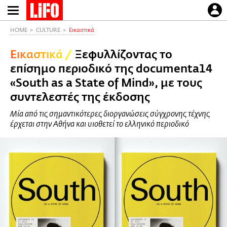
Παράκαμψη
προς
το
HOME
CULTURE
Εικαστικά
κυρίως
Εικαστικά
/
Ξεφυλλίζοντας το
περιεχόμενο
επίσημο περιοδικό της documenta14
«South as a State of Mind», με τους
συντελεστές της έκδοσης
Μία από τις σημαντικότερες διοργανώσεις σύγχρονης τέχνης
έρχεται στην Αθήνα και υιοθετεί το ελληνικό περιοδικό