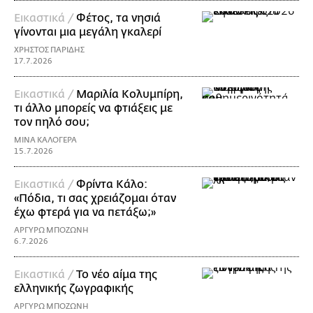
Εικαστικά /
Φέτος, τα νησιά
γίνονται μια μεγάλη γκαλερί
ΧΡΗΣΤΟΣ ΠΑΡΙΔΗΣ
17.7.2026
Εικαστικά /
Μαριλία Κολυμπίρη,
τι άλλο μπορείς να φτιάξεις με
τον πηλό σου;
ΜΙΝΑ ΚΑΛΟΓΕΡΑ
15.7.2026
Εικαστικά /
Φρίντα Κάλο:
«Πόδια, τι σας χρειάζομαι όταν
έχω φτερά για να πετάξω;»
ΑΡΓΥΡΩ ΜΠΟΖΩΝΗ
6.7.2026
Εικαστικά /
Το νέο αίμα της
ελληνικής ζωγραφικής
ΑΡΓΥΡΩ ΜΠΟΖΩΝΗ