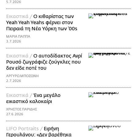
5.7.2026
Εικαστικά /
Ο κιθαρίστας των
Yeah Yeah Yeahs φέρνει στον
Πειραιά τη Νέα Υόρκη των ’00s
ΜΑΡΙΑ ΠΑΠΠΑ
3.7.2026
Εικαστικά /
Ο αυτοδίδακτος Ανρί
Ρουσό ζωγράφιζε ζούγκλες που
δεν είδε ποτέ του
ΑΡΓΥΡΩ ΜΠΟΖΩΝΗ
2.7.2026
Εικαστικά /
Ένα μεγάλο
εικαστικό καλοκαίρι
ΧΡΗΣΤΟΣ ΠΑΡΙΔΗΣ
27.6.2026
LIFO Portraits /
Ειρήνη
Γερουλάνου: «Δεν βαρέθηκα