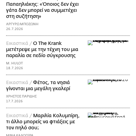
Παπαηλιάκης: «Όποιος δεν έχει
γάτα δεν μπορεί να συμμετέχει
στη συζήτηση»
ΑΡΓΥΡΩ ΜΠΟΖΩΝΗ
26.7.2026
Εικαστικά /
Ο The Krank
μετέτρεψε με την τέχνη του μια
παραλία σε πεδίο σύγκρουσης
M. HULOT
18.7.2026
Εικαστικά /
Φέτος, τα νησιά
γίνονται μια μεγάλη γκαλερί
ΧΡΗΣΤΟΣ ΠΑΡΙΔΗΣ
17.7.2026
Εικαστικά /
Μαριλία Κολυμπίρη,
τι άλλο μπορείς να φτιάξεις με
τον πηλό σου;
ΜΙΝΑ ΚΑΛΟΓΕΡΑ