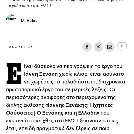
Η μεγαλύτερη έκθεση για τον Ξενάκη διεθνώς ξεκίνησε με ένα
μεγάλο πάρτι στο ΕΜΣΤ.
M. Hulot
0
30.6.2023 | 15:07
Ε
ίναι δύσκολο να περιγράψεις το έργο του
Ιάννη Ξενάκη
χωρίς κλισέ, είναι αδύνατο
να χωρέσεις το πολυδιάστατο, διαχρονικά
πρωτοποριακό έργο του σε μερικές λέξεις. Οι
περισσότερες αναφορές στο περιεχόμενο της
διπλής έκθεσης
«Ιάννης Ξενάκης: Ηχητικές
Οδύσσειες | Ο Ξενάκης και η Ελλάδα»
που
εγκαινιάστηκε χθες στο ΕΜΣΤ ξεκινούν κάπως
έτσι, επειδή πραγματικά δεν ξέρεις σε ποια