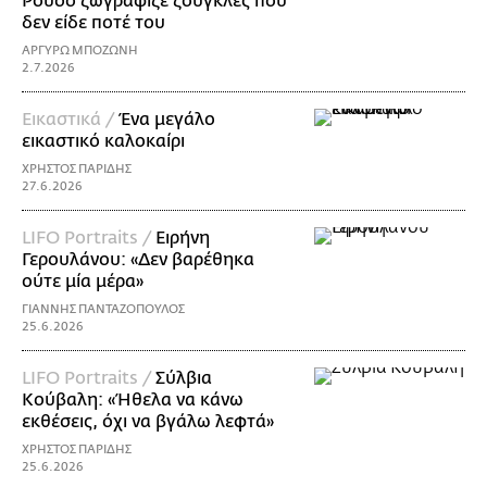
Ρουσό ζωγράφιζε ζούγκλες που
δεν είδε ποτέ του
ΑΡΓΥΡΩ ΜΠΟΖΩΝΗ
2.7.2026
Εικαστικά /
Ένα μεγάλο
εικαστικό καλοκαίρι
ΧΡΗΣΤΟΣ ΠΑΡΙΔΗΣ
27.6.2026
LIFO Portraits /
Ειρήνη
Γερουλάνου: «Δεν βαρέθηκα
ούτε μία μέρα»
ΓΙΑΝΝΗΣ ΠΑΝΤΑΖΟΠΟΥΛΟΣ
25.6.2026
LIFO Portraits /
Σύλβια
Κούβαλη: «Ήθελα να κάνω
εκθέσεις, όχι να βγάλω λεφτά»
ΧΡΗΣΤΟΣ ΠΑΡΙΔΗΣ
25.6.2026