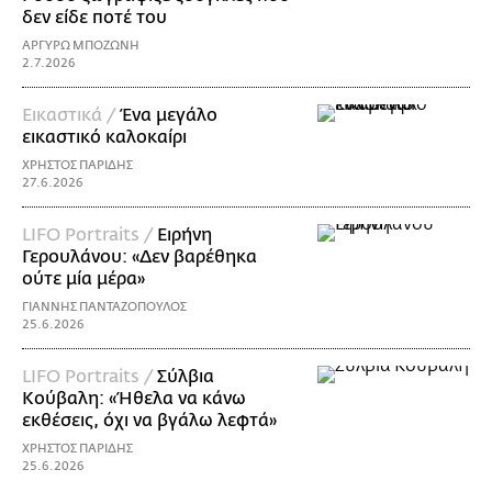
δεν είδε ποτέ του
ΑΡΓΥΡΩ ΜΠΟΖΩΝΗ
2.7.2026
Εικαστικά /
Ένα μεγάλο
εικαστικό καλοκαίρι
ΧΡΗΣΤΟΣ ΠΑΡΙΔΗΣ
27.6.2026
LIFO Portraits /
Ειρήνη
Γερουλάνου: «Δεν βαρέθηκα
ούτε μία μέρα»
ΓΙΑΝΝΗΣ ΠΑΝΤΑΖΟΠΟΥΛΟΣ
25.6.2026
LIFO Portraits /
Σύλβια
Κούβαλη: «Ήθελα να κάνω
εκθέσεις, όχι να βγάλω λεφτά»
ΧΡΗΣΤΟΣ ΠΑΡΙΔΗΣ
25.6.2026