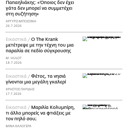
Παπαηλιάκης: «Όποιος δεν έχει
γάτα δεν μπορεί να συμμετέχει
στη συζήτηση»
ΑΡΓΥΡΩ ΜΠΟΖΩΝΗ
26.7.2026
Εικαστικά /
Ο The Krank
μετέτρεψε με την τέχνη του μια
παραλία σε πεδίο σύγκρουσης
M. HULOT
18.7.2026
Εικαστικά /
Φέτος, τα νησιά
γίνονται μια μεγάλη γκαλερί
ΧΡΗΣΤΟΣ ΠΑΡΙΔΗΣ
17.7.2026
Εικαστικά /
Μαριλία Κολυμπίρη,
τι άλλο μπορείς να φτιάξεις με
τον πηλό σου;
ΜΙΝΑ ΚΑΛΟΓΕΡΑ