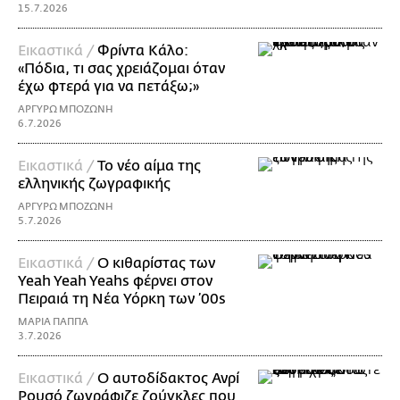
15.7.2026
Εικαστικά /
Φρίντα Κάλο:
«Πόδια, τι σας χρειάζομαι όταν
έχω φτερά για να πετάξω;»
ΑΡΓΥΡΩ ΜΠΟΖΩΝΗ
6.7.2026
Εικαστικά /
Το νέο αίμα της
ελληνικής ζωγραφικής
ΑΡΓΥΡΩ ΜΠΟΖΩΝΗ
5.7.2026
Εικαστικά /
Ο κιθαρίστας των
Yeah Yeah Yeahs φέρνει στον
Πειραιά τη Νέα Υόρκη των ’00s
ΜΑΡΙΑ ΠΑΠΠΑ
3.7.2026
Εικαστικά /
Ο αυτοδίδακτος Ανρί
Ρουσό ζωγράφιζε ζούγκλες που