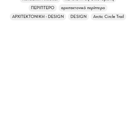
ΠΕΡΙΠΤΕΡΟ
αρχιτεκτονικό περίπτερο
ΑΡΧΙΤΕΚΤΟΝΙΚΗ - DESIGN
DESIGN
Arctic Circle Trail
0
ΕΓΓΡΑΦΕΙΤΕ ΣΤΟ NEWSLETTER ΜΑΣ
Για να λαμβάνετε κάθε εβδομάδα στο email σας μια επιλογή από τα
καλύτερα άρθρα του lifo.gr
ΕΓΓΡΑΦΗ
ΟΡΟΙ ΧΡΗΣΗΣ
ΚΑΙ
ΠΟΛΙΤΙΚΗ ΠΡΟΣΤΑΣΙΑΣ ΑΠΟΡΡΗΤΟΥ