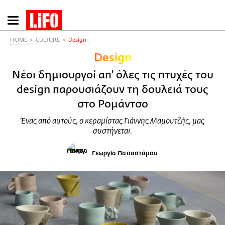
Παράκαμψη
προς
το
HOME
CULTURE
Design
κυρίως
Design
περιεχόμενο
Νέοι δημιουργοί απ’ όλες τις πτυχές του
design παρουσιάζουν τη δουλειά τους
στο Ρομάντσο
Ένας από αυτούς, ο κεραμίστας Γιάννης Μαμουτζής, μας
συστήνεται.
Γεωργία Παπαστάμου