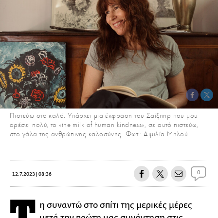
Πιστεύω στο καλό. Υπάρχει μια έκφραση του Σαίξπηρ που μου
αρέσει πολύ, το «the milk of human kindness», σε αυτό πιστεύω,
στο γάλα της ανθρώπινης καλοσύνης. Φωτ.: Αιμιλία Μηλού
0
12.7.2023 | 08:36
η συναντώ στο σπίτι της μερικές μέρες
μετά την πρώτη μας συνάντηση στις