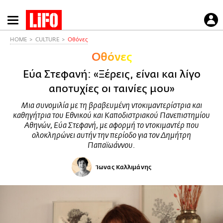
Παράκαμψη
προς
το
HOME
CULTURE
Οθόνες
κυρίως
Οθόνες
περιεχόμενο
Εύα Στεφανή: «Ξέρεις, είναι και λίγο
αποτυχίες οι ταινίες μου»
Μια συνομιλία με τη βραβευμένη ντοκιμαντερίστρια και
καθηγήτρια του Εθνικού και Καποδιστριακού Πανεπιστημίου
Αθηνών, Εύα Στεφανή, με αφορμή το ντοκιμαντέρ που
ολοκληρώνει αυτήν την περίοδο για τον Δημήτρη
Παπαϊωάννου.
Ίωνας Καλλιμάνης