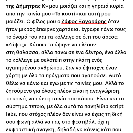
της Δήμητρας Κ»
μου μοιάζει και η γηραιά κυρία
από την ταινία μου
«Το κουτί»
και αυτή μου
μοιάζει. Ο φίλος μου ο
Ζάφος Ξαγοράρης
όταν
ήταν μικρός έπαιρνε χαρτάκια, έγραφε πάνω τους
το όνομά του και τα κόλλαγε σε ό,τι του άρεσε:
«Ζάφος». Κάποια τα άφηνε να πλέουν
στη θάλασσα, άλλα πάνω σε ένα δέντρο, ένα άλλο
το κόλλαγε με σελοτέιπ στην πλάτη ενός
αγαπημένου ανθρώπου. Σαν να έφτιαχνε έναν
χάρτη με όλα τα πράγματα που αγαπούσε. Αυτό
θέλω να κάνω και εγώ με τις ταινίες μου. Αλλά το
ζητούμενο για όλους πλέον είναι η αναγνώριση,
το κοινό, να πάει η ταινία σου κάπου. Είναι και το
σύστημα τέτοιο, με όλα αυτά τα πανηλίθια script
labs, που στόχος πλέον δεν είναι να έχεις τη δική
σου φωνή αλλά να πας στο φεστιβάλ, όχι η
εκφραστική ανάγκη, δηλαδή να κάνεις κάτι που