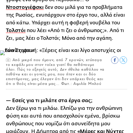
Ντοστογιέφσκι
δεν σου μιλά για τα προβλήματα
της Ρωσίας, ενυπάρχουν στο έργο του, αλλά είναι
από κάτω. Υπάρχει αυτή η φοβερή νουβέλα του
Τολστόι
που λέει «Από τι ζει ο άνθρωπος;». Από τι
ζει, μας λέει ο Τολστόι; Μόνο από την αγάπη.
Από μικρή που ήμουν, από 7 χρονών, χτύπαγα
το κεφάλι μου στον τοίχο γιατί θα πεθάνουμε
όλοι. Πώς το εξηγείς αυτό; Δεν ήθελα καθόλου να
πεθάνω και οι γονείς μου, που ήταν και οι δύο
επιστήμονες, μας έλεγαν ότι δεν υπάρχει θεός και
ότι ο θεός είναι μέσα μας… Φωτ.: Αιμιλία Μηλού
— Εσείς για τι μιλάτε στα έργα σας;
Δεν ξέρω για τι μιλάω. Ελπίζω για την ανθρώπινη
φύση και αυτά που απασχολούν εμένα, βρίσκω
ανθρώπους που νομίζω ότι ασυνείδητα μου
μοιάζουν. Η Δήμητρα από τις
«Μέρες και Νύχτες