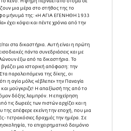
το κενό. Η φήμη περνάει από στόμα σε
άζουν μια μέρα στο στήθος της το
φο μήνυμά της: «Η ΑΓΙΑ ΕΓΕΝΗΘΗ 1933
α» έχει κόψει και πέντε χρόνια από την
ίται στα δικαστήρια. Αυτή είναι η πρώτη
πεισοδιακές πάντα συνεδριάσεις και με
λώνουν έξω από τα δικαστήρια. Το
 βγάζει μια ιστορική απόφαση: την
Στα παραλειπόμενα της δίκης, οι
τι η αγία μόλις «έβλεπε» την Παναγία
 και μούγκριζε! Η απαξίωσή της από το
ρόμον δόξης λαμπρόν. Η επιχείρηση
πό τις δωρεές των πιστών αρχίζει και η
ου της απέφερε εκείνη την εποχή, που μια
ές- τετρακόσιες δραχμές την ημέρα. Σε
ρησκοληψία, το επιχειρηματικό δαιμόνιο