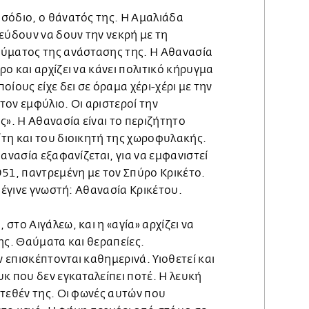
σόδιο, ο θάνατός της. Η Αμαλιάδα
εύδουν να δουν την νεκρή με τη
ύματος της ανάστασης της. Η Αθανασία
ο και αρχίζει να κάνει πολιτικό κήρυγμα
ίους είχε δει σε όραμα χέρι-χέρι με την
ον εμφύλιο. Οι αριστεροί την
ς». Η Αθανασία είναι το περιζήτητο
τη και του διοικητή της χωροφυλακής.
θανασία εξαφανίζεται, για να εμφανιστεί
951, παντρεμένη με τον Σπύρο Κρικέτο.
ο έγινε γνωστή: Αθανασία Κρικέτου.
στο Αιγάλεω, και η «αγία» αρχίζει να
ης. Θαύματα και θεραπείες.
επισκέπτονται καθημερινά. Υιοθετεί και
κ που δεν εγκαταλείπει ποτέ. H λευκή
ατεθέν της. Οι φωνές αυτών που