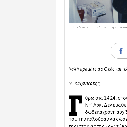
Η «Αγία» με μέλη του προσωπι
Καλή πραμάτεια ο Θεός και τε
Ν. Καζαντζάκης
Γ
ύρω στα 1424, στο
Ντ’ Αρκ. Δεν έμαθε
δωδεκάχρονη αρχίζ
που την καλούσαν να σώσει
της ιστορίας της Ζαν ντ΄Αρ