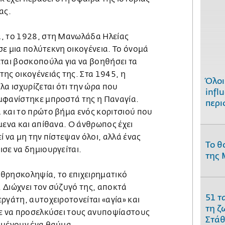
ας.
, το 1928, στη Μανωλάδα Ηλείας
 σε μια πολύτεκνη οικογένεια. Το όνομά
εται βοσκοπούλα για να βοηθήσει τα
ης οικογένειάς της. Στα 1945, η
Όλοι
 ισχυρίζεται ότι την ώρα που
infl
μφανίστηκε μπροστά της η Παναγία.
περι
 και το πρώτο βήμα ενός κοριτσιού που
μενα και απίθανα. Ο άνθρωπος έχει
ί να μη την πίστεψαν όλοι, αλλά ένας
Το θ
σε να δημιουργείται.
της 
η θρησκοληψία, το επιχειρηματικό
. Διώχνει τον σύζυγό της, αποκτά
51 τ
ργάτη, αυτοχειροτονείται «αγία» και
τη ζ
τε να προσελκύσει τους ανυποψίαστους
Στάθ