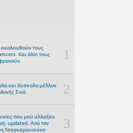
 ακολουθούν τους
uencers. Και όλοι τους
φρονούν.
ολό και δύσκολο μέλλον
Μονής Σινά
αινίες που μού άλλαξαν
ωή- updated. Aπό τον
η Τσαγκαρουσιάνο