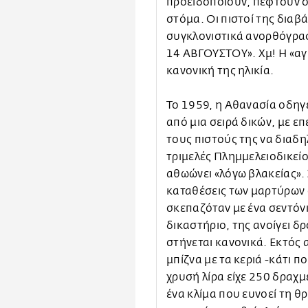
προειδοποιούν, πέφτουν σ
στόμα. Οι πιστοί της διαβ
συγκλονιστικά ανορθόγρα
14 ΑΒΓΟΥΣΤΟΥ». Χμ! Η «αγί
κανονική της ηλικία.
Το 1959, η Αθανασία οδηγε
από μια σειρά δικών, με ε
τους πιστούς της να διαδη
τριμελές Πλημμελειοδικείο
αθωώνει «λόγω βλακείας». 
καταθέσεις των μαρτύρων ό
σκεπαζόταν με ένα σεντόνι
δικαστήριο, της ανοίγει δ
στήνεται κανονικά. Εκτός α
μπίζνα με τα κεριά -κάτι π
χρυσή λίρα είχε 250 δραχμ
ένα κλίμα που ευνοεί τη θ