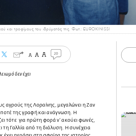
κού και τροφίμους του ιδρύματός της. Φωτ.: EUROKINISSI
20
λειωμό δεν έχει
υς αγρούς της Λοραίνης, μεγαλώνει η Ζαν
 ποτέ της γραφή και ανάγνωση. Η
ει τότε για πρώτη φορά ν’ ακούει φωνές,
 τη Γαλλία από τη διάλυση. Η συνέχεια
κ έχει περάσει στη σφαίρα της ιστορίας