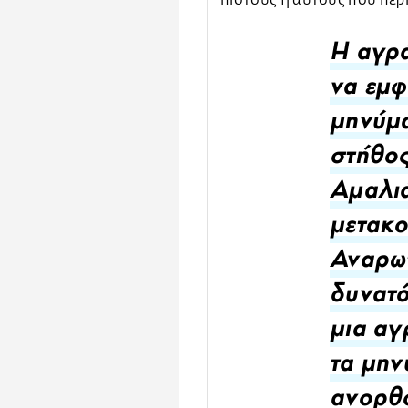
πιστούς ή αυτούς που περ
Η αγρά
να εμφ
μηνύμ
στήθος
Αμαλιά
μετακο
Αναρωτ
δυνατό
μια αγ
τα μην
ανορθό