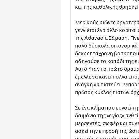
και της καθολικής θρησκεί
Μερικούς αιώνες αργότερα
γεννιέται ένα άλλο κορίτσι
της Αθανασία Σάμαρη. Γίν
πολύ δύσκολα οικονομικά τ
δεκαεπτάχρονη βοσκοπούλα
οδηγούσε το κοπάδι της ε
Αυτό ήταν το πρώτο όραμα
έμελλε να κάνει πολλά επό
ανάγκη να πιστεύει. Μπορε
πρώτος κύκλος πιστών άρχι
Σε ένα κλίμα που ευνοεί τ
δαιμόνιο της «αγίας» ανθεί
μερσεντές, σωφέρ και συνε
ασκεί την επιρροή της ώσ