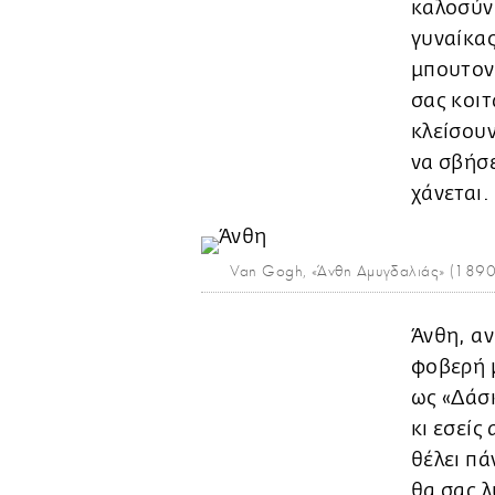
καλοσύνη
γυναίκας
μπουτονι
σας κοιτ
κλείσουν
να σβήσε
χάνεται.
Van Gogh, «Άνθη Αμυγδαλιάς» (1890
Άνθη, α
φοβερή μ
ως «Δάσκ
κι εσείς
θέλει πά
θα σας λ