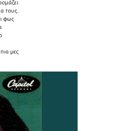
ρομάζει
α τους.
ι φως
α
ο
 πια μες