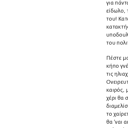
για πάντ
είδωλο, 
του! Κατ
κατακτήσ
υποδουλ
του πολι
Πέστε μο
κήπο γνέ
τις ηλια
Ονειρευτ
καιρός, 
χέρι θα 
διαμελίσ
το χαίρε
θα ’ναι 