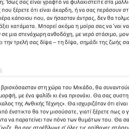
; Ίσως σας είναι γραφτό να φυλακιστείτε στα μαλλι
 που ξέρετε ότι είναι άκαρδη, ή να σας περάσουν σ
έρα κάποιου που, αν ήσασταν άντρας, δεν θα τολμ
άξει κατάματα. Μπορεί ακόμα η μοίρα σας να ’ναι ν
 σε μια στενάχωρη ανθοδόχη, με νερό στάσιμο, μον
ι την τρελή σας δίψα – τη δίψα, σημάδι της ζωής σ
).
ν βρισκόσασταν στη χώρα του Μικάδο, θα συναντού
ορφή, με ένα ψαλίδι κι ένα πριονάκι. Θα σας συστ
αλος της Ανθικής Τέχνης». Θα ισχυριζόταν ότι είναι
 από ένστικτο θα τον μισούσατε, γιατί ξέρετε πως ο 
ντα να παρατείνει τον πόνο των θυμάτων του. Θα σ
ύγιζε, θα σας στρέβλωνε σ’ όλες τις απίθανες στάσε