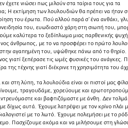
εν έχετε νιώσει πως μιλούν στα ταίρια τους για τα
α; Η εκτίμηση των λουλουδιών θα πρέπει να ήταν 
οίηση του έρωτα. Πού αλλού παρά σ’ ένα ανθάκι, γλ
υνειδησία του, ευωδιαστό χάρη στη σιωπή του, μπο
ούμε καλύτερα το ξεδίπλωμα μιας παρθενικής ψυχή
νος άνθρωπος, με το να προσφέρει το πρώτο λουλο
στην αγαπημένη του, υψώθηκε πάνω από το θηρίο. 
ος γιατί ξεπέρασε τις ωμές φυσικές του ανάγκες. 
ρα της τέχνης γιατί διέκρινε τη χρησιμότητα του ά
 και στη λύπη, τα λουλούδια είναι οι πιστοί μας φίλο
πίνουμε, τραγουδάμε, χορεύουμε και ερωτοτροπούμ
ντρευόμαστε και βαφτιζόμαστε με άνθη. Δεν τολμά
ε δίχως αυτά. Έχουμε λατρέψει με τον κρίνο πλάι 
ιαλογιστεί με το λωτό. Έχουμε πολεμήσει με το ρόδ
εμο. Πασχίζουμε ακόμα και να μιλήσουμε στη γλώσ