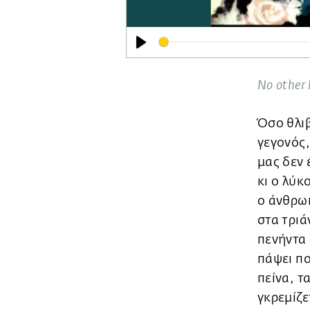
Play
No other 
Όσο θλιβ
γεγονός,
μας δεν 
κι ο λύκ
ο άνθρωπ
στα τριά
πενήντα 
πάψει πο
πείνα, τ
γκρεμίζε