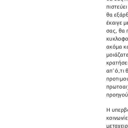
πιστεύει
θα εξάρθ
έκαιγε μ
σας, θα 
κυκλοφορ
ακόμα κα
μοιάζατε
κρατήσει
απ’ ό,τι
προτιμού
πρωτοαιχ
προηγούμ
Η υπερβο
κοινωνίε
μεταχειρ