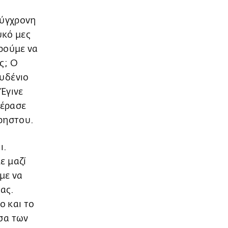
σύγχρονη
υκό μες
ρούμε να
ς; Ο
υδένιο
Έγινε
Πέρασε
χρηστου.
ι.
ε μαζί
με να
μας.
ο και το
σα των