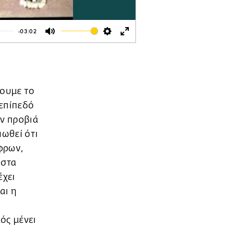
-03:02
Mute
Settings
Enter
fullscreen
ψουμε το
 επίπεδό
ην προβιά
πωθεί ότι
άφρων,
 στα
έχει
αι η
ός μένει