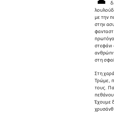
δ
λουλούδι
με την π
στην ασ
φανταστ
πρωτόγο
στεφάνι 
ανθρώπιν
στη σφαί
Στη χαρά
Τρώμε, 
τους. Πα
πεθάνουμ
Έχουμε δ
χρυσάνθ