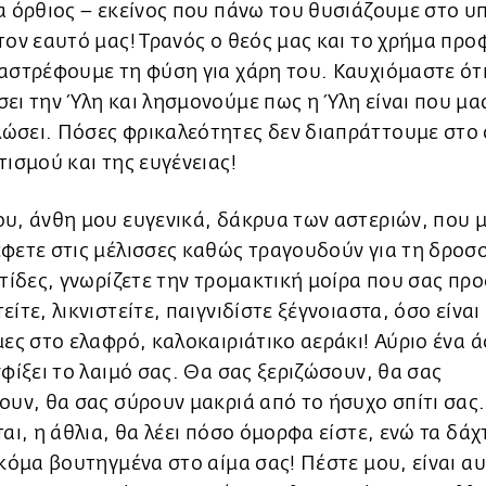
α όρθιος – εκείνος που πάνω του θυσιάζουμε στο υ
τον εαυτό μας! Τρανός ο θεός μας και το χρήμα πρ
αστρέφουμε τη φύση για χάρη του. Καυχιόμαστε ότ
ει την Ύλη και λησμονούμε πως η Ύλη είναι που μας
ώσει. Πόσες φρικαλεότητες δεν διαπράττουμε στο
τισμού και της ευγένειας!
υ, άνθη μου ευγενικά, δάκρυα των αστεριών, που 
φετε στις μέλισσες καθώς τραγουδούν για τη δροσ
χτίδες, γνωρίζετε την τρομακτική μοίρα που σας προ
είτε, λικνιστείτε, παιγνιδίστε ξέγνοιαστα, όσο είνα
μες στο ελαφρό, καλοκαιριάτικο αεράκι! Αύριο ένα 
σφίξει το λαιμό σας. Θα σας ξεριζώσουν, θα σας
ουν, θα σας σύρουν μακριά από το ήσυχο σπίτι σας.
ται, η άθλια, θα λέει πόσο όμορφα είστε, ενώ τα δά
ακόμα βουτηγμένα στο αίμα σας! Πέστε μου, είναι α