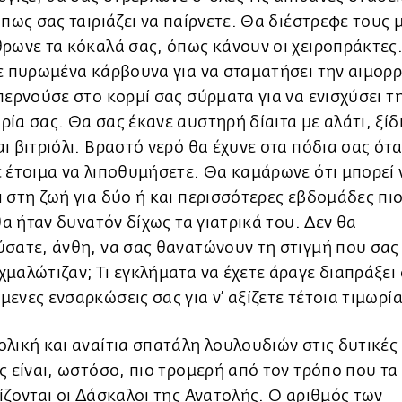
 πως σας ταιριάζει να παίρνετε. Θα διέστρεφε τους 
ρωνε τα κόκαλά σας, όπως κάνουν οι χειροπράκτες
ε πυρωμένα κάρβουνα για να σταματήσει την αιμορ
περνούσε στο κορμί σας σύρματα για να ενισχύσει τ
ία σας. Θα σας έκανε αυστηρή δίαιτα με αλάτι, ξίδ
ι βιτριόλι. Βραστό νερό θα έχυνε στα πόδια σας ότ
 έτοιμα να λιποθυμήσετε. Θα καμάρωνε ότι μπορεί 
 στη ζωή για δύο ή και περισσότερες εβδομάδες πι
 θα ήταν δυνατόν δίχως τα γιατρικά του. Δεν θα
σατε, άνθη, να σας θανατώνουν τη στιγμή που σας
μαλώτιζαν; Τι εγκλήματα να έχετε άραγε διαπράξει 
ενες ενσαρκώσεις σας για ν’ αξίζετε τέτοια τιμωρία
λική και αναίτια σπατάλη λουλουδιών στις δυτικές
ς είναι, ωστόσο, πιο τρομερή από τον τρόπο που τα
ίζονται οι Δάσκαλοι της Ανατολής. Ο αριθμός των