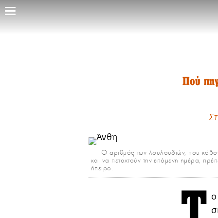
Παράκαμψη
προς
το
κυρίως
περιεχόμενο
Πού πηγ
Στ
Ο αριθμός των λουλουδιών, που κόβοντ
και να πεταχτούν την επόμενη ημέρα, πρέ
ήπειρο.
Τ
ο
σ