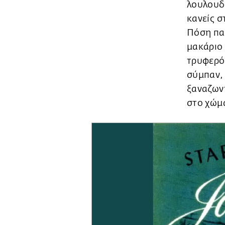
λουλουδ
κανείς 
Πόση πα
μακάριο 
τρυφερότ
σύμπαν,
ξαναζωντ
στο χώμ