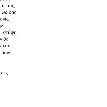
μυς σας,
. Θα σας
ραγία
ην
ι, στύψη,
αν θα
να σας
ο πολύ
στις
;