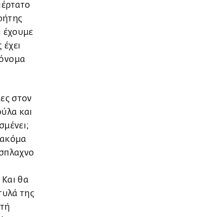
πέρτατο
οφήτης
ι έχουμε
 έχει
 όνομα
μες στον
ούλα και
σμένει;
ι ακόμα
άσπλαχνο
 Και θα
χτυλά της
υτή