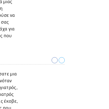
ά μιας
τη
ούσε να
α σας
άχα για
ας που
σατε μια
ηνόταν
 γιατρός,
γιατρός
ας έκοβε,
ις που