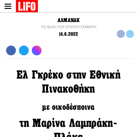
Παράκαμψη
προς
το
ΑΛΜΑΝΑΚ
κυρίως
TO BLOG ΤΟΥ ΣΠΥΡΟΥ ΣΤΑΒΕΡΗ
περιεχόμενο
14.6.2022
Ελ Γκρέκο στην Εθνική
Πινακοθήκη
με οικοδέσποινα
τη Μαρίνα Λαμπράκη-