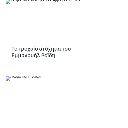
Το τροχαίο ατύχημα του
Εμμανουήλ Ροΐδη