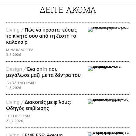
ΔΕΙΤΕ ΑΚΟΜΑ
Living /
Πώς να προστατεύσεις
το κινητό σου από τη ζέστη το
καλοκαίρι
ΜΙΝΑ ΚΑΛΟΓΕΡΑ
3.8.2026
Design /
Ένα σπίτι που
μεγάλωσε μαζί με τα δέντρα του
ΤΖΟΥΛΗ ΑΓΟΡΑΚΗ
1.8.2026
Living /
Διακοπές με φίλους:
Οδηγός επιβίωσης
THE LIFO TEAM
21.7.2026
Living /
EME ESE: Άρωμα