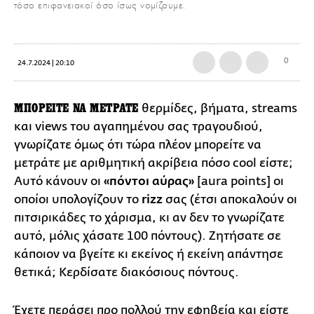
τόσο επιφανειακοί όσο ίσως νομίζουμε.
0
24.7.2024 | 20:10
ΜΠΟΡΕΙΤΕ ΝΑ ΜΕΤΡΑΤΕ
θερμίδες, βήματα, streams
και views του αγαπημένου σας τραγουδιού,
γνωρίζατε όμως ότι τώρα πλέον μπορείτε να
μετράτε με αριθμητική ακρίβεια πόσο cool είστε;
Αυτό κάνουν οι
«πόντοι αύρας»
[aura points] οι
οποίοι υπολογίζουν το
rizz
σας (έτσι αποκαλούν οι
πιτσιρικάδες το χάρισμα, κι αν δεν το γνωρίζατε
αυτό, μόλις χάσατε 100 πόντους). Ζητήσατε σε
κάποιον να βγείτε κι εκείνος ή εκείνη απάντησε
θετικά; Κερδίσατε διακόσιους πόντους.
Έχετε περάσει προ πολλού την εφηβεία και είστε