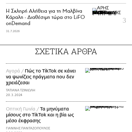
Η Σκληρή Αλήθεια για τη Μαλβίνα
Κάραλη - Διαθέσιμη τώρα στo LiFO
onDemand
31.7.2026
ΣΧΕΤΙΚΑ ΑΡΘΡΑ
Αγορά /
Πώς το TikTok σε κάνει
να ψωνίζεις πράγματα που δεν
χρειάζεσαι
ΤΑΤΙΑΝΑ ΤΖΙΝΙΩΛΗ
20.3.2024
Οπτική Γωνία /
Τα μηνύματα
μίσους στο TikTok και η βία ως
μέσο έκφρασης
ΓΙΑΝΝΗΣ ΠΑΝΤΑΖΟΠΟΥΛΟΣ