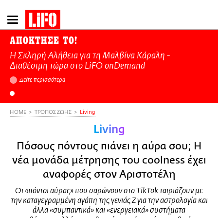
Παράκαμψη
προς
το
ΑΠΟΚΤΗΣΕ ΤΟ!
κυρίως
Η Σκληρή Αλήθεια για τη Μαλβίνα Κάραλη -
περιεχόμενο
Διαθέσιμη τώρα στo LiFO onDemand
Δείτε περισσότερα
HOME
ΤΡΟΠΟΣ ΖΩΗΣ
Living
Living
Πόσους πόντους πιάνει η αύρα σου; Η
νέα μονάδα μέτρησης του coolness έχει
αναφορές στον Αριστοτέλη
Οι «πόντοι αύρας» που σαρώνουν στο TikTok ταιριάζουν με
την καταγεγραμμένη αγάπη της γενιάς Z για την αστρολογία και
άλλα «συμπαντικά» και «ενεργειακά» συστήματα