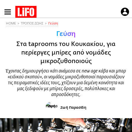
Παράκαμψη
προς
το
HOME
ΤΡΟΠΟΣ ΖΩΗΣ
Γεύση
κυρίως
Γεύση
περιεχόμενο
Στα taprooms του Κουκακίου, για
περίεργες μπίρες από νομάδες
μικροζυθοποιούς
Έχοντας δημιουργήσει κάτι ανάμεσα σε new age κάβα και μπαρ
«ειδικού σκοπού», οι νομάδες μικροζυθοποιοί παρουσιάζουν
τις πειραματικές ιδέες τους, χτίζουν μια δεμένη κοινότητα και
μας ξεδιψούν με μπίρες δροσερές, πολύπλοκες και
απροσδόκητες.
Ζωή Παρασίδη