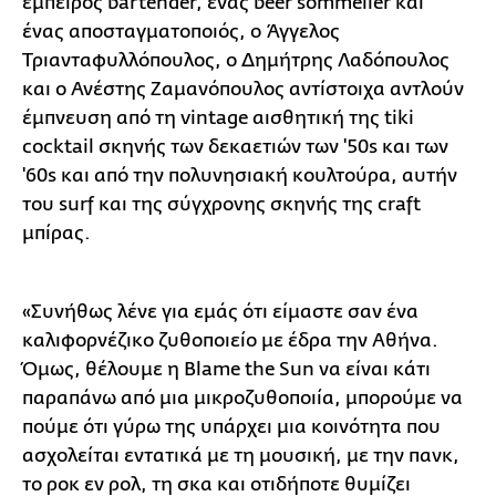
έμπειρος bartender, ένας beer sommelier και
ένας αποσταγματοποιός, ο Άγγελος
Τριανταφυλλόπουλος, ο Δημήτρης Λαδόπουλος
και ο Ανέστης Ζαμανόπουλος αντίστοιχα αντλούν
έμπνευση από τη vintage αισθητική της tiki
cocktail σκηνής των δεκαετιών των '50s και των
'60s και από την πολυνησιακή κουλτούρα, αυτήν
του surf και της σύγχρονης σκηνής της craft
μπίρας.
«Συνήθως λένε για εμάς ότι είμαστε σαν ένα
καλιφορνέζικο ζυθοποιείο με έδρα την Αθήνα.
Όμως, θέλουμε η Blame the Sun να είναι κάτι
παραπάνω από μια μικροζυθοποιία, μπορούμε να
πούμε ότι γύρω της υπάρχει μια κοινότητα που
ασχολείται εντατικά με τη μουσική, με την πανκ,
το ροκ εν ρολ, τη σκα και οτιδήποτε θυμίζει