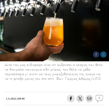
Αυτό που μας ενδιαφέρει είναι ότι αυξάνεται ο κόσμος που θέλει
να δοκιμάσει καινούργια είδη μπίρας, που θέλει να μάθει
περισσότερα γι’ αυτήν και τους μικροζυθοποιούς της, ακόμα και
να τη φτιάξει μόνος του στο σπίτι. Φωτ.: Γιώργος Αδάμος/LIFO
0
1.5.2021 | 08:40