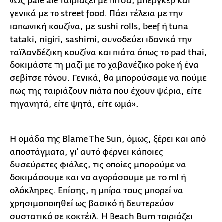
«Ως pale ale ταιριάζει με πίτσα, μπέργκερ και
γενικά με το street food. Πάει τέλεια με την
ιαπωνική κουζίνα, με sushi rolls, beef ή tuna
tataki, nigiri, sashimi, συνοδεύει ιδανικά την
ταϊλανδέζικη κουζίνα και πιάτα όπως το pad thai,
δοκιμάστε τη μαζί με το χαβανέζικο poke ή ένα
σεβίτσε τόνου. Γενικά, θα μπορούσαμε να πούμε
πως της ταιριάζουν πιάτα που έχουν ψάρια, είτε
τηγανητά, είτε ψητά, είτε ωμά».
Η ομάδα της Blame The Sun, όμως, ξέρει και από
αποστάγματα, γι’ αυτό φέρνει κάποιες
δυσεύρετες φιάλες, τις οποίες μπορούμε να
δοκιμάσουμε και να αγοράσουμε με το ml ή
ολόκληρες. Επίσης, η μπίρα τους μπορεί να
χρησιμοποιηθεί ως βασικό ή δευτερεύον
συστατικό σε κοκτέιλ. Η Beach Bum ταιριάζει