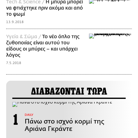
Τech & Science /
H μπύρα μπορεί
να φτιάχτηκε πριν ακόμα και από
το ψωμί
13.9.2018
Υγεία & Σώμα /
Το νέο όπλο της
ζυθοποιίας είναι αυτού του
είδους οι μπύρες – και υπάρχει
λόγος
7.5.2018
ΔΙΑΒΑΖΟΝΤΑΙ ΤΩΡΑ
DAILY
Πάνω στο ισχνό κορμί της
Αριάνα Γκράντε