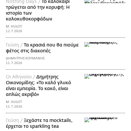
Nothing Days /
Το καλοκαίρι
τρώγεται από την κορυφή: H
ιστορία των
κολοκυθοκορφάδων
M. HULOT
12.7.2026
Γεύση /
Τα κρασιά που θα πιούμε
φέτος στις διακοπές
ΔΗΜΗΤΡΗΣ ΚΟΥΜΑΝΗΣ
11.7.2026
Οι Αθηναίοι /
Δημήτρης
Οικονομίδης: «Το καλό γλυκό
είναι εμπειρία. Το κακό, είναι
απλώς ακριβό»
M. HULOT
11.7.2026
Γεύση /
Ξεχάστε τα mocktails,
έρχεται το sparkling tea