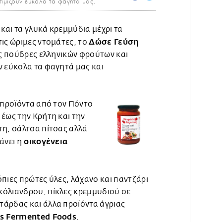
ιμίζουν εύκολα τα φαγητά μας.
και τα γλυκά κρεμμύδια μέχρι τα
Δώσε Γεύση
ις ώριμες ντομάτες, τo
ές πούδρες ελληνικών φρούτων και
ν εύκολα τα φαγητά μας και
 προϊόντα από τον Πόντο
έως την Κρήτη και την
τη, σάλτσα πίτσας αλλά
οικογένεια
άνει η
πιες πρώτες ύλες, λάχανο και παντζάρι
όλιανδρου, πίκλες κρεμμυδιού σε
άρδας και άλλα προϊόντα άγριας
s Fermented Foods
.