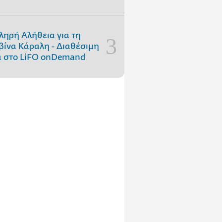
ληρή Αλήθεια για τη
ίνα Κάραλη - Διαθέσιμη
 στo LiFO onDemand