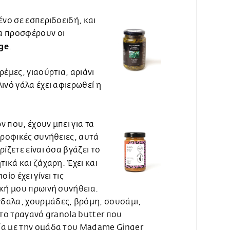
ένο σε εσπεριδοειδή, και
α προσφέρουν οι
ge
.
ρέμες, γιαούρτια, αριάνι
ινό γάλα έχει αφιερωθεί η
 που, έχουν μπει για τα
τροφικές συνήθειες, αυτά
ίζετε είναι όσα βγάζει το
τικά και ζάχαρη. Έχει και
ίο έχει γίνει τις
ική μου πρωινή συνήθεια.
δαλα, χουρμάδες, βρόμη, σουσάμι,
 το τραγανό granola butter που
ία με την ομάδα του Madame Ginger