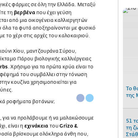
ογικές φάρμες σε όλη την Ελλάδα. Μεταξύ
βερβένα
ίτε τη
που έχει γεύση
ται από μια οικογένεια καλλιεργητών
 όλα τα φυτά αποξηραίνονται με φυσικό
ε το χέρι στις αρχές του καλοκαιριού.
κούνι Χίου, μαντζουράνα Σύρου,
κταμο Πάρου βιολογικής καλλιέργειας
rbs
. Χρήσιμο για τα πρώτα κρύα είναι το
αφέψημά του συμβάλλει στην τόνωση
την κουζίνα χρησιμοποιείται για
Το θ
ούπες.
της 
, για να προλάβουμε ή να μαλακώσουμε
51 τ
εχινάκεια
Grizo &
ι, είναι η
του
τη ζ
υασία βρίσκουμε ολόκληρα άνθη που,
Στάθ