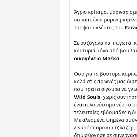
Άγριο κρίταμο, μαριναρισμ
παραπούλια μαριναρισμέν
Fora
τροφοσυλλέκτες του
Σε ρυζόγαλα και παγωτά, κ
και τυριά μόνο από βουβαλ
οικογένεια Μπέκα
.
Όσο για τα βούτυρα καρπών
καλά στις πρωινές μας δια
που πρέπει σίγουρα να γνωρ
Wild Souls
, χωρίς συντηρη
ένα πολύ νόστιμο νέο το οπο
τελευταίες εβδομάδες η δ
Με αλεσμένα ψημένα αμύγ
λιναρόσπορο και τζίντζερ,
δημιούργησε σε συνεργασ