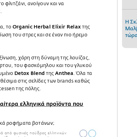
ο φλιτζάνι, ανοίγουν και να
.
Η Σκ
Organic Herbal Elixir Relax
α, το
της
Μαλβ
ίωση του στρες και σε έναν πιο ήρεμο
τώρα
ξίνωση, χάρη στη δύναμη της λουίζας,
ορτου, του φασκόμηλου και του γλυκού
Detox Blend
Anthea
ευμένο
της
. Όλα τα
θέσιμα στις σελίδες των brands καθώς
tessen της πόλης.
αίτερα ελληνικά προϊόντα που
ρά από φυσικές πούδρες ελληνικών