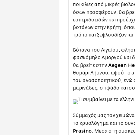
ποικιλίες από μικρές βιολ
όσων προσφέρουν, θα βρε
εσπεριδοειδών και προέρχε
βοτάνων στην Κρήτη, όπου
τρόπο και ξεφλουδίζονται μ
Βότανα του Αιγαίου, φλησ
φασκόμηλο Αμοργού και δί
Aegean Ηe
θα βρείτε στην
θυμάρι Λήμνου, αφού το 
του ανοσοποιητικού, ενώ σ
μαρινάδες, στιφάδο και σ
Σύμμαχός μας τον χειμώνα
το κρυολόγημα και το συνάχ
Prasino
. Μέσα στη συσκε