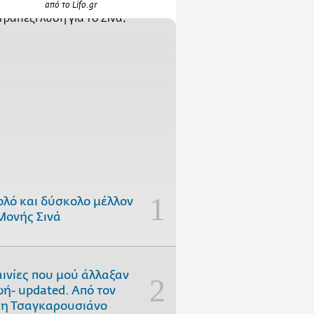
από το Lifo.gr
ολό και δύσκολο μέλλον
Μονής Σινά
αινίες που μού άλλαξαν
ωή- updated. Aπό τον
η Τσαγκαρουσιάνο