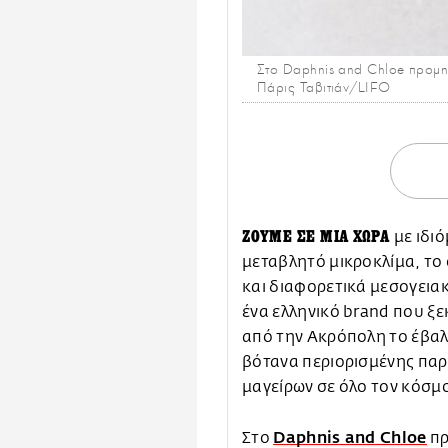
Στο Daphnis and Chloe προμηθ
Πάρις Ταβιτιάν/LIFO
ΖΟΥΜΕ ΣΕ ΜΙΑ ΧΩΡΑ
με ιδι
μεταβλητό μικροκλίμα, το
και διαφορετικά μεσογεια
ένα ελληνικό brand που ξε
από την Ακρόπολη το έβαλε
βότανα περιορισμένης παρ
μαγείρων σε όλο τον κόσμ
Daphnis and Chloe
Στο
πρ