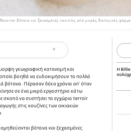
εύονται βότανα και ξεχασμένες ποικιλίες από μικρές βιολογικές φάρμε
0
όμορφη γεωγραφική κατανομή και
H Billi
πολύχ
 οποίο βοηθά να ευδοκιμήσουν τα πολλά
κά βότανα. Πέρασαν δέκα χρόνια απ’ όταν
κίνησε σε ένα μικρό εργαστήριο κάτω
 σκοπό να συστήσει τα εγχώρια terroir
αγωγής στις κουζίνες των οικιακών
ο.
ομηθεύονται βότανα και ξεχασμένες