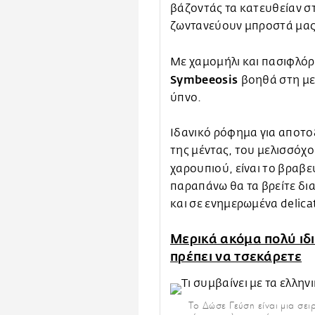
βάζοντάς τα κατευθείαν στ
ζωντανεύουν μπροστά μας
Με χαμομήλι και πασιφλόρ
Symbeeosis
βοηθά στη με
ύπνο.
Ιδανικό ρόφημα για αποτο
της μέντας, του μελισσόχ
χαρουπιού, είναι το βραβ
παραπάνω θα τα βρείτε δια
και σε ενημερωμένα delica
Μερικά ακόμα πολύ ιδι
πρέπει να τσεκάρετε
To Δώσε Γεύση είναι μια σει