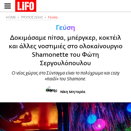
Παράκαμψη
προς
το
HOME
ΤΡΟΠΟΣ ΖΩΗΣ
Γεύση
κυρίως
Γεύση
περιεχόμενο
Δοκιμάσαμε πίτσα, μπέργκερ, κοκτέιλ
και άλλες νοστιμιές στο ολοκαίνουργιο
Shamonette του Φώτη
Σεργουλόπουλου
Ο νέος χώρος στο Σύνταγμα είναι το πολύχρωμο και cozy
«παιδί» του Shamone.
Νίκη Μηταρέα