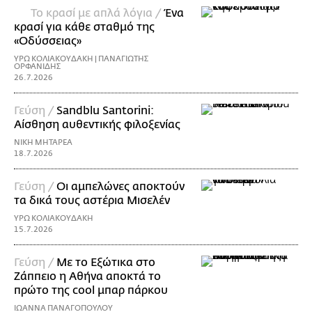
Το κρασί με απλά λόγια /
Ένα
κρασί για κάθε σταθμό της
«Οδύσσειας»
ΥΡΩ ΚΟΛΙΑΚΟΥΔΑΚΗ | ΠΑΝΑΓΙΩΤΗΣ
ΟΡΦΑΝΙΔΗΣ
26.7.2026
Γεύση /
Sandblu Santorini:
Αίσθηση αυθεντικής φιλοξενίας
ΝΙΚΗ ΜΗΤΑΡΕΑ
18.7.2026
Γεύση /
Οι αμπελώνες αποκτούν
τα δικά τους αστέρια Μισελέν
ΥΡΩ ΚΟΛΙΑΚΟΥΔΑΚΗ
15.7.2026
Γεύση /
Με το Εξώτικα στο
Ζάππειο η Αθήνα αποκτά το
πρώτο της cool μπαρ πάρκου
ΙΩΑΝΝΑ ΠΑΝΑΓΟΠΟΥΛΟΥ