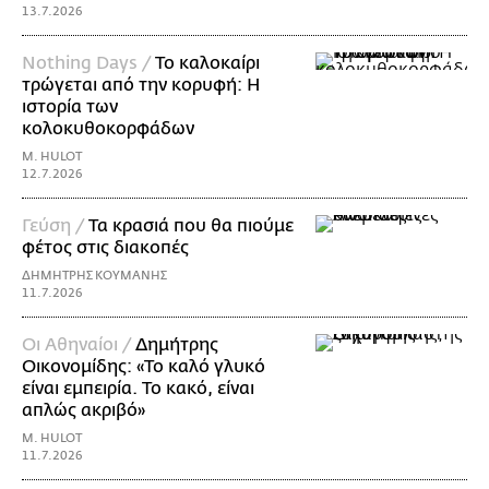
13.7.2026
Nothing Days /
Το καλοκαίρι
τρώγεται από την κορυφή: H
ιστορία των
κολοκυθοκορφάδων
M. HULOT
12.7.2026
Γεύση /
Τα κρασιά που θα πιούμε
φέτος στις διακοπές
ΔΗΜΗΤΡΗΣ ΚΟΥΜΑΝΗΣ
11.7.2026
Οι Αθηναίοι /
Δημήτρης
Οικονομίδης: «Το καλό γλυκό
είναι εμπειρία. Το κακό, είναι
απλώς ακριβό»
M. HULOT
11.7.2026