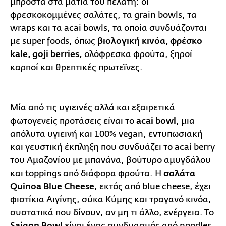
μπροστά στα μάτια του πελάτη: οι
φρεσκοκομμένες σαλάτες, τα grain bowls, τα
wraps και τα acai bowls, τα οποία συνδυάζονται
με super foods, όπως
βιολογική κινόα, φρέσκο
kale, goji berries,
ολόφρεσκα φρούτα, ξηροί
καρποί και θρεπτικές πρωτεΐνες.
Μία από τις υγιεινές αλλά και εξαιρετικά
φωτογενείς προτάσεις είναι το
acai bowl
, μια
απόλυτα υγιεινή και 100% vegan, εντυπωσιακή
και γευστική έκπληξη που συνδυάζει το acai berry
του Αμαζονίου με μπανάνα, βούτυρο αμυγδάλου
και toppings από διάφορα φρούτα. Η
σαλάτα
Quinoa Blue Cheese
, εκτός από blue cheese, έχει
φιστίκια Αιγίνης, σύκα Κύμης και τραγανό κινόα,
συστατικά που δίνουν, αν μη τι άλλο, ενέργεια. Το
Saigon Bowl
είναι ένας συνδυασμός από noodles