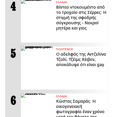
ΕΛΛΑΔΑ
Βίντεο ντοκουμέντο από
το τροχαίο στις Σέρρες: Η
στιγμή της σφοδρής
σύγκρουσης - Νεκροί
μητέρα και γιος
ΠΟΛΙΤΙΣΜΟΣ
Ο αδελφός της Αντζελίνα
Τζολί, Τζέιμς Χέιβεν,
αποκάλυψε ότι είναι gay
ΕΛΛΑΔΑ
Κώστας Σαμαράς: Η
οικογενειακή
φωτογραφία έναν χρόνο
μετά τον θάνατο της