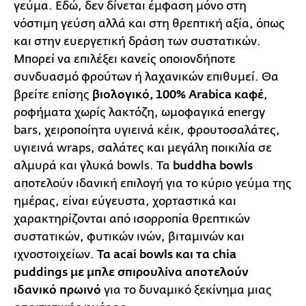
γεύμα. Εδώ, δεν δίνεται έμφαση μόνο στη
νόστιμη γεύση αλλά και στη θρεπτική αξία, όπως
και στην ευεργετική δράση των συστατικών.
Μπορεί να επιλέξει κανείς οποιονδήποτε
συνδυασμό φρούτων ή λαχανικών επιθυμεί. Θα
βρείτε επίσης
βιολογικό, 100% Arabica καφέ
,
ροφήματα χωρίς λακτόζη, ωμοφαγικά energy
bars, χειροποίητα υγιεινά κέικ, φρουτοσαλάτες,
υγιεινά wraps, σαλάτες και μεγάλη ποικιλία σε
αλμυρά και γλυκά bowls. Τα
buddha bowls
αποτελούν ιδανική επιλογή για το κύριο γεύμα της
ημέρας, είναι εύγευστα, χορταστικά και
χαρακτηρίζονται από ισορροπία θρεπτικών
συστατικών, φυτικών ινών, βιταμινών και
ιχνοστοιχείων.
Τα acai bowls και τα chia
puddings με μπλε σπιρουλίνα αποτελούν
ιδανικό πρωινό
για το δυναμικό ξεκίνημα μιας