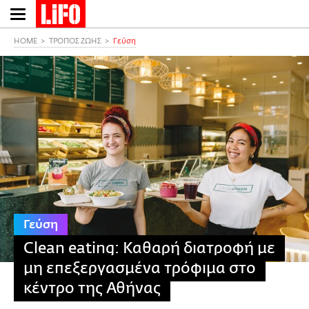
Παράκαμψη
προς
το
HOME
ΤΡΟΠΟΣ ΖΩΗΣ
Γεύση
κυρίως
περιεχόμενο
Γεύση
Clean eating: Καθαρή διατροφή με
μη επεξεργασμένα τρόφιμα στο
κέντρο της Αθήνας