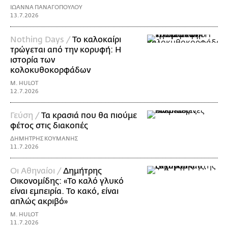
ΙΩΑΝΝΑ ΠΑΝΑΓΟΠΟΥΛΟΥ
13.7.2026
Nothing Days /
Το καλοκαίρι
τρώγεται από την κορυφή: H
ιστορία των
κολοκυθοκορφάδων
M. HULOT
12.7.2026
Γεύση /
Τα κρασιά που θα πιούμε
φέτος στις διακοπές
ΔΗΜΗΤΡΗΣ ΚΟΥΜΑΝΗΣ
11.7.2026
Οι Αθηναίοι /
Δημήτρης
Οικονομίδης: «Το καλό γλυκό
είναι εμπειρία. Το κακό, είναι
απλώς ακριβό»
M. HULOT
11.7.2026