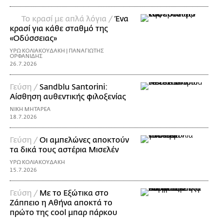
Το κρασί με απλά λόγια /
Ένα
κρασί για κάθε σταθμό της
«Οδύσσειας»
ΥΡΩ ΚΟΛΙΑΚΟΥΔΑΚΗ | ΠΑΝΑΓΙΩΤΗΣ
ΟΡΦΑΝΙΔΗΣ
26.7.2026
Γεύση /
Sandblu Santorini:
Αίσθηση αυθεντικής φιλοξενίας
ΝΙΚΗ ΜΗΤΑΡΕΑ
18.7.2026
Γεύση /
Οι αμπελώνες αποκτούν
τα δικά τους αστέρια Μισελέν
ΥΡΩ ΚΟΛΙΑΚΟΥΔΑΚΗ
15.7.2026
Γεύση /
Με το Εξώτικα στο
Ζάππειο η Αθήνα αποκτά το
πρώτο της cool μπαρ πάρκου