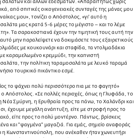
 σαλατών και άλλων εδεσμάτων. «Απαραιτήτως χωρίς
κά, από σπιτικές οικογενειακές συνταγές της μάνας μου
υναίκας μου», τονίζει ο Απόστολος, «γι' αυτό η
σαλάτα μας κρατά 5-6 μέρες το μέγιστο – και το λέμε
τη». Τα σαρακοστιανά έχουν την τιμητική τους αυτή την
' αυτό μην παραλείψετε να δοκιμάσετε τους εξαιρετικούς
ολμάδες με κουκουνάρι και σταφίδα, τα ντολμαδάκια
 με καραμελωμένο κρεμμύδι, την καπνιστή
σαλάτα, την πολίτικη ταραμοσαλάτα με λευκό ταραμά
γνήσιο τουρκικό πικάντικο εσμέ.
ος το ψάχνει πολύ περισσότερο πια με το φαγητό»
 ο Απόστολος. «Σε πολλές περιοχές, όπως η Γλυφάδα, το
 Νέα Σμύρνη, η Ερυθραία προς τα πάνω, το Χαλάνδρι και
ι, έχουμε μεγάλη ανάπτυξη, είτε με στροφή προς το
κό, είτε προς το πολύ μοντέρνο. Πάντως, βρίσκεις
ένα και "ψαγμένα" μαγαζιά. Για εμάς, σημείο αναφοράς
ι η Κωνσταντινούπολη, που ανέκαθεν ήταν χωνευτήρι