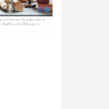
ει ο Μπενίτο! Με ρίζες από το
oni βρέθηκε στο Φάληρο τη