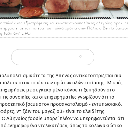
ιτσιλιάνικης εξωστρέφειας και κωνσταντινουπολίτικης αλεγρίας προκύπτ
κι εργαστεί με τον πατέρα του πολλά χρόνια στην Πόλη, ο Benito Sanz
ις Ταβιτιάν/ LIFO
0
πολυπολιτισμικότητα της Αθήνας αντικατοπτρίζεται πια
απόλυτα στον τομέα των πρώτων υλών εστίασης. Μικρές
επιχειρήσεις με συγκεκριμένο κόνσεπτ ξεπηδούν στο
 τις συνοικίες και οι επιχειρηματίες γνωρίζουν ότι το
προσεκτικό focus στον προσανατολισμό - εντυπωσιακό,
φάρες, ντιζάιν του μαγαζιού» είναι το κλειδί της
. Ο Αθηναίος foodie μπορεί πλέον να υπερηφανεύεται ότι
από ενημερωμένα ντελικατέσεν, όπως το κολωνακιώτικο