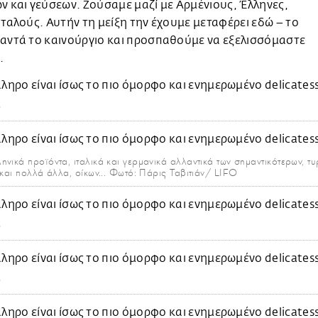
ν και γεύσεων. Ζούσαμε μαζί με Αρμένιους, Έλληνες,
Ιταλούς. Αυτήν τη μείξη την έχουμε μεταφέρει εδώ – το
αντά το καινούργιο και προσπαθούμε να εξελισσόμαστε
.
O
νικά προϊόντα, ιταλικά και γερμανικά αλλαντικά των σημαντικότερων, τυ
και πολλά άλλα, οίκων... Φωτό: Πάρις Ταβιτιάν/ LIFO
O
O