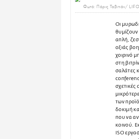
Φωτό: Πάρις Ταβιτιάν/ LIF
Οι μυρωδι
θυμίζουν 
απλή, ζεσ
οξιάς βοη
χοιρινό μ
στη βιτρί
σαλάτες κ
conferenc
σχετικές 
μικρότερε
των προϊ
δοκιμή κ
που να α
κοινού. Ε
ISO εργασ