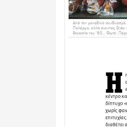
Από τον μοναδικό συνδυασμό σ
Παλέρμο, αλλά έχοντας ζήσει 
δεκαετία του '80... Φωτό: Πάρ
Η
κέντρο και
δίπτυχο «
χωρίς φαν
επιτυχίας
διαθέτει 