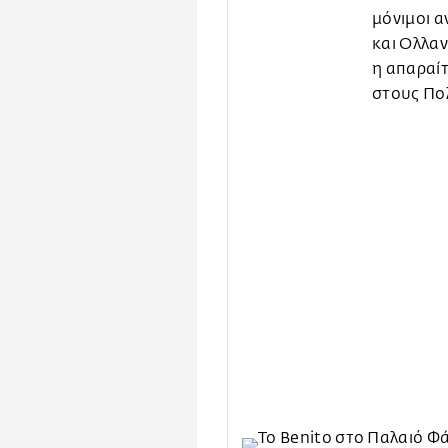
μόνιμοι α
και Ολλαν
η απαραίτ
στους Πο