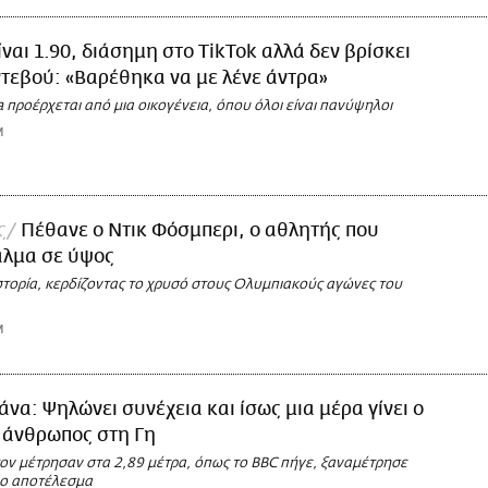
ίναι 1.90, διάσημη στο TikTok αλλά δεν βρίσκει
ντεβού: «Βαρέθηκα να με λένε άντρα»
 προέρχεται από μια οικογένεια, όπου όλοι είναι πανύψηλοι
M
ς
Πέθανε ο Ντικ Φόσμπερι, ο αθλητής που
άλμα σε ύψος
στορία, κερδίζοντας το χρυσό στους Ολυμπιακούς αγώνες του
M
άνα: Ψηλώνει συνέχεια και ίσως μια μέρα γίνει ο
 άνθρωπος στη Γη
 τον μέτρησαν στα 2,89 μέτρα, όπως το BBC πήγε, ξαναμέτρησε
λο αποτέλεσμα