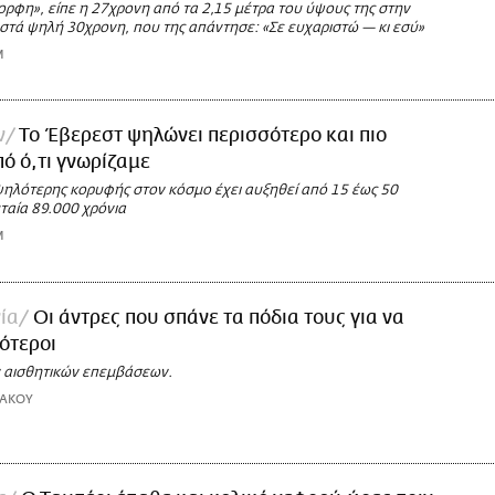
ορφη», είπε η 27χρονη από τα 2,15 μέτρα του ύψους της στην
οστά ψηλή 30χρονη, που της απάντησε: «Σε ευχαριστώ — κι εσύ»
M
ν
Το Έβερεστ ψηλώνει περισσότερο και πιο
ό ό,τι γνωρίζαμε
ψηλότερης κορυφής στον κόσμο έχει αυξηθεί από 15 έως 50
ταία 89.000 χρόνια
M
ία
Οι άντρες που σπάνε τα πόδια τους για να
ότεροι
ν αισθητικών επεμβάσεων.
ΚΑΚΟΥ