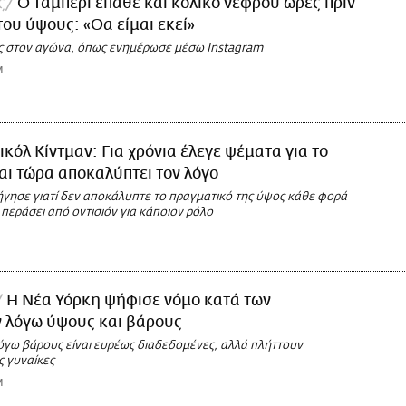
ς
Ο Ταμπέρι έπαθε και κολικό νεφρού ώρες πριν
του ύψους: «Θα είμαι εκεί»
ς στον αγώνα, όπως ενημέρωσε μέσω Instagram
M
ικόλ Κίντμαν: Για χρόνια έλεγε ψέματα για το
αι τώρα αποκαλύπτει τον λόγο
ήγησε γιατί δεν αποκάλυπτε το πραγματικό της ύψος κάθε φορά
περάσει από οντισιόν για κάποιον ρόλο
Η Νέα Υόρκη ψήφισε νόμο κατά των
ν λόγω ύψους και βάρους
λόγω βάρους είναι ευρέως διαδεδομένες, αλλά πλήττουν
ς γυναίκες
M