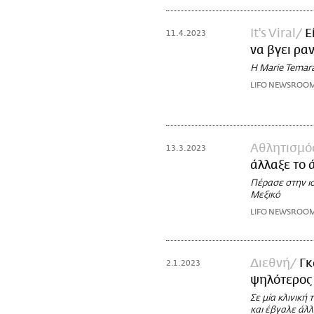
It's Viral
Ε
11.4.2023
να βγει ρα
Η Marie Temara
LIFO NEWSROO
Αθλητισμό
13.3.2023
άλλαξε το 
Πέρασε στην ι
Μεξικό
LIFO NEWSROO
Διεθνή
Γκ
2.1.2023
ψηλότερος
Σε μία κλινική
και έβγαλε άλ