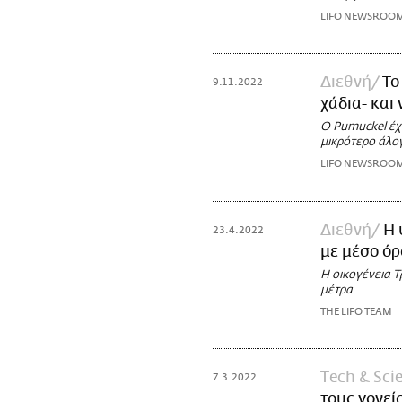
LIFO NEWSROO
Διεθνή
Το
9.11.2022
χάδια- και 
Ο Pumuckel έχε
μικρότερο άλο
LIFO NEWSROO
Διεθνή
Η 
23.4.2022
με μέσο όρ
Η οικογένεια Τ
μέτρα
THE LIFO TEAM
Τech & Sci
7.3.2022
τους γονεί