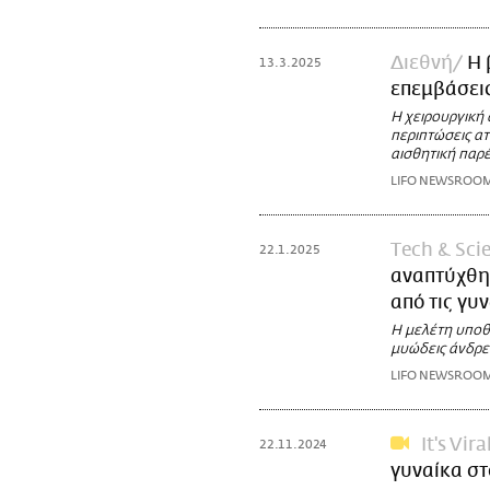
Διεθνή
Η 
13.3.2025
επεμβάσεις
Η χειρουργική
περιπτώσεις α
αισθητική παρ
LIFO NEWSROO
Τech & Sci
22.1.2025
αναπτύχθη
από τις γυ
Η μελέτη υποθέ
μυώδεις άνδρε
LIFO NEWSROO
It's Vira
22.11.2024
γυναίκα στ