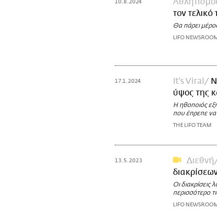
Αθλητισμό
10.8.2024
τον τελικό 
Θα πάρει μέρο
LIFO NEWSROO
It's Viral
Ν
17.1.2024
ύψος της κ
Η ηθοποιός εξ
που έπρεπε να 
THE LIFO TEAM
Διεθνή
13.5.2023
διακρίσεω
Οι διακρίσεις 
περισσότερο τι
LIFO NEWSROO