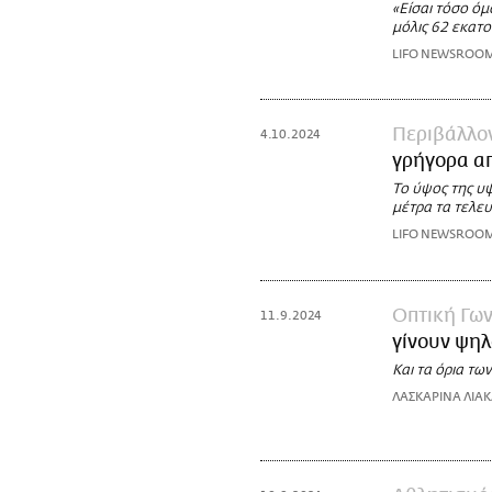
«Είσαι τόσο όμ
μόλις 62 εκατ
LIFO NEWSROO
Περιβάλλο
4.10.2024
γρήγορα απ
Το ύψος της υ
μέτρα τα τελευ
LIFO NEWSROO
Οπτική Γων
11.9.2024
γίνουν ψηλ
Και τα όρια τω
ΛΑΣΚΑΡΙΝΑ ΛΙΑ