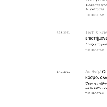
Μέσα στα τελε
10 εκατοστά
THE LIFO TEAM
Τech & Sci
4.11.2021
επιστήμονε
Λύθηκε το μυσ
THE LIFO TEAM
Διεθνή
Οι
17.9.2021
κόσμο, αλ
Όσοι γεννήθηκα
με τη γενιά το
THE LIFO TEAM