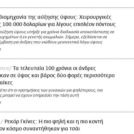
βιομηχανία της αύξησης ύψους: Χειρουργικές
 100.000 δολαρίων για λίγους επιπλέον πόντους
 αύξηση ύψους υπήρξε για χρόνια διαδικασία αποκατάστασης σε
τυχημάτων ή εκ γενετής ανωμαλιών. Σήμερα, εξελίσσεται σε
έμβαση για άνδρες που νιώθουν μειονεκτικά λόγω ύψους
M
ence
Τα τελευταία 100 χρόνια οι άνδρες
καν σε ύψος και βάρος δύο φορές περισσότερο
ναίκες
τει ότι οι προτιμήσεις των γυναικών για ψηλότερους, πιο
ς μπορεί να έχουν επηρεάσει την τάση αυτή
M
l
Ρεκόρ Γκίνες: Η πιο ψηλή και η πιο κοντή
ον κόσμο συναντήθηκαν για τσάι