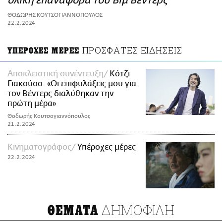
ολική επαναφορά του Βιμ Βέντερς
ΑΜΠΑ
ΘΟΔΩΡΗΣ ΚΟΥΤΣΟΓΙΑΝΝΟΠΟΥΛΟΣ
PRINT
22.2.2024
ΠΡΟΣΦΑΤΕΣ ΕΙΔΗΣΕΙΣ
ΥΠΕΡΟΧΕΣ ΜΕΡΕΣ
Αποκλειστική συνέντευξη
Κότζι
Γιακούσο: «Οι επιφυλάξεις μου για
τον Βέντερς διαλύθηκαν την
πρώτη μέρα»
Θοδωρής Κουτσογιαννόπουλος
21.2.2024
Κινηματογράφος
Υπέροχες μέρες
22.2.2024
ΔΗΜΟΦΙΛΗ
ΘΕΜΑΤΑ