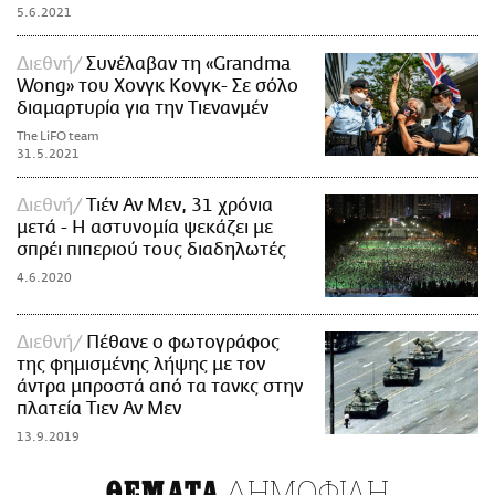
5.6.2021
Διεθνή
Συνέλαβαν τη «Grandma
Wong» του Χονγκ Κονγκ- Σε σόλο
διαμαρτυρία για την Τιενανμέν
The LiFO team
31.5.2021
Διεθνή
Τιέν Αν Μεν, 31 χρόνια
μετά - Η αστυνομία ψεκάζει με
σπρέι πιπεριού τους διαδηλωτές
4.6.2020
Διεθνή
Πέθανε ο φωτογράφος
της φημισμένης λήψης με τον
άντρα μπροστά από τα τανκς στην
πλατεία Τιεν Αν Μεν
13.9.2019
ΔΗΜΟΦΙΛΗ
ΘΕΜΑΤΑ