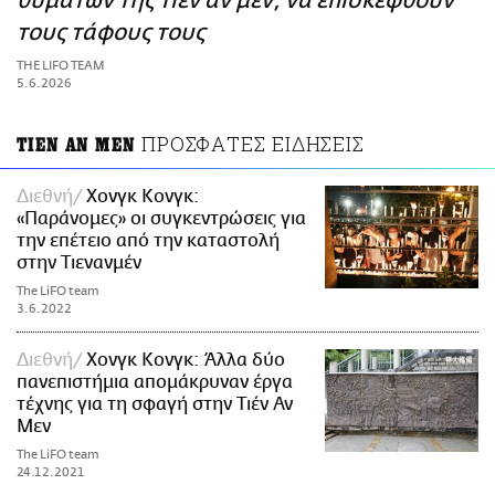
θυμάτων της Τιέν αν μεν, να επισκεφθούν
ΑΜΠΑ
τους τάφους τους
PRINT
THE LIFO TEAM
5.6.2026
ΠΡΟΣΦΑΤΕΣ ΕΙΔΗΣΕΙΣ
ΤΙΕΝ ΑΝ ΜΕΝ
Διεθνή
Χονγκ Κονγκ:
«Παράνομες» οι συγκεντρώσεις για
την επέτειο από την καταστολή
στην Τιενανμέν
The LiFO team
3.6.2022
Διεθνή
Χονγκ Κονγκ: Άλλα δύο
πανεπιστήμια απομάκρυναν έργα
τέχνης για τη σφαγή στην Τιέν Αν
Μεν
The LiFO team
24.12.2021