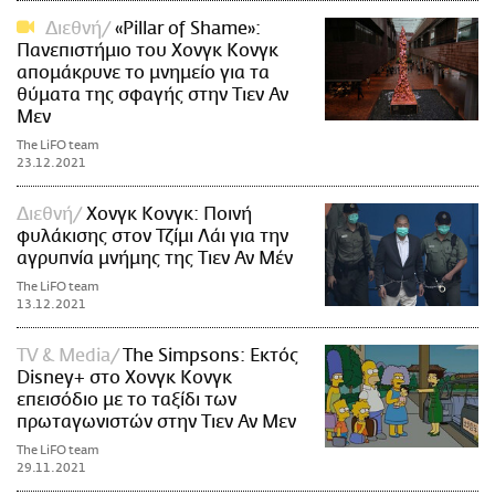
Διεθνή
«Pillar of Shame»:
Πανεπιστήμιο του Χονγκ Κονγκ
απομάκρυνε το μνημείο για τα
θύματα της σφαγής στην Τιεν Αν
Μεν
The LiFO team
23.12.2021
Διεθνή
Χονγκ Κονγκ: Ποινή
φυλάκισης στον Τζίμι Λάι για την
αγρυπνία μνήμης της Τιεν Αν Μέν
The LiFO team
13.12.2021
TV & Media
The Simpsons: Εκτός
Disney+ στο Χονγκ Κονγκ
επεισόδιο με το ταξίδι των
πρωταγωνιστών στην Τιεν Αν Μεν
The LiFO team
29.11.2021