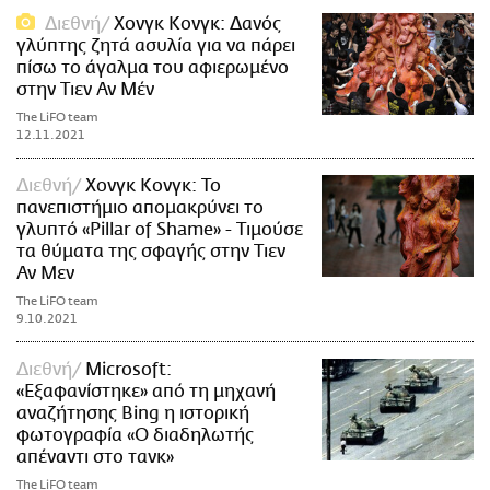
Διεθνή
Χονγκ Κονγκ: Δανός
γλύπτης ζητά ασυλία για να πάρει
πίσω το άγαλμα του αφιερωμένο
στην Τιεν Αν Μέν
The LiFO team
12.11.2021
Διεθνή
Χονγκ Κονγκ: Το
πανεπιστήμιο απομακρύνει το
γλυπτό «Pillar of Shame» - Τιμούσε
τα θύματα της σφαγής στην Τιεν
Αν Μεν
The LiFO team
9.10.2021
Διεθνή
Microsoft:
«Εξαφανίστηκε» από τη μηχανή
αναζήτησης Bing η ιστορική
φωτογραφία «Ο διαδηλωτής
απέναντι στο τανκ»
The LiFO team