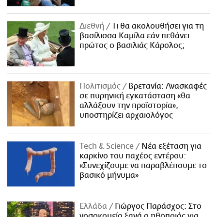
Διεθνή
Τι θα ακολουθήσει για τη
βασίλισσα Καμίλα εάν πεθάνει
πρώτος ο βασιλιάς Κάρολος;
Πολιτισμός
Βρετανία: Ανασκαφές
σε πυρηνική εγκατάσταση «θα
αλλάξουν την προϊστορία»,
υποστηρίζει αρχαιολόγος
Τech & Science
Νέα εξέταση για
καρκίνο του παχέος εντέρου:
«Συνεχίζουμε να παραβλέπουμε το
βασικό μήνυμα»
Ελλάδα
Γιώργος Παράσχος: Στο
νοσοκομείο ξανά ο ηθοποιός για