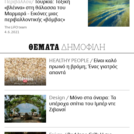
Περιβάλλον
Τουρκία: Τοξική
«βλέννα» στη θάλασσα του
Μαρμαρά - Εικόνες μιας
περιβαλλοντικής «βόμβας»
The LiFO team
4.6.2021
ΔΗΜΟΦΙΛΗ
ΘΕΜΑΤΑ
HEALTHY PEOPLE
Είναι καλό
πρωινό η βρόμη; Ένας γιατρός
απαντά
Design
Μόνο στα όνειρα: Τα
υπέροχα σπίτια του Ιμπέρ ντε
Ζιβανσί