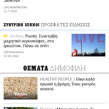
Sukhoi
ΑΜΠΑ
LIFO NEWSROOM
PRINT
12.7.2024
ΠΡΟΣΦΑΤΕΣ ΕΙΔΗΣΕΙΣ
ΣΥΝΤΡΙΒΗ SUKHOI
Διεθνή
Ρωσία: Συνετρίβη
μαχητικό αεροσκάφος, στο
Ιρκούτσκ- Πάνω σε σπίτι
LifO Newsroom
23.10.2022
ΔΗΜΟΦΙΛΗ
ΘΕΜΑΤΑ
HEALTHY PEOPLE
Είναι καλό
πρωινό η βρόμη; Ένας γιατρός
απαντά