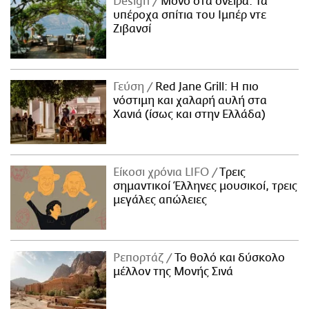
Design
Μόνο στα όνειρα: Τα
υπέροχα σπίτια του Ιμπέρ ντε
Ζιβανσί
Γεύση
Red Jane Grill: Η πιο
νόστιμη και χαλαρή αυλή στα
Χανιά (ίσως και στην Ελλάδα)
Είκοσι χρόνια LIFO
Tρεις
σημαντικοί Έλληνες μουσικοί, τρεις
μεγάλες απώλειες
Ρεπορτάζ
Το θολό και δύσκολο
μέλλον της Μονής Σινά