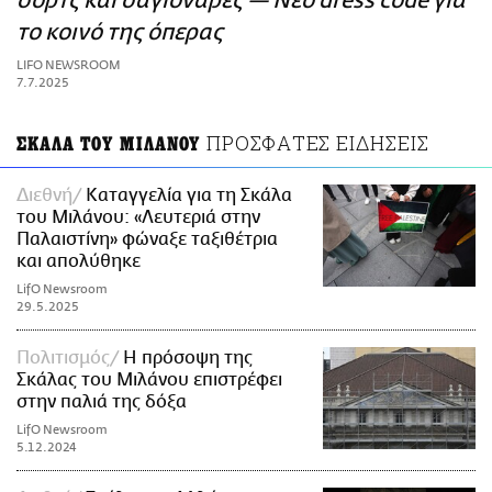
σορτς και σαγιονάρες — Νέο dress code για
ΑΜΠΑ
το κοινό της όπερας
PRINT
LIFO NEWSROOM
7.7.2025
ΠΡΟΣΦΑΤΕΣ ΕΙΔΗΣΕΙΣ
ΣΚΑΛΑ ΤΟΥ ΜΙΛΑΝΟΥ
Διεθνή
Καταγγελία για τη Σκάλα
του Μιλάνου: «Λευτεριά στην
Παλαιστίνη» φώναξε ταξιθέτρια
και απολύθηκε
LifO Newsroom
29.5.2025
Πολιτισμός
Η πρόσοψη της
Σκάλας του Μιλάνου επιστρέφει
στην παλιά της δόξα
LifO Newsroom
5.12.2024