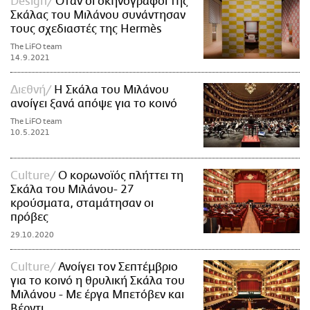
Design
Όταν οι σκηνογράφοι της
Σκάλας του Μιλάνου συνάντησαν
τους σχεδιαστές της Hermès
The LiFO team
14.9.2021
Διεθνή
Η Σκάλα του Μιλάνου
ανοίγει ξανά απόψε για το κοινό
The LiFO team
10.5.2021
Culture
Ο κορωνοϊός πλήττει τη
Σκάλα του Μιλάνου- 27
κρούσματα, σταμάτησαν οι
πρόβες
29.10.2020
Culture
Ανοίγει τον Σεπτέμβριο
για το κοινό η θρυλική Σκάλα του
Μιλάνου - Με έργα Μπετόβεν και
Βέρντι