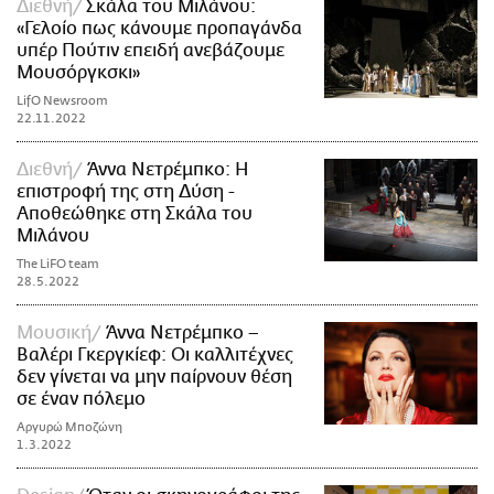
Διεθνή
Σκάλα του Μιλάνου:
«Γελοίο πως κάνουμε προπαγάνδα
υπέρ Πούτιν επειδή ανεβάζουμε
Μουσόργκσκι»
LifO Newsroom
22.11.2022
Διεθνή
Άννα Νετρέμπκο: Η
επιστροφή της στη Δύση -
Αποθεώθηκε στη Σκάλα του
Μιλάνου
The LiFO team
28.5.2022
Μουσική
Άννα Νετρέμπκο –
Βαλέρι Γκεργκίεφ: Οι καλλιτέχνες
δεν γίνεται να μην παίρνουν θέση
σε έναν πόλεμο
Αργυρώ Μποζώνη
1.3.2022