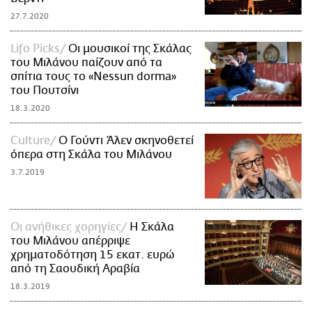
27.7.2020
Lifo Picks
Οι μουσικοί της Σκάλας
του Μιλάνου παίζουν από τα
σπίτια τους το «Nessun dorma»
του Πουτσίνι
18.3.2020
Culture
Ο Γούντι Άλεν σκηνοθετεί
όπερα στη Σκάλα του Μιλάνου
3.7.2019
Οι ανήθικες χορηγίες
H Σκάλα
του Μιλάνου απέρριψε
χρηματοδότηση 15 εκατ. ευρώ
από τη Σαουδική Αραβία
18.3.2019