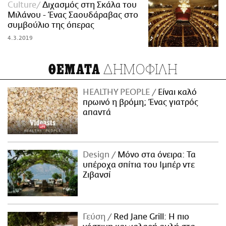
Culture
Διχασμός στη Σκάλα του
Μιλάνου - Ένας Σαουδάραβας στο
συμβούλιο της όπερας
4.3.2019
ΔΗΜΟΦΙΛΗ
ΘΕΜΑΤΑ
HEALTHY PEOPLE
Είναι καλό
πρωινό η βρόμη; Ένας γιατρός
απαντά
Design
Μόνο στα όνειρα: Τα
υπέροχα σπίτια του Ιμπέρ ντε
Ζιβανσί
Γεύση
Red Jane Grill: Η πιο