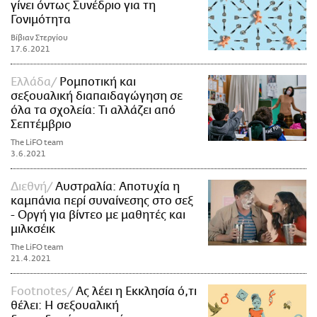
γίνει όντως Συνέδριο για τη
Γονιμότητα
Βίβιαν Στεργίου
17.6.2021
Ελλάδα
Ρομποτική και
σεξουαλική διαπαιδαγώγηση σε
όλα τα σχολεία: Τι αλλάζει από
Σεπτέμβριο
The LiFO team
3.6.2021
Διεθνή
Αυστραλία: Αποτυχία η
καμπάνια περί συναίνεσης στο σεξ
- Οργή για βίντεο με μαθητές και
μιλκσέικ
The LiFO team
21.4.2021
Footnotes
Ας λέει η Εκκλησία ό,τι
θέλει: Η σεξουαλική