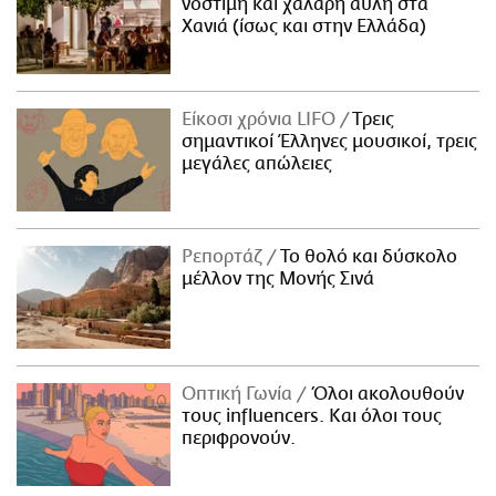
νόστιμη και χαλαρή αυλή στα
Χανιά (ίσως και στην Ελλάδα)
Είκοσι χρόνια LIFO
Tρεις
σημαντικοί Έλληνες μουσικοί, τρεις
μεγάλες απώλειες
Ρεπορτάζ
Το θολό και δύσκολο
μέλλον της Μονής Σινά
Οπτική Γωνία
Όλοι ακολουθούν
τους influencers. Και όλοι τους
περιφρονούν.