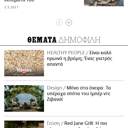
2.5.2017
<
>
ΔΗΜΟΦΙΛΗ
ΘΕΜΑΤΑ
HEALTHY PEOPLE
Είναι καλό
πρωινό η βρόμη; Ένας γιατρός
απαντά
Design
Μόνο στα όνειρα: Τα
υπέροχα σπίτια του Ιμπέρ ντε
Ζιβανσί
Γεύση
Red Jane Grill: Η πιο