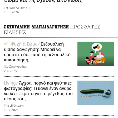
σώμα και τις σχέσεις από νωρίς
ΑΜΠΑ
ΤΖΟΥΛΗ ΑΓΟΡΑΚΗ
PRINT
13.3.2026
ΠΡΟΣΦΑΤΕΣ
ΣΕΞΟΥΑΛΙΚΗ ΔΙΑΠΑΙΔΑΓΩΓΗΣΗ
ΕΙΔΗΣΕΙΣ
Ψυχή & Σώμα
Σεξουαλική
διαπαιδαγώγηση: Μπορεί να
προστατεύσει από τη σεξουαλική
κακοποίηση;
Τζούλη Αγοράκη
2.6.2025
Living
Άγχος, πορνό και ψεύτικες
φωτογραφίες: Τι κάνει έναν άνδρα
να λέει ψέματα για το μέγεθος του
πέους του;
The LiFO team
19.7.2024