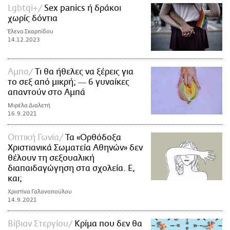
Lgbtqi+
Sex panics ή δράκοι
χωρίς δόντια
Έλενα Σκαρπίδου
14.12.2023
Αμπα
Tι θα ήθελες να ξέρεις για
το σεξ από μικρή; ― 6 γυναίκες
απαντούν στο Αμπά
Μιρέλα Διαλετή
16.9.2021
Οπτική Γωνία
Τα «Ορθόδοξα
Χριστιανικά Σωματεία Αθηνών» δεν
θέλουν τη σεξουαλική
διαπαιδαγώγηση στα σχολεία. Ε,
και;
Χριστίνα Γαλανοπούλου
14.9.2021
Bίβιαν Στεργίου
Κρίμα που δεν θα