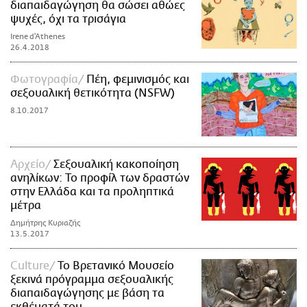
διαπαιδαγώγηση θα σώσει αθώες
ψυχές, όχι τα τρισάγια
Irene d'Athenes
26.4.2018
Φωτογραφία
Πέη, φεμινισμός και
σεξουαλική θετικότητα (NSFW)
8.10.2017
Αρχείο
Σεξουαλική κακοποίηση
ανηλίκων: Το προφίλ των δραστών
στην Ελλάδα και τα προληπτικά
μέτρα
Δημήτρης Κυριαζής
13.5.2017
Culture
Το Βρετανικό Μουσείο
ξεκινά πρόγραμμα σεξουαλικής
διαπαιδαγώγησης με βάση τα
εκθέματά του