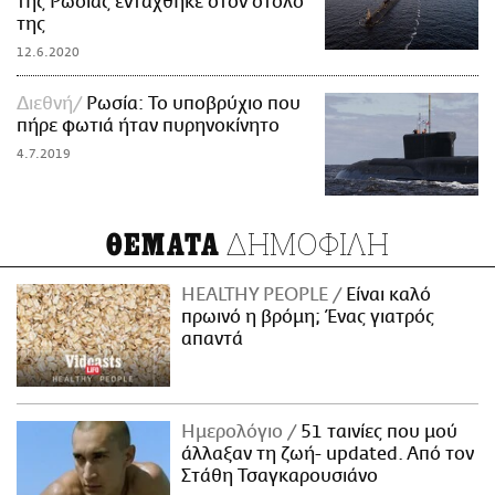
της Ρωσίας εντάχθηκε στον στόλο
της
12.6.2020
Διεθνή
Ρωσία: Το υποβρύχιο που
πήρε φωτιά ήταν πυρηνοκίνητο
4.7.2019
ΔΗΜΟΦΙΛΗ
ΘΕΜΑΤΑ
HEALTHY PEOPLE
Είναι καλό
πρωινό η βρόμη; Ένας γιατρός
απαντά
Ημερολόγιο
51 ταινίες που μού
άλλαξαν τη ζωή- updated. Aπό τον
Στάθη Τσαγκαρουσιάνο