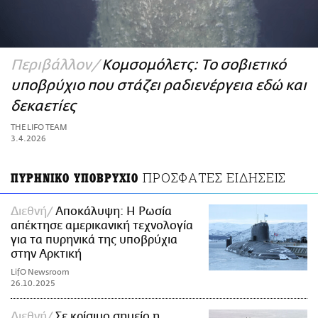
ΑΜΠΑ
PRINT
Περιβάλλον
Κομσομόλετς: To σοβιετικό
υποβρύχιο που στάζει ραδιενέργεια εδώ και
δεκαετίες
THE LIFO TEAM
3.4.2026
ΠΡΟΣΦΑΤΕΣ ΕΙΔΗΣΕΙΣ
ΠΥΡΗΝΙΚΟ ΥΠΟΒΡΥΧΙΟ
Διεθνή
Αποκάλυψη: Η Ρωσία
απέκτησε αμερικανική τεχνολογία
για τα πυρηνικά της υποβρύχια
στην Αρκτική
LifO Newsroom
26.10.2025
Διεθνή
Σε κρίσιμο σημείο η