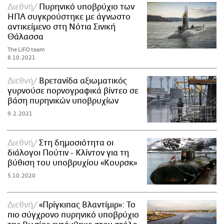
Διεθνή
Πυρηνικό υποβρύχιο των
ΗΠΑ συγκρούστηκε με άγνωστο
αντικείμενο στη Νότια Σινική
Θάλασσα
The LiFO team
8.10.2021
Διεθνή
Βρετανίδα αξιωματικός
γυρνούσε πορνογραφικά βίντεο σε
βάση πυρηνικών υποβρυχίων
9.2.2021
Διεθνή
Στη δημοσιότητα οι
διάλογοι Πούτιν - Κλίντον για τη
βύθιση του υποβρυχίου «Κουρσκ»
5.10.2020
Διεθνή
«Πρίγκιπας Βλαντίμιρ»: Το
πιο σύγχρονο πυρηνικό υποβρύχιο