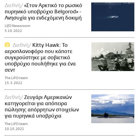
Διεθνή
«Στον Αρκτικό το ρωσικό
πυρηνικό υποβρύχιο Belgorod» -
Ανησυχία για ενδεχόμενη δοκιμή
LifO Newsroom
5.10.2022
Διεθνή
Kitty Hawk: Το
αεροπλανοφόρο που κάποτε
συγκρούστηκε με σοβιετικό
υποβρύχιο πουλήθηκε για ένα
σεντ
The LiFO team
15.3.2022
Διεθνή
Ζευγάρι Αμερικανών
κατηγορείται για απόπειρα
πώλησης απόρρητων στοιχείων
για πυρηνικά υποβρύχια
The LiFO team
10.10.2021