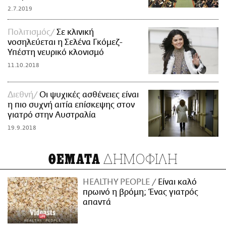
2.7.2019
Πολιτισμός
Σε κλινική
νοσηλεύεται η Σελένα Γκόμεζ-
Υπέστη νευρικό κλονισμό
11.10.2018
Διεθνή
Οι ψυχικές ασθένειες είναι
η πιο συχνή αιτία επίσκεψης στον
γιατρό στην Αυστραλία
19.9.2018
ΔΗΜΟΦΙΛΗ
ΘΕΜΑΤΑ
HEALTHY PEOPLE
Είναι καλό
πρωινό η βρόμη; Ένας γιατρός
απαντά