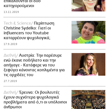
επικαλούνται οι δύο
κατηγορούμενοι
13.11.2019
Τech & Science
Περίπτωση
Christine Sydelko: Γιατί οι
influencers του Youtube
καταρρέουν ψυχολογικά;
17.9.2019
Διεθνή
Αυστρία: Την παρέσυρε
ενώ έκανε ποδήλατο και την
απήγαγε - Κατάφερε να του
ξεφύγει κάνοντας κοπλιμέντα για
τις ορχιδέες του
27.7.2019
Διεθνή
Έρευνα: Οι βουλευτές
έχουν συχνότερα ψυχολογικά
προβλήματα από ό,τι οι υπόλοιποι
άνθρωποι