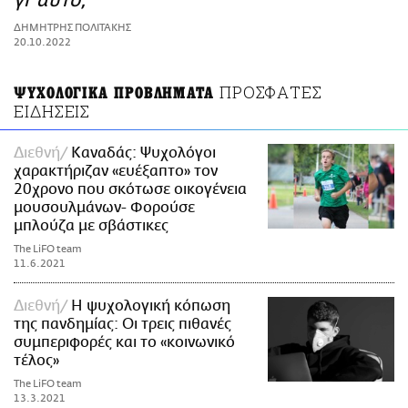
γι’ αυτό;
ΑΜΠΑ
ΔΗΜΗΤΡΗΣ ΠΟΛΙΤΑΚΗΣ
PRINT
20.10.2022
ΠΡΟΣΦΑΤΕΣ
ΨΥΧΟΛΟΓΙΚΑ ΠΡΟΒΛΗΜΑΤΑ
ΕΙΔΗΣΕΙΣ
Διεθνή
Καναδάς: Ψυχολόγοι
χαρακτήριζαν «ευέξαπτο» τον
20χρονο που σκότωσε οικογένεια
μουσουλμάνων- Φορούσε
μπλούζα με σβάστικες
The LiFO team
11.6.2021
Διεθνή
Η ψυχολογική κόπωση
της πανδημίας: Οι τρεις πιθανές
συμπεριφορές και το «κοινωνικό
τέλος»
The LiFO team
13.3.2021